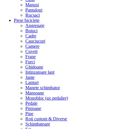
Manusi
Pantaloni
Rucsaci
Piese biciclete
Angrenaje
Butuci
Cadre
Cauciucuri
Camere
Cuveti
Frane
Furci
Ghidoane
Intinzatoare lant
Jante
Lanturi
Manete schimbator
Mansoane
Monobloc (ax pedalier)
Pedale
Pinioane
Pipe
Roti custom & Diverse
Schimbatoare