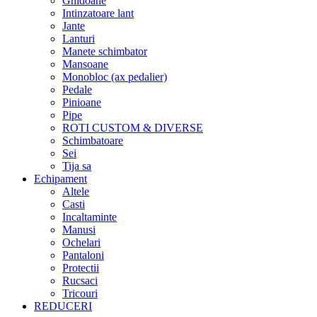
Ghidoane
Intinzatoare lant
Jante
Lanturi
Manete schimbator
Mansoane
Monobloc (ax pedalier)
Pedale
Pinioane
Pipe
ROTI CUSTOM & DIVERSE
Schimbatoare
Sei
Tija sa
Echipament
Altele
Casti
Incaltaminte
Manusi
Ochelari
Pantaloni
Protectii
Rucsaci
Tricouri
REDUCERI