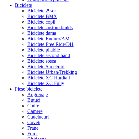
Biciclete
Biciclete 29-er
Biciclete BMX
Biciclete copii
Biciclete custom builds
Biciclete dama
Biciclete Enduro/AM
Biciclete Free Ride/DH
Biciclete pliabile
Biciclete second hand
Biciclete sosea
Biciclete Street/dirt
Biciclete Urban/Trekking
Biciclete XC Hardtail
Biciclete XC Fully
Piese biciclete
Angrenaje
Butuci
Cadre
Camere
Cauciucuri
Cuveti
Frane
Furci