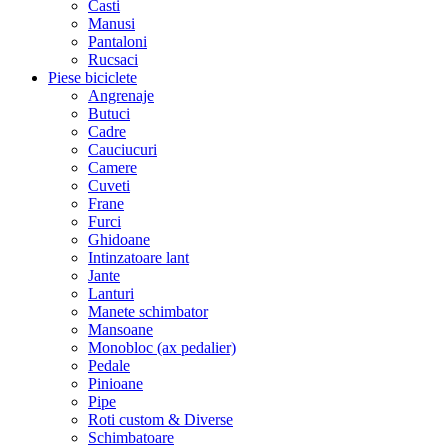
Casti
Manusi
Pantaloni
Rucsaci
Piese biciclete
Angrenaje
Butuci
Cadre
Cauciucuri
Camere
Cuveti
Frane
Furci
Ghidoane
Intinzatoare lant
Jante
Lanturi
Manete schimbator
Mansoane
Monobloc (ax pedalier)
Pedale
Pinioane
Pipe
Roti custom & Diverse
Schimbatoare