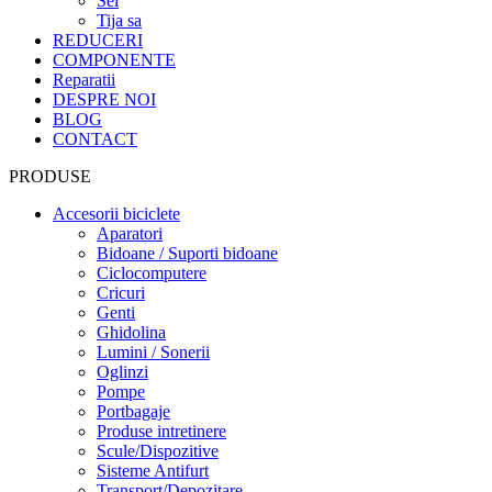
Sei
Tija sa
REDUCERI
COMPONENTE
Reparatii
DESPRE NOI
BLOG
CONTACT
PRODUSE
Accesorii biciclete
Aparatori
Bidoane / Suporti bidoane
Ciclocomputere
Cricuri
Genti
Ghidolina
Lumini / Sonerii
Oglinzi
Pompe
Portbagaje
Produse intretinere
Scule/Dispozitive
Sisteme Antifurt
Transport/Depozitare