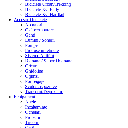
Biciclete Urban/Trekking
Biciclete XC Fully
Biciclete XC Hardtail
Accesorii biciclete
Aparatori
Ciclocomputere
Genti
Lumini / Sonerii
Pompe
Produse intretinere
Sisteme Antifurt
Bidoane / Suporti bidoane
Cricuri
Ghidolina
Oglinzi
Portbagaje
Scule/Dispozitive
Transport/Depozitare
Echipament
Altele
Incaltaminte
Ochelari
Protectii
Tricouri
Casti