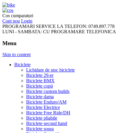
FreeRideBikes
Cos cumparaturi
Cont nou
Login
PROGRAMARI SERVICE LA TELEFON:
0749.897.778
LUNI - SAMBATA:
CU PROGRAMARE TELEFONICA
Menu
Skip to content
Biciclete
Lichidare de stoc biciclete
Biciclete 29-er
Biciclete BMX
Biciclete copii
Biciclete custom builds
Biciclete dama
Biciclete Enduro/AM
Biciclete Electrice
Biciclete Free Ride/DH
Biciclete pliabile
Biciclete second hand
Biciclete sosea