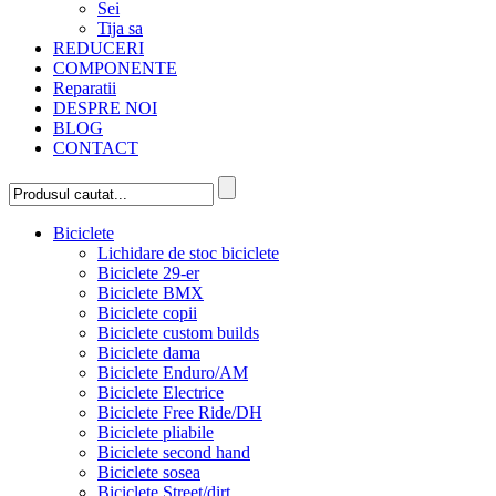
Sei
Tija sa
REDUCERI
COMPONENTE
Reparatii
DESPRE NOI
BLOG
CONTACT
Biciclete
Lichidare de stoc biciclete
Biciclete 29-er
Biciclete BMX
Biciclete copii
Biciclete custom builds
Biciclete dama
Biciclete Enduro/AM
Biciclete Electrice
Biciclete Free Ride/DH
Biciclete pliabile
Biciclete second hand
Biciclete sosea
Biciclete Street/dirt