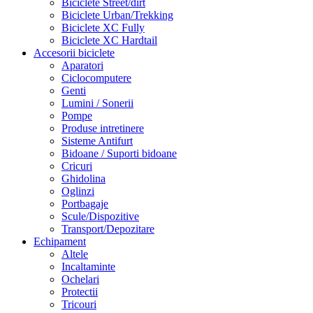
Biciclete Street/dirt
Biciclete Urban/Trekking
Biciclete XC Fully
Biciclete XC Hardtail
Accesorii biciclete
Aparatori
Ciclocomputere
Genti
Lumini / Sonerii
Pompe
Produse intretinere
Sisteme Antifurt
Bidoane / Suporti bidoane
Cricuri
Ghidolina
Oglinzi
Portbagaje
Scule/Dispozitive
Transport/Depozitare
Echipament
Altele
Incaltaminte
Ochelari
Protectii
Tricouri