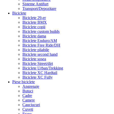
Sisteme Antifurt
Transport/Depozitare
Biciclete
Biciclete 29-er
Biciclete BMX
Biciclete copii
Biciclete custom builds
Biciclete dama
Biciclete Enduro/AM
Biciclete Free Ride/DH
Biciclete pliabile
Biciclete second hand
Biciclete sosea
Biciclete Street/dirt
Biciclete Urban/Trekking
Biciclete XC Hardtail
Biciclete XC Fully
Piese biciclete
Angrenaje
Butuci
Cadre
Camere
Cauciucuri
Cuveti
Frane