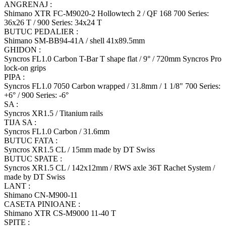
ANGRENAJ :
Shimano XTR FC-M9020-2 Hollowtech 2 / QF 168 700 Series:
36x26 T / 900 Series: 34x24 T
BUTUC PEDALIER :
Shimano SM-BB94-41A / shell 41x89.5mm
GHIDON :
Syncros FL1.0 Carbon T-Bar T shape flat / 9° / 720mm Syncros Pro
lock-on grips
PIPA :
Syncros FL1.0 7050 Carbon wrapped / 31.8mm / 1 1/8" 700 Series:
+6° / 900 Series: -6°
SA :
Syncros XR1.5 / Titanium rails
TIJA SA :
Syncros FL1.0 Carbon / 31.6mm
BUTUC FATA :
Syncros XR1.5 CL / 15mm made by DT Swiss
BUTUC SPATE :
Syncros XR1.5 CL / 142x12mm / RWS axle 36T Rachet System /
made by DT Swiss
LANT :
Shimano CN-M900-11
CASETA PINIOANE :
Shimano XTR CS-M9000 11-40 T
SPITE :