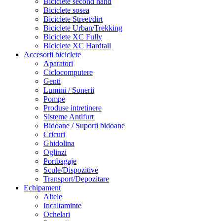
Biciclete second hand
Biciclete sosea
Biciclete Street/dirt
Biciclete Urban/Trekking
Biciclete XC Fully
Biciclete XC Hardtail
Accesorii biciclete
Aparatori
Ciclocomputere
Genti
Lumini / Sonerii
Pompe
Produse intretinere
Sisteme Antifurt
Bidoane / Suporti bidoane
Cricuri
Ghidolina
Oglinzi
Portbagaje
Scule/Dispozitive
Transport/Depozitare
Echipament
Altele
Incaltaminte
Ochelari