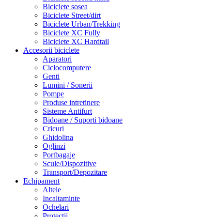
Biciclete sosea
Biciclete Street/dirt
Biciclete Urban/Trekking
Biciclete XC Fully
Biciclete XC Hardtail
Accesorii biciclete
Aparatori
Ciclocomputere
Genti
Lumini / Sonerii
Pompe
Produse intretinere
Sisteme Antifurt
Bidoane / Suporti bidoane
Cricuri
Ghidolina
Oglinzi
Portbagaje
Scule/Dispozitive
Transport/Depozitare
Echipament
Altele
Incaltaminte
Ochelari
Protectii