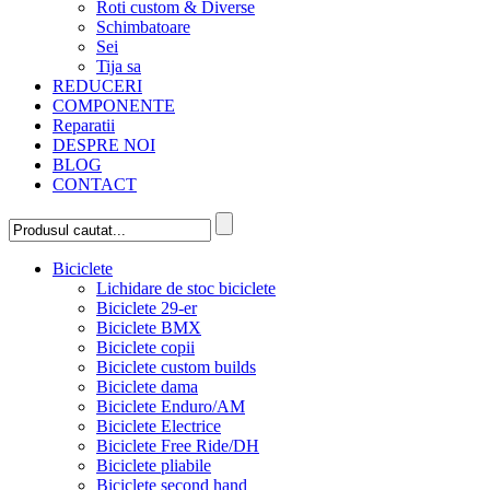
Roti custom & Diverse
Schimbatoare
Sei
Tija sa
REDUCERI
COMPONENTE
Reparatii
DESPRE NOI
BLOG
CONTACT
Biciclete
Lichidare de stoc biciclete
Biciclete 29-er
Biciclete BMX
Biciclete copii
Biciclete custom builds
Biciclete dama
Biciclete Enduro/AM
Biciclete Electrice
Biciclete Free Ride/DH
Biciclete pliabile
Biciclete second hand