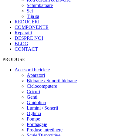
Schimbatoare
Sei
Tija sa
REDUCERI
COMPONENTE
Reparatii
DESPRE NOI
BLOG
CONTACT
PRODUSE
Accesorii biciclete
Aparatori
Bidoane / Suporti bidoane
Ciclocomputere
Cricuri
Genti
Ghidolina
Lumini / Sonerii
Oglinzi
Pompe
Portbagaje
Produse intretinere
Scule/Dispozitive