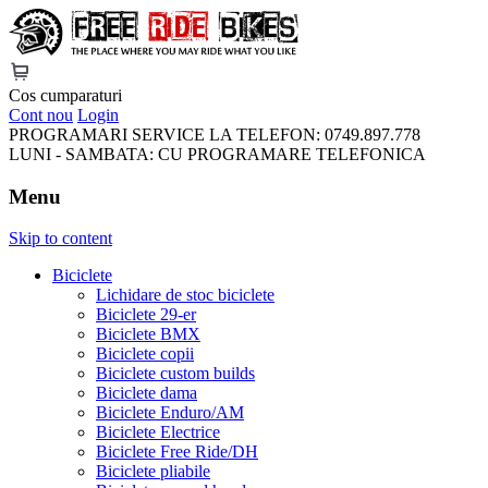
FreeRideBikes
Cos cumparaturi
Cont nou
Login
PROGRAMARI SERVICE LA TELEFON:
0749.897.778
LUNI - SAMBATA:
CU PROGRAMARE TELEFONICA
Menu
Skip to content
Biciclete
Lichidare de stoc biciclete
Biciclete 29-er
Biciclete BMX
Biciclete copii
Biciclete custom builds
Biciclete dama
Biciclete Enduro/AM
Biciclete Electrice
Biciclete Free Ride/DH
Biciclete pliabile