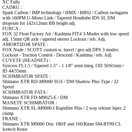
XC Fully
CADRU :
Spark Carbon / IMP technology / HMX / BB92 / Carbon swingarm
with 160PM U-Mono Link / Tapered Headtube IDS SL DM
dropouts for 142x12mm BB height adj.
FURCA :
FOX 32 Float Factory Air / Kashima FIT4 3-Modes with low speed
adj. 15mm QR axle / tapered steerer Lockout / reb. Adj.
AMORTIZOR SPATE :
FOX Nude / SCOTT custom w. travel / geo adj DPS 3 modes:
Lockout - Traction Control - Descend / Kashima / reb. Adj.
CUVETE (HEADSET) :
Syncros FL1.5 / Tapered 1.5" - 1 1/8" semi integ. OD 50/61mm /
ID 44/55mm
SCHIMBATOR SPATE :
Shimano XTR RD-M9000 SGS / DM Shadow Plus Type / 22
Speed
SCHIMBATOR FATA :
Shimano XTR FD-M9025-E / DM
MANETE SCHIMBATOR :
Shimano XTR SL-M9000-I Rapidfire Plus / 2 way release Ispec 2
clamp
FRANE :
Shimano XTR M9000 Disc 180/F and 160/Rmm SM-RT99 CL
Icetech Rotor