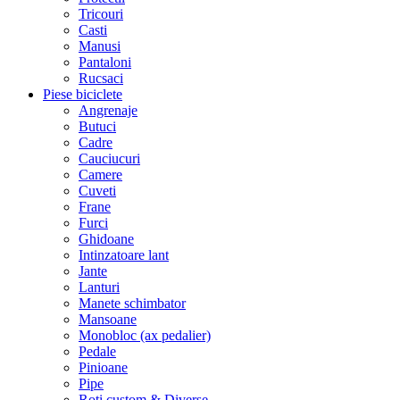
Tricouri
Casti
Manusi
Pantaloni
Rucsaci
Piese biciclete
Angrenaje
Butuci
Cadre
Cauciucuri
Camere
Cuveti
Frane
Furci
Ghidoane
Intinzatoare lant
Jante
Lanturi
Manete schimbator
Mansoane
Monobloc (ax pedalier)
Pedale
Pinioane
Pipe
Roti custom & Diverse