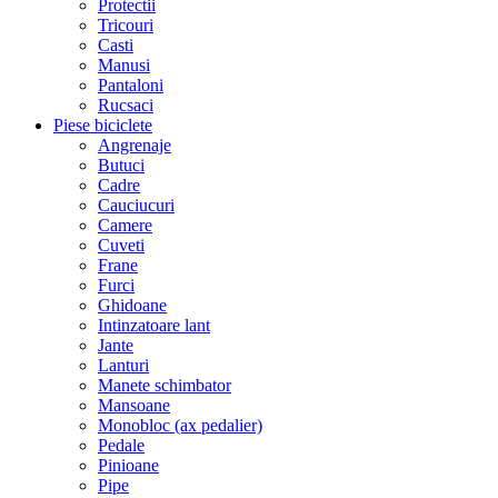
Protectii
Tricouri
Casti
Manusi
Pantaloni
Rucsaci
Piese biciclete
Angrenaje
Butuci
Cadre
Cauciucuri
Camere
Cuveti
Frane
Furci
Ghidoane
Intinzatoare lant
Jante
Lanturi
Manete schimbator
Mansoane
Monobloc (ax pedalier)
Pedale
Pinioane
Pipe