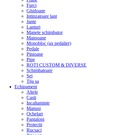
Furci
Ghidoane
Intinzatoare lant
Jante
Lanturi
Manete schimbator
Mansoane
Monobloc (ax pedalier)
Pedale
Pinioane
Pipe
ROTI CUSTOM & DIVERSE
Schimbatoare
Sei
Tija sa
Echipament
Altele
Casti
Incaltaminte
Manusi
Ochelari
Pantaloni
Protectii
Rucsaci