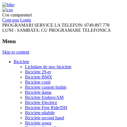
FreeRideBikes
Cos cumparaturi
Cont nou
Login
PROGRAMARI SERVICE LA TELEFON:
0749.897.778
LUNI - SAMBATA:
CU PROGRAMARE TELEFONICA
Menu
Skip to content
Biciclete
Lichidare de stoc biciclete
Biciclete 29-er
Biciclete BMX
Biciclete copii
Biciclete custom builds
Biciclete dama
Biciclete Enduro/AM
Biciclete Electrice
Biciclete Free Ride/DH
Biciclete pliabile
Biciclete second hand
Biciclete sosea