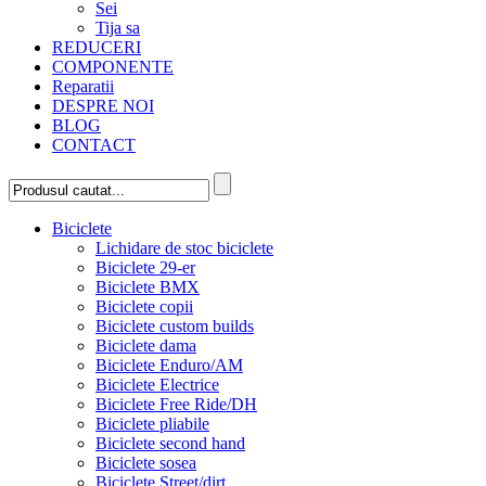
Sei
Tija sa
REDUCERI
COMPONENTE
Reparatii
DESPRE NOI
BLOG
CONTACT
Biciclete
Lichidare de stoc biciclete
Biciclete 29-er
Biciclete BMX
Biciclete copii
Biciclete custom builds
Biciclete dama
Biciclete Enduro/AM
Biciclete Electrice
Biciclete Free Ride/DH
Biciclete pliabile
Biciclete second hand
Biciclete sosea
Biciclete Street/dirt