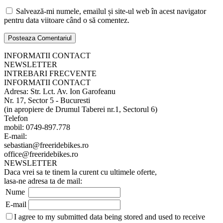
Salvează-mi numele, emailul și site-ul web în acest navigator
pentru data viitoare când o să comentez.
INFORMATII CONTACT
NEWSLETTER
INTREBARI FRECVENTE
INFORMATII CONTACT
Adresa: Str. Lct. Av. Ion Garofeanu
Nr. 17, Sector 5 - Bucuresti
(in apropiere de Drumul Taberei nr.1, Sectorul 6)
Telefon
mobil: 0749-897.778
E-mail:
sebastian@freeridebikes.ro
office@freeridebikes.ro
NEWSLETTER
Daca vrei sa te tinem la curent cu ultimele oferte,
lasa-ne adresa ta de mail:
Nume
E-mail
I agree to my submitted data being stored and used to receive