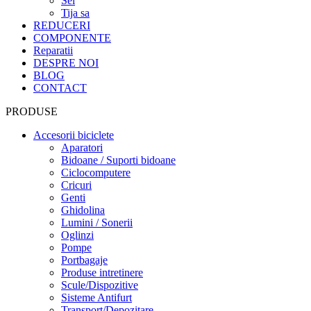
Sei
Tija sa
REDUCERI
COMPONENTE
Reparatii
DESPRE NOI
BLOG
CONTACT
PRODUSE
Accesorii biciclete
Aparatori
Bidoane / Suporti bidoane
Ciclocomputere
Cricuri
Genti
Ghidolina
Lumini / Sonerii
Oglinzi
Pompe
Portbagaje
Produse intretinere
Scule/Dispozitive
Sisteme Antifurt
Transport/Depozitare