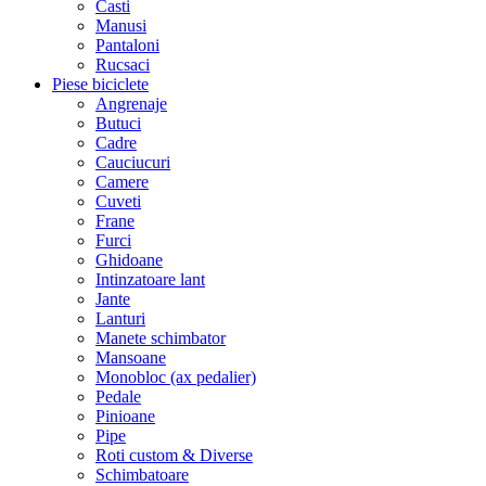
Casti
Manusi
Pantaloni
Rucsaci
Piese biciclete
Angrenaje
Butuci
Cadre
Cauciucuri
Camere
Cuveti
Frane
Furci
Ghidoane
Intinzatoare lant
Jante
Lanturi
Manete schimbator
Mansoane
Monobloc (ax pedalier)
Pedale
Pinioane
Pipe
Roti custom & Diverse
Schimbatoare