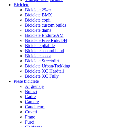
Biciclete
Biciclete 29-er
Biciclete BMX
Biciclete copii
Biciclete custom builds
Biciclete dama
Biciclete Enduro/AM
Biciclete Free Ride/DH
Biciclete pliabile
Biciclete second hand
Biciclete sosea
Biciclete Street/dirt
Biciclete Urban/Trekking
Biciclete XC Hardtail
Biciclete XC Fully
Piese biciclete
Angrenaje
Butuci
Cadre
Camere
Cauciucuri
Cuveti
Frane
Furci