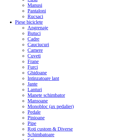
Manusi
Pantaloni
Rucsaci
Piese biciclete
Angrenaje
Butuci
Cadre
Cauciucuri
Camere
Cuveti
Frane
Furci
Ghidoane
Intinzatoare lant
Jante
Lanturi
Manete schimbator
Mansoane
Monobloc (ax pedalier)
Pedale
Pinioane
Pipe
Roti custom & Diverse
Schimbatoare