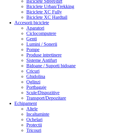
Biciclete Street/dirt
Biciclete Urban/Trekking
Biciclete XC Fully
Biciclete XC Hardtail
Accesorii biciclete
Aparatori
Ciclocomputere
Genti
Lumini / Sonerii
Pompe
Produse intretinere
Sisteme Antifurt
Bidoane / Suporti bidoane
Cricuri
Ghidolina
Oglinzi
Portbagaje
Scule/Dispozitive
Transport/Depozitare
Echipament
Altele
Incaltaminte
Ochelari
Protectii
Tricouri