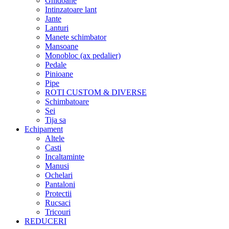
Ghidoane
Intinzatoare lant
Jante
Lanturi
Manete schimbator
Mansoane
Monobloc (ax pedalier)
Pedale
Pinioane
Pipe
ROTI CUSTOM & DIVERSE
Schimbatoare
Sei
Tija sa
Echipament
Altele
Casti
Incaltaminte
Manusi
Ochelari
Pantaloni
Protectii
Rucsaci
Tricouri
REDUCERI