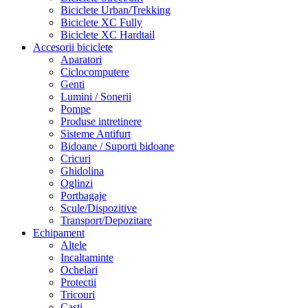
Biciclete Urban/Trekking
Biciclete XC Fully
Biciclete XC Hardtail
Accesorii biciclete
Aparatori
Ciclocomputere
Genti
Lumini / Sonerii
Pompe
Produse intretinere
Sisteme Antifurt
Bidoane / Suporti bidoane
Cricuri
Ghidolina
Oglinzi
Portbagaje
Scule/Dispozitive
Transport/Depozitare
Echipament
Altele
Incaltaminte
Ochelari
Protectii
Tricouri
Casti