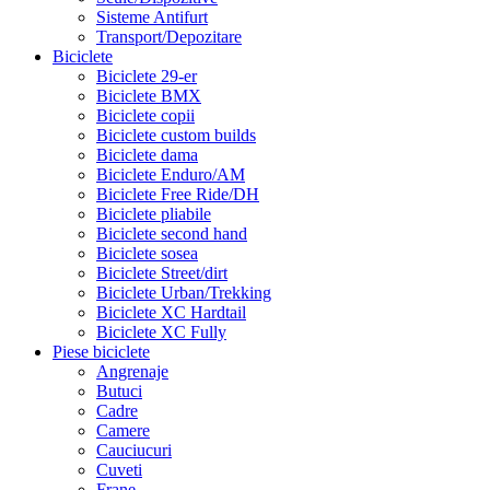
Sisteme Antifurt
Transport/Depozitare
Biciclete
Biciclete 29-er
Biciclete BMX
Biciclete copii
Biciclete custom builds
Biciclete dama
Biciclete Enduro/AM
Biciclete Free Ride/DH
Biciclete pliabile
Biciclete second hand
Biciclete sosea
Biciclete Street/dirt
Biciclete Urban/Trekking
Biciclete XC Hardtail
Biciclete XC Fully
Piese biciclete
Angrenaje
Butuci
Cadre
Camere
Cauciucuri
Cuveti
Frane