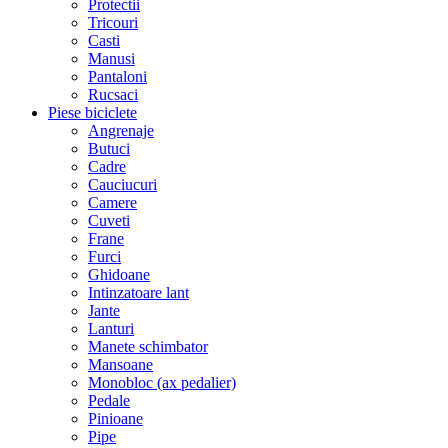
Protectii
Tricouri
Casti
Manusi
Pantaloni
Rucsaci
Piese biciclete
Angrenaje
Butuci
Cadre
Cauciucuri
Camere
Cuveti
Frane
Furci
Ghidoane
Intinzatoare lant
Jante
Lanturi
Manete schimbator
Mansoane
Monobloc (ax pedalier)
Pedale
Pinioane
Pipe