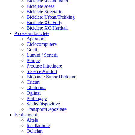
Biciclete second hand
Biciclete sosea
Biciclete Street/dirt
Biciclete Urban/Trekking
Biciclete XC Fully
Biciclete XC Hardtail
Accesorii biciclete
Aparatori
Ciclocomputere
Genti
Lumini / Sonerii
Pompe
Produse intretinere
Sisteme Antifurt
Bidoane / Suporti bidoane
Cricuri
Ghidolina
Oglinzi
Portbagaje
Scule/Dispozitive
Transport/Depozitare
Echipament
Altele
Incaltaminte
Ochelari