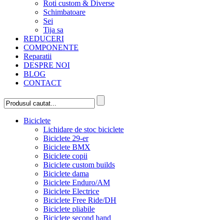
Roti custom & Diverse
Schimbatoare
Sei
Tija sa
REDUCERI
COMPONENTE
Reparatii
DESPRE NOI
BLOG
CONTACT
Biciclete
Lichidare de stoc biciclete
Biciclete 29-er
Biciclete BMX
Biciclete copii
Biciclete custom builds
Biciclete dama
Biciclete Enduro/AM
Biciclete Electrice
Biciclete Free Ride/DH
Biciclete pliabile
Biciclete second hand