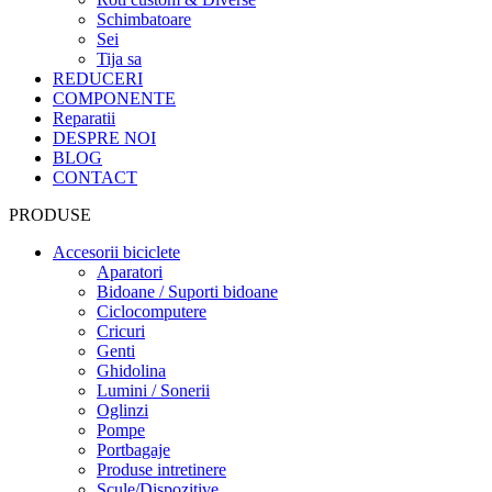
Schimbatoare
Sei
Tija sa
REDUCERI
COMPONENTE
Reparatii
DESPRE NOI
BLOG
CONTACT
PRODUSE
Accesorii biciclete
Aparatori
Bidoane / Suporti bidoane
Ciclocomputere
Cricuri
Genti
Ghidolina
Lumini / Sonerii
Oglinzi
Pompe
Portbagaje
Produse intretinere
Scule/Dispozitive