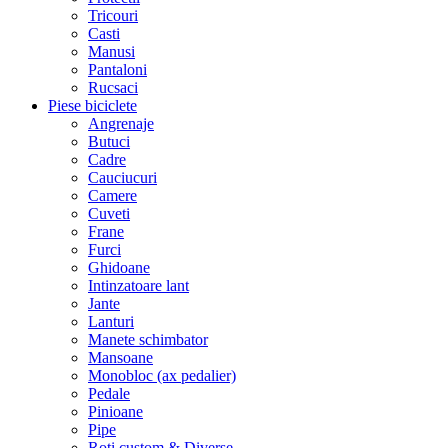
Tricouri
Casti
Manusi
Pantaloni
Rucsaci
Piese biciclete
Angrenaje
Butuci
Cadre
Cauciucuri
Camere
Cuveti
Frane
Furci
Ghidoane
Intinzatoare lant
Jante
Lanturi
Manete schimbator
Mansoane
Monobloc (ax pedalier)
Pedale
Pinioane
Pipe
Roti custom & Diverse