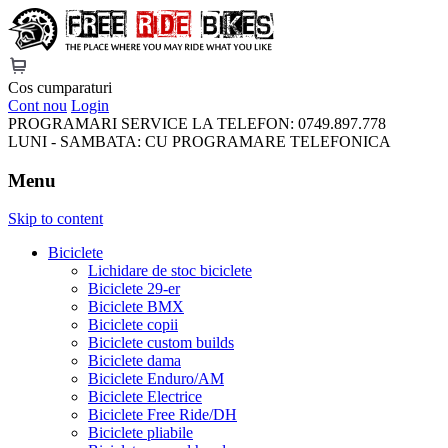
FreeRideBikes
Cos cumparaturi
Cont nou
Login
PROGRAMARI SERVICE LA TELEFON:
0749.897.778
LUNI - SAMBATA:
CU PROGRAMARE TELEFONICA
Menu
Skip to content
Biciclete
Lichidare de stoc biciclete
Biciclete 29-er
Biciclete BMX
Biciclete copii
Biciclete custom builds
Biciclete dama
Biciclete Enduro/AM
Biciclete Electrice
Biciclete Free Ride/DH
Biciclete pliabile