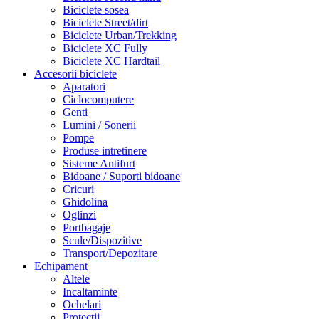
Biciclete sosea
Biciclete Street/dirt
Biciclete Urban/Trekking
Biciclete XC Fully
Biciclete XC Hardtail
Accesorii biciclete
Aparatori
Ciclocomputere
Genti
Lumini / Sonerii
Pompe
Produse intretinere
Sisteme Antifurt
Bidoane / Suporti bidoane
Cricuri
Ghidolina
Oglinzi
Portbagaje
Scule/Dispozitive
Transport/Depozitare
Echipament
Altele
Incaltaminte
Ochelari
Protectii