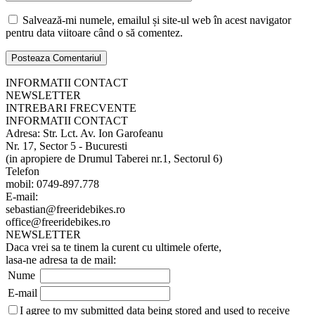
Salvează-mi numele, emailul și site-ul web în acest navigator
pentru data viitoare când o să comentez.
INFORMATII CONTACT
NEWSLETTER
INTREBARI FRECVENTE
INFORMATII CONTACT
Adresa: Str. Lct. Av. Ion Garofeanu
Nr. 17, Sector 5 - Bucuresti
(in apropiere de Drumul Taberei nr.1, Sectorul 6)
Telefon
mobil: 0749-897.778
E-mail:
sebastian@freeridebikes.ro
office@freeridebikes.ro
NEWSLETTER
Daca vrei sa te tinem la curent cu ultimele oferte,
lasa-ne adresa ta de mail:
Nume
E-mail
I agree to my submitted data being stored and used to receive