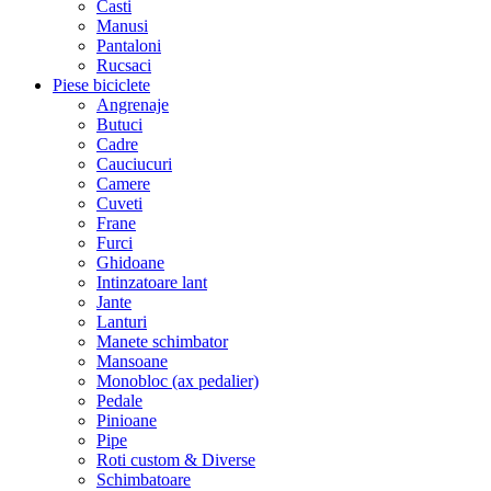
Casti
Manusi
Pantaloni
Rucsaci
Piese biciclete
Angrenaje
Butuci
Cadre
Cauciucuri
Camere
Cuveti
Frane
Furci
Ghidoane
Intinzatoare lant
Jante
Lanturi
Manete schimbator
Mansoane
Monobloc (ax pedalier)
Pedale
Pinioane
Pipe
Roti custom & Diverse
Schimbatoare