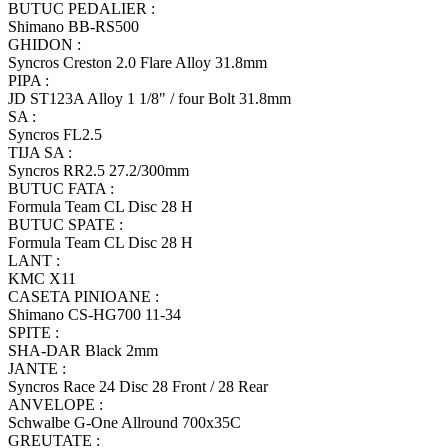
BUTUC PEDALIER :
Shimano BB-RS500
GHIDON :
Syncros Creston 2.0 Flare Alloy 31.8mm
PIPA :
JD ST123A Alloy 1 1/8" / four Bolt 31.8mm
SA :
Syncros FL2.5
TIJA SA :
Syncros RR2.5 27.2/300mm
BUTUC FATA :
Formula Team CL Disc 28 H
BUTUC SPATE :
Formula Team CL Disc 28 H
LANT :
KMC X11
CASETA PINIOANE :
Shimano CS-HG700 11-34
SPITE :
SHA-DAR Black 2mm
JANTE :
Syncros Race 24 Disc 28 Front / 28 Rear
ANVELOPE :
Schwalbe G-One Allround 700x35C
GREUTATE :