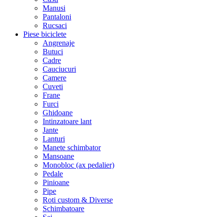
Manusi
Pantaloni
Rucsaci
Piese biciclete
Angrenaje
Butuci
Cadre
Cauciucuri
Camere
Cuveti
Frane
Furci
Ghidoane
Intinzatoare lant
Jante
Lanturi
Manete schimbator
Mansoane
Monobloc (ax pedalier)
Pedale
Pinioane
Pipe
Roti custom & Diverse
Schimbatoare