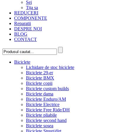
Sei
Tija sa
REDUCERI
COMPONENTE
Reparatii
DESPRE NOI
BLOG
CONTACT
Biciclete
Lichidare de stoc biciclete
Biciclete 29-er
Biciclete BMX
Biciclete copii
Biciclete custom builds
Biciclete dama
Biciclete Enduro/AM
Biciclete Electrice
Biciclete Free Ride/DH
Biciclete pliabile
Biciclete second hand
Biciclete sosea
Biciclete Street/dirt