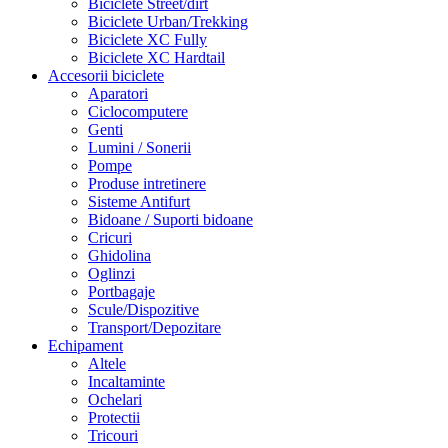
Biciclete Street/dirt
Biciclete Urban/Trekking
Biciclete XC Fully
Biciclete XC Hardtail
Accesorii biciclete
Aparatori
Ciclocomputere
Genti
Lumini / Sonerii
Pompe
Produse intretinere
Sisteme Antifurt
Bidoane / Suporti bidoane
Cricuri
Ghidolina
Oglinzi
Portbagaje
Scule/Dispozitive
Transport/Depozitare
Echipament
Altele
Incaltaminte
Ochelari
Protectii
Tricouri