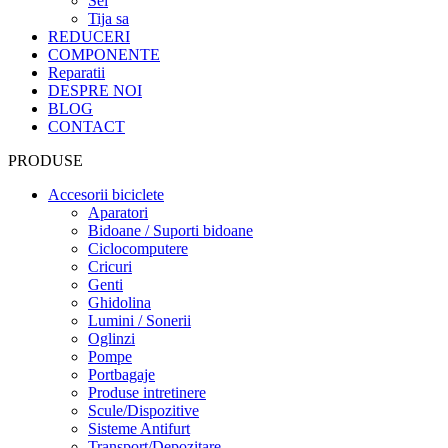
Sei
Tija sa
REDUCERI
COMPONENTE
Reparatii
DESPRE NOI
BLOG
CONTACT
PRODUSE
Accesorii biciclete
Aparatori
Bidoane / Suporti bidoane
Ciclocomputere
Cricuri
Genti
Ghidolina
Lumini / Sonerii
Oglinzi
Pompe
Portbagaje
Produse intretinere
Scule/Dispozitive
Sisteme Antifurt
Transport/Depozitare