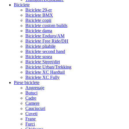
Biciclete
Biciclete 29-er
Biciclete BMX
Biciclete copii
Biciclete custom builds
Biciclete dama
Biciclete Enduro/AM
Biciclete Free Ride/DH
Biciclete pliabile
Biciclete second hand
Biciclete sosea
Biciclete Street/dirt
Biciclete Urban/Trekking
Biciclete XC Hardtail
Biciclete XC Fully
Piese biciclete
Angrenaje
Butuci
Cadre
Camere
Cauciucuri
Cuveti
Frane
Furci