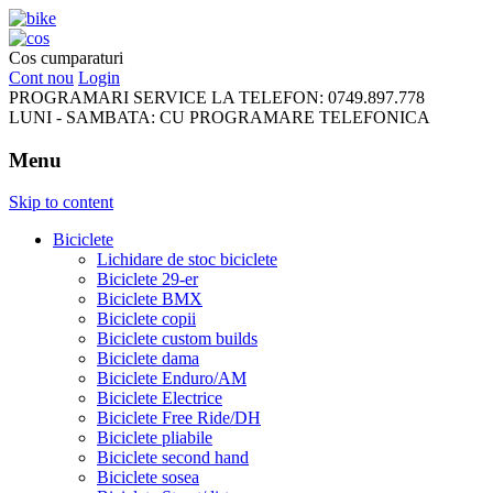
FreeRideBikes
Cos cumparaturi
Cont nou
Login
PROGRAMARI SERVICE LA TELEFON:
0749.897.778
LUNI - SAMBATA:
CU PROGRAMARE TELEFONICA
Menu
Skip to content
Biciclete
Lichidare de stoc biciclete
Biciclete 29-er
Biciclete BMX
Biciclete copii
Biciclete custom builds
Biciclete dama
Biciclete Enduro/AM
Biciclete Electrice
Biciclete Free Ride/DH
Biciclete pliabile
Biciclete second hand
Biciclete sosea