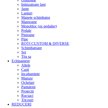
Ghidoane
Intinzatoare lant
Jante
Lanturi
Manete schimbator
Mansoane
Monobloc (ax pedalier)
Pedale
Pinioane
Pipe
ROTI CUSTOM & DIVERSE
Schimbatoare
Sei
Tija sa
Echipament
Altele
Casti
Incaltaminte
Manusi
Ochelari
Pantaloni
Protectii
Rucsaci
Tricouri
REDUCERI