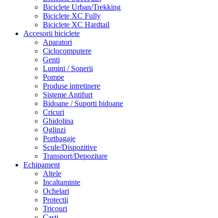
Biciclete Urban/Trekking
Biciclete XC Fully
Biciclete XC Hardtail
Accesorii biciclete
Aparatori
Ciclocomputere
Genti
Lumini / Sonerii
Pompe
Produse intretinere
Sisteme Antifurt
Bidoane / Suporti bidoane
Cricuri
Ghidolina
Oglinzi
Portbagaje
Scule/Dispozitive
Transport/Depozitare
Echipament
Altele
Incaltaminte
Ochelari
Protectii
Tricouri
Casti