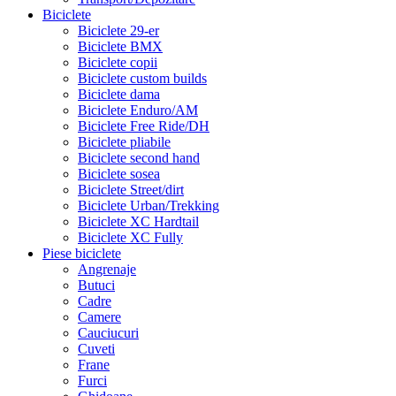
Biciclete
Biciclete 29-er
Biciclete BMX
Biciclete copii
Biciclete custom builds
Biciclete dama
Biciclete Enduro/AM
Biciclete Free Ride/DH
Biciclete pliabile
Biciclete second hand
Biciclete sosea
Biciclete Street/dirt
Biciclete Urban/Trekking
Biciclete XC Hardtail
Biciclete XC Fully
Piese biciclete
Angrenaje
Butuci
Cadre
Camere
Cauciucuri
Cuveti
Frane
Furci