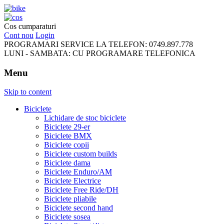
FreeRideBikes
Cos cumparaturi
Cont nou
Login
PROGRAMARI SERVICE LA TELEFON:
0749.897.778
LUNI - SAMBATA:
CU PROGRAMARE TELEFONICA
Menu
Skip to content
Biciclete
Lichidare de stoc biciclete
Biciclete 29-er
Biciclete BMX
Biciclete copii
Biciclete custom builds
Biciclete dama
Biciclete Enduro/AM
Biciclete Electrice
Biciclete Free Ride/DH
Biciclete pliabile
Biciclete second hand
Biciclete sosea