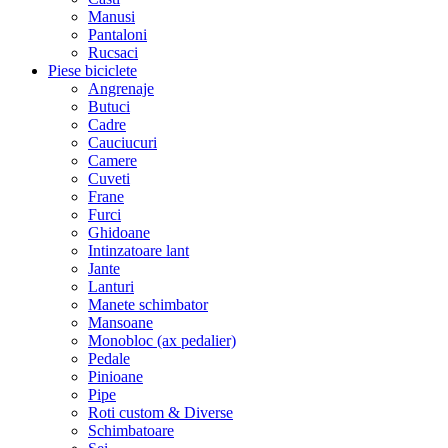
Manusi
Pantaloni
Rucsaci
Piese biciclete
Angrenaje
Butuci
Cadre
Cauciucuri
Camere
Cuveti
Frane
Furci
Ghidoane
Intinzatoare lant
Jante
Lanturi
Manete schimbator
Mansoane
Monobloc (ax pedalier)
Pedale
Pinioane
Pipe
Roti custom & Diverse
Schimbatoare