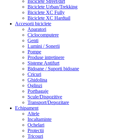
Biciclete Street/dirt
Biciclete Urban/Trekking
Biciclete XC Fully
Biciclete XC Hardtail
Accesorii biciclete
Aparatori
Ciclocomputere
Genti
Lumini / Sonerii
Pompe
Produse intretinere
Sisteme Antifurt
Bidoane / Suporti bidoane
Cricuri
Ghidolina
Oglinzi
Portbagaje
Scule/Dispozitive
Transport/Depozitare
Echipament
Altele
Incaltaminte
Ochelari
Protectii
Tricouri