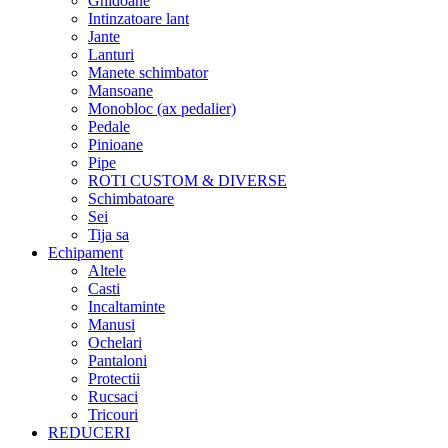
Ghidoane
Intinzatoare lant
Jante
Lanturi
Manete schimbator
Mansoane
Monobloc (ax pedalier)
Pedale
Pinioane
Pipe
ROTI CUSTOM & DIVERSE
Schimbatoare
Sei
Tija sa
Echipament
Altele
Casti
Incaltaminte
Manusi
Ochelari
Pantaloni
Protectii
Rucsaci
Tricouri
REDUCERI