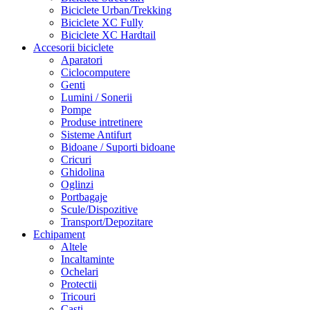
Biciclete Urban/Trekking
Biciclete XC Fully
Biciclete XC Hardtail
Accesorii biciclete
Aparatori
Ciclocomputere
Genti
Lumini / Sonerii
Pompe
Produse intretinere
Sisteme Antifurt
Bidoane / Suporti bidoane
Cricuri
Ghidolina
Oglinzi
Portbagaje
Scule/Dispozitive
Transport/Depozitare
Echipament
Altele
Incaltaminte
Ochelari
Protectii
Tricouri
Casti