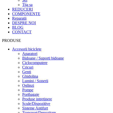
Sei
Tija sa
REDUCERI
COMPONENTE
Reparatii
DESPRE NOI
BLOG
CONTACT
PRODUSE
Accesorii biciclete
Aparatori
Bidoane / Suporti bidoane
Ciclocomputere
Cricuri
Genti
Ghidolina
Lumini / Sonerii
Oglinzi
Pompe
Portbagaje
Produse intretinere
Scule/Dispozitive
Sisteme Antifurt
Transport/Depozitare