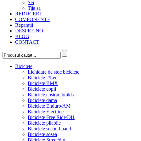
Sei
Tija sa
REDUCERI
COMPONENTE
Reparatii
DESPRE NOI
BLOG
CONTACT
Biciclete
Lichidare de stoc biciclete
Biciclete 29-er
Biciclete BMX
Biciclete copii
Biciclete custom builds
Biciclete dama
Biciclete Enduro/AM
Biciclete Electrice
Biciclete Free Ride/DH
Biciclete pliabile
Biciclete second hand
Biciclete sosea
Biciclete Street/dirt