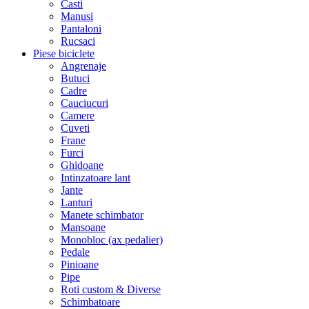
Casti
Manusi
Pantaloni
Rucsaci
Piese biciclete
Angrenaje
Butuci
Cadre
Cauciucuri
Camere
Cuveti
Frane
Furci
Ghidoane
Intinzatoare lant
Jante
Lanturi
Manete schimbator
Mansoane
Monobloc (ax pedalier)
Pedale
Pinioane
Pipe
Roti custom & Diverse
Schimbatoare