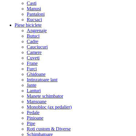
Casti
Manusi
Pantaloni
Rucsaci
Piese biciclete
Angrenaje
Butuci
Cadre
Cauciucuri
Camere
Cuveti
Frane
Furci
Ghidoane
Intinzatoare lant
Jante
Lanturi
Manete schimbator
Mansoane
Monobloc (ax pedalier)
Pedale
Pinioane
Pipe
Roti custom & Diverse
Schimbatoare