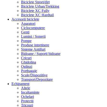
Biciclete Street/dirt
Biciclete Urban/Trekking
Biciclete XC Fully
Biciclete XC Hardtail
Accesorii biciclete
Aparatori
Ciclocomputere
Genti
Lumini / Sonerii
Pompe
Produse intretinere
Sisteme Antifurt
Bidoane / Suporti bidoane
Cricuri
Ghidolina
Oglinzi
Portbagaje
Scule/Dispozitive
Transport/Depozitare
Echipament
Altele
Incaltaminte
Ochelari
Protectii
Tricouri