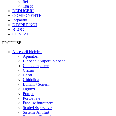
Sei
Tija sa
REDUCERI
COMPONENTE
Reparatii
DESPRE NOI
BLOG
CONTACT
PRODUSE
Accesorii biciclete
Aparatori
Bidoane / Suporti bidoane
Ciclocomputere
Cricuri
Genti
Ghidolina
Lumini / Sonerii
Oglinzi
Pompe
Portbagaje
Produse intretinere
Scule/Dispozitive
Sisteme Antifurt