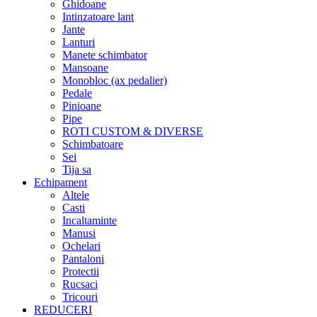
Ghidoane
Intinzatoare lant
Jante
Lanturi
Manete schimbator
Mansoane
Monobloc (ax pedalier)
Pedale
Pinioane
Pipe
ROTI CUSTOM & DIVERSE
Schimbatoare
Sei
Tija sa
Echipament
Altele
Casti
Incaltaminte
Manusi
Ochelari
Pantaloni
Protectii
Rucsaci
Tricouri
REDUCERI