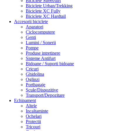
Biciclete Street/dirt
Biciclete Urban/Trekking
Biciclete XC Fully
Biciclete XC Hardtail
Accesorii biciclete
Aparatori
Ciclocomputere
Genti
Lumini / Sonerii
Pompe
Produse intretinere
Sisteme Antifurt
Bidoane / Suporti bidoane
Cricuri
Ghidolina
Oglinzi
Portbagaje
Scule/Dispozitive
Transport/Depozitare
Echipament
Altele
Incaltaminte
Ochelari
Protectii
Tricouri