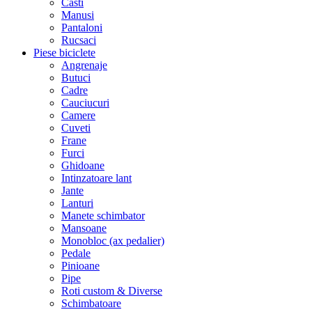
Casti
Manusi
Pantaloni
Rucsaci
Piese biciclete
Angrenaje
Butuci
Cadre
Cauciucuri
Camere
Cuveti
Frane
Furci
Ghidoane
Intinzatoare lant
Jante
Lanturi
Manete schimbator
Mansoane
Monobloc (ax pedalier)
Pedale
Pinioane
Pipe
Roti custom & Diverse
Schimbatoare