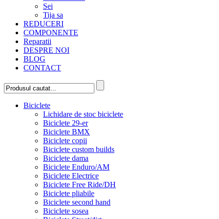
Sei
Tija sa
REDUCERI
COMPONENTE
Reparatii
DESPRE NOI
BLOG
CONTACT
Biciclete
Lichidare de stoc biciclete
Biciclete 29-er
Biciclete BMX
Biciclete copii
Biciclete custom builds
Biciclete dama
Biciclete Enduro/AM
Biciclete Electrice
Biciclete Free Ride/DH
Biciclete pliabile
Biciclete second hand
Biciclete sosea