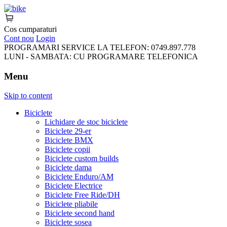
FreeRideBikes
Cos cumparaturi
Cont nou
Login
PROGRAMARI SERVICE LA TELEFON:
0749.897.778
LUNI - SAMBATA:
CU PROGRAMARE TELEFONICA
Menu
Skip to content
Biciclete
Lichidare de stoc biciclete
Biciclete 29-er
Biciclete BMX
Biciclete copii
Biciclete custom builds
Biciclete dama
Biciclete Enduro/AM
Biciclete Electrice
Biciclete Free Ride/DH
Biciclete pliabile
Biciclete second hand
Biciclete sosea