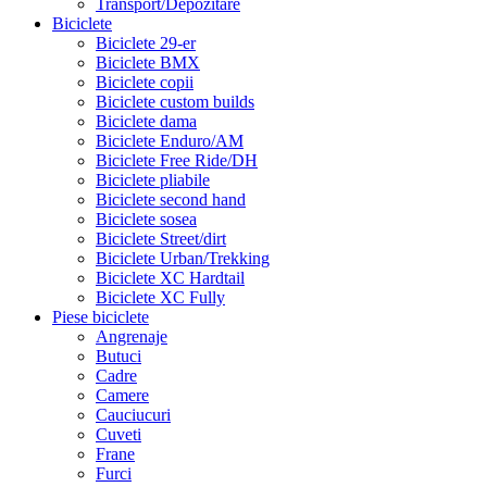
Transport/Depozitare
Biciclete
Biciclete 29-er
Biciclete BMX
Biciclete copii
Biciclete custom builds
Biciclete dama
Biciclete Enduro/AM
Biciclete Free Ride/DH
Biciclete pliabile
Biciclete second hand
Biciclete sosea
Biciclete Street/dirt
Biciclete Urban/Trekking
Biciclete XC Hardtail
Biciclete XC Fully
Piese biciclete
Angrenaje
Butuci
Cadre
Camere
Cauciucuri
Cuveti
Frane
Furci