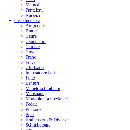
Manusi
Pantaloni
Rucsaci
Piese biciclete
Angrenaje
Butuci
Cadre
Cauciucuri
Camere
Cuveti
Frane
Furci
Ghidoane
Intinzatoare lant
Jante
Lanturi
Manete schimbator
Mansoane
Monobloc (ax pedalier)
Pedale
Pinioane
Pipe
Roti custom & Diverse
Schimbatoare