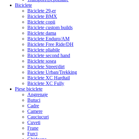
Biciclete
Biciclete 29-er
Biciclete BMX
Biciclete copii
Biciclete custom builds
Biciclete dama
Biciclete Enduro/AM
Biciclete Free Ride/DH
Biciclete pliabile
Biciclete second hand
Biciclete sosea
Biciclete Street/dirt
Biciclete Urban/Trekking
Biciclete XC Hardtail
Biciclete XC Fully
Piese biciclete
Angrenaje
Butuci
Cadre
Camere
Cauciucuri
Cuveti
Frane
Furci