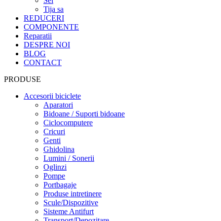
Sei
Tija sa
REDUCERI
COMPONENTE
Reparatii
DESPRE NOI
BLOG
CONTACT
PRODUSE
Accesorii biciclete
Aparatori
Bidoane / Suporti bidoane
Ciclocomputere
Cricuri
Genti
Ghidolina
Lumini / Sonerii
Oglinzi
Pompe
Portbagaje
Produse intretinere
Scule/Dispozitive
Sisteme Antifurt
Transport/Depozitare