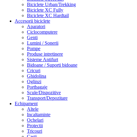
Biciclete Urban/Trekking
Biciclete XC Fully
Biciclete XC Hardtail
Accesorii biciclete
Aparatori
Ciclocomputere
Genti
Lumini / Sonerii
Pompe
Produse intretinere
Sisteme Antifurt
Bidoane / Suporti bidoane
Cricuri
Ghidolina
Oglinzi
Portbagaje
Scule/Dispozitive
Transport/Depozitare
Echipament
Altele
Incaltaminte
Ochelari
Protectii
Tricouri
Casti