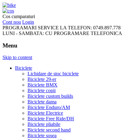
FreeRideBikes
Cos cumparaturi
Cont nou
Login
PROGRAMARI SERVICE LA TELEFON:
0749.897.778
LUNI - SAMBATA:
CU PROGRAMARE TELEFONICA
Menu
Skip to content
Biciclete
Lichidare de stoc biciclete
Biciclete 29-er
Biciclete BMX
Biciclete copii
Biciclete custom builds
Biciclete dama
Biciclete Enduro/AM
Biciclete Electrice
Biciclete Free Ride/DH
Biciclete pliabile
Biciclete second hand
Biciclete sosea