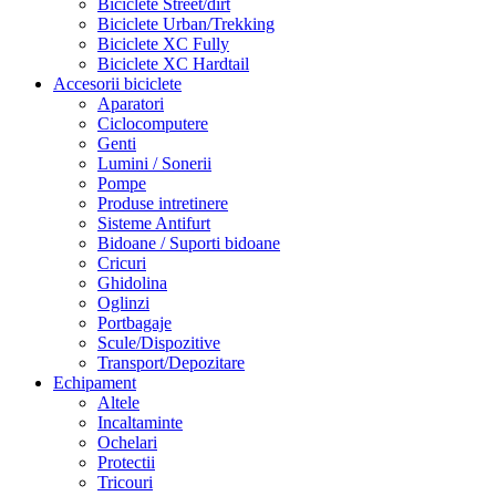
Biciclete Street/dirt
Biciclete Urban/Trekking
Biciclete XC Fully
Biciclete XC Hardtail
Accesorii biciclete
Aparatori
Ciclocomputere
Genti
Lumini / Sonerii
Pompe
Produse intretinere
Sisteme Antifurt
Bidoane / Suporti bidoane
Cricuri
Ghidolina
Oglinzi
Portbagaje
Scule/Dispozitive
Transport/Depozitare
Echipament
Altele
Incaltaminte
Ochelari
Protectii
Tricouri