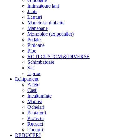
Ghidoane
Intinzatoare lant
Jante
Lanturi
Manete schimbator
Mansoane
Monobloc (ax pedalier)
Pedale
Pinioane
Pipe
ROTI CUSTOM & DIVERSE
Schimbatoare
Sei
Tija sa
Echipament
Altele
Casti
Incaltaminte
Manusi
Ochelari
Pantaloni
Protectii
Rucsaci
Tricouri
REDUCERI