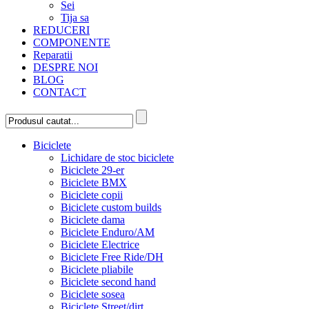
Sei
Tija sa
REDUCERI
COMPONENTE
Reparatii
DESPRE NOI
BLOG
CONTACT
Biciclete
Lichidare de stoc biciclete
Biciclete 29-er
Biciclete BMX
Biciclete copii
Biciclete custom builds
Biciclete dama
Biciclete Enduro/AM
Biciclete Electrice
Biciclete Free Ride/DH
Biciclete pliabile
Biciclete second hand
Biciclete sosea
Biciclete Street/dirt