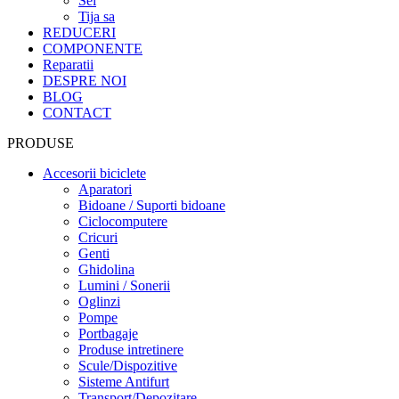
Sei
Tija sa
REDUCERI
COMPONENTE
Reparatii
DESPRE NOI
BLOG
CONTACT
PRODUSE
Accesorii biciclete
Aparatori
Bidoane / Suporti bidoane
Ciclocomputere
Cricuri
Genti
Ghidolina
Lumini / Sonerii
Oglinzi
Pompe
Portbagaje
Produse intretinere
Scule/Dispozitive
Sisteme Antifurt
Transport/Depozitare