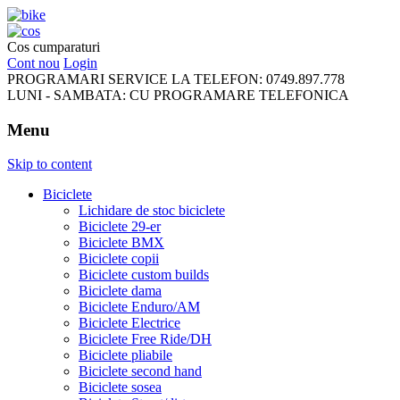
FreeRideBikes
Cos cumparaturi
Cont nou
Login
PROGRAMARI SERVICE LA TELEFON:
0749.897.778
LUNI - SAMBATA:
CU PROGRAMARE TELEFONICA
Menu
Skip to content
Biciclete
Lichidare de stoc biciclete
Biciclete 29-er
Biciclete BMX
Biciclete copii
Biciclete custom builds
Biciclete dama
Biciclete Enduro/AM
Biciclete Electrice
Biciclete Free Ride/DH
Biciclete pliabile
Biciclete second hand
Biciclete sosea