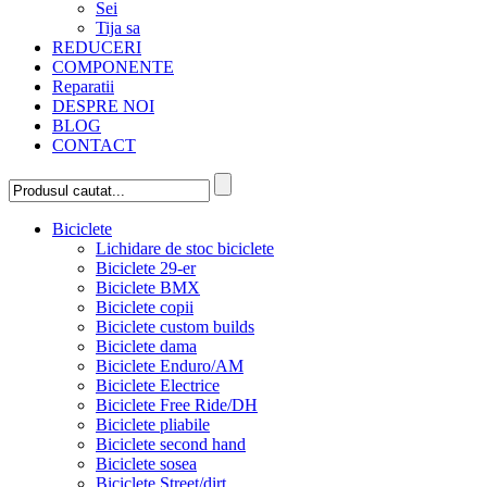
Sei
Tija sa
REDUCERI
COMPONENTE
Reparatii
DESPRE NOI
BLOG
CONTACT
Biciclete
Lichidare de stoc biciclete
Biciclete 29-er
Biciclete BMX
Biciclete copii
Biciclete custom builds
Biciclete dama
Biciclete Enduro/AM
Biciclete Electrice
Biciclete Free Ride/DH
Biciclete pliabile
Biciclete second hand
Biciclete sosea
Biciclete Street/dirt