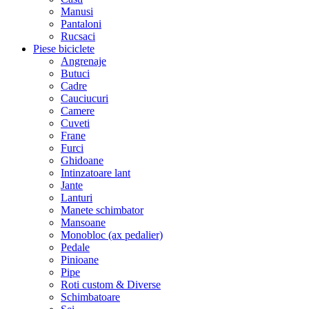
Manusi
Pantaloni
Rucsaci
Piese biciclete
Angrenaje
Butuci
Cadre
Cauciucuri
Camere
Cuveti
Frane
Furci
Ghidoane
Intinzatoare lant
Jante
Lanturi
Manete schimbator
Mansoane
Monobloc (ax pedalier)
Pedale
Pinioane
Pipe
Roti custom & Diverse
Schimbatoare