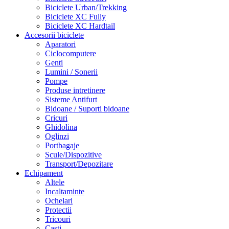
Biciclete Urban/Trekking
Biciclete XC Fully
Biciclete XC Hardtail
Accesorii biciclete
Aparatori
Ciclocomputere
Genti
Lumini / Sonerii
Pompe
Produse intretinere
Sisteme Antifurt
Bidoane / Suporti bidoane
Cricuri
Ghidolina
Oglinzi
Portbagaje
Scule/Dispozitive
Transport/Depozitare
Echipament
Altele
Incaltaminte
Ochelari
Protectii
Tricouri
Casti