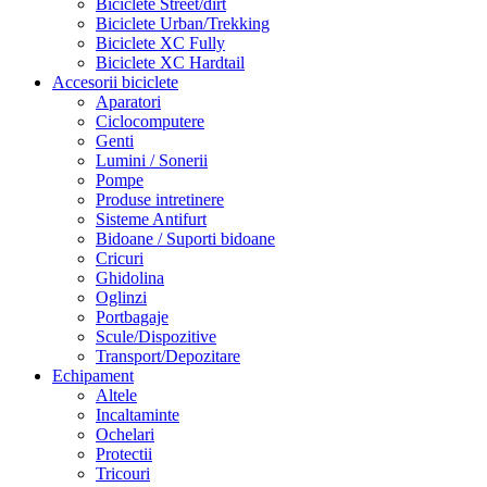
Biciclete Street/dirt
Biciclete Urban/Trekking
Biciclete XC Fully
Biciclete XC Hardtail
Accesorii biciclete
Aparatori
Ciclocomputere
Genti
Lumini / Sonerii
Pompe
Produse intretinere
Sisteme Antifurt
Bidoane / Suporti bidoane
Cricuri
Ghidolina
Oglinzi
Portbagaje
Scule/Dispozitive
Transport/Depozitare
Echipament
Altele
Incaltaminte
Ochelari
Protectii
Tricouri