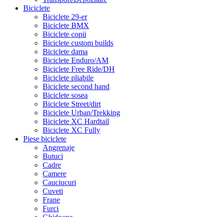
Biciclete
Biciclete 29-er
Biciclete BMX
Biciclete copii
Biciclete custom builds
Biciclete dama
Biciclete Enduro/AM
Biciclete Free Ride/DH
Biciclete pliabile
Biciclete second hand
Biciclete sosea
Biciclete Street/dirt
Biciclete Urban/Trekking
Biciclete XC Hardtail
Biciclete XC Fully
Piese biciclete
Angrenaje
Butuci
Cadre
Camere
Cauciucuri
Cuveti
Frane
Furci