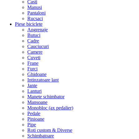
Casti
Manusi
Pantaloni
Rucsaci
Piese biciclete
Angrenaje
Butuci
Cadre
Cauciucuri
Camere
Cuveti
Frane
Furci
Ghidoane
Intinzatoare lant
Jante
Lanturi
Manete schimbator
Mansoane
Monobloc (ax pedalier)
Pedale
Pinioane
Pipe
Roti custom & Diverse
Schimbatoare