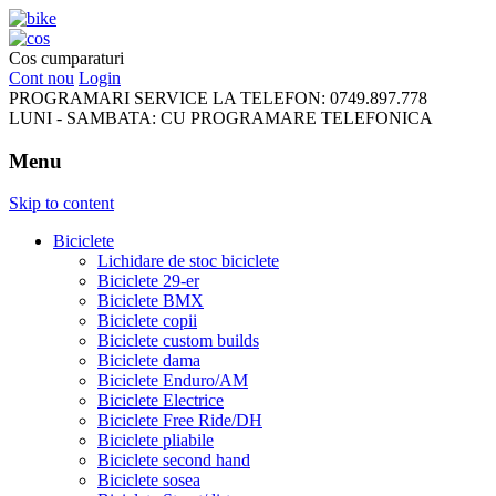
FreeRideBikes
Cos cumparaturi
Cont nou
Login
PROGRAMARI SERVICE LA TELEFON:
0749.897.778
LUNI - SAMBATA:
CU PROGRAMARE TELEFONICA
Menu
Skip to content
Biciclete
Lichidare de stoc biciclete
Biciclete 29-er
Biciclete BMX
Biciclete copii
Biciclete custom builds
Biciclete dama
Biciclete Enduro/AM
Biciclete Electrice
Biciclete Free Ride/DH
Biciclete pliabile
Biciclete second hand
Biciclete sosea