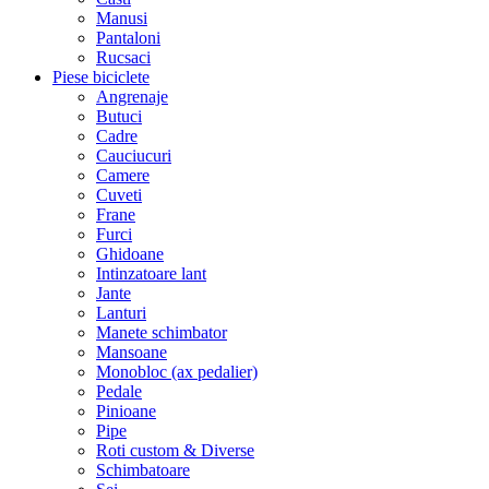
Manusi
Pantaloni
Rucsaci
Piese biciclete
Angrenaje
Butuci
Cadre
Cauciucuri
Camere
Cuveti
Frane
Furci
Ghidoane
Intinzatoare lant
Jante
Lanturi
Manete schimbator
Mansoane
Monobloc (ax pedalier)
Pedale
Pinioane
Pipe
Roti custom & Diverse
Schimbatoare