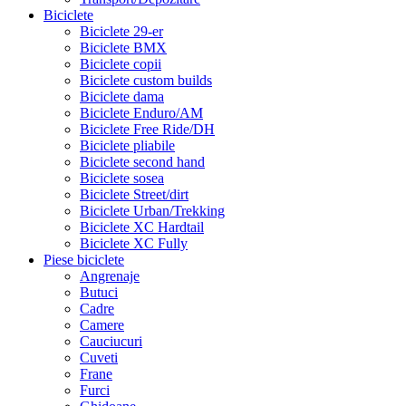
Biciclete
Biciclete 29-er
Biciclete BMX
Biciclete copii
Biciclete custom builds
Biciclete dama
Biciclete Enduro/AM
Biciclete Free Ride/DH
Biciclete pliabile
Biciclete second hand
Biciclete sosea
Biciclete Street/dirt
Biciclete Urban/Trekking
Biciclete XC Hardtail
Biciclete XC Fully
Piese biciclete
Angrenaje
Butuci
Cadre
Camere
Cauciucuri
Cuveti
Frane
Furci