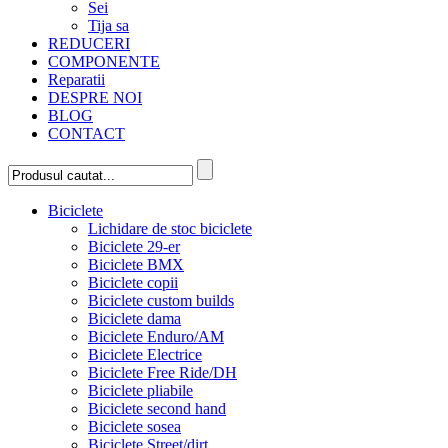
Sei
Tija sa
REDUCERI
COMPONENTE
Reparatii
DESPRE NOI
BLOG
CONTACT
Biciclete
Lichidare de stoc biciclete
Biciclete 29-er
Biciclete BMX
Biciclete copii
Biciclete custom builds
Biciclete dama
Biciclete Enduro/AM
Biciclete Electrice
Biciclete Free Ride/DH
Biciclete pliabile
Biciclete second hand
Biciclete sosea
Biciclete Street/dirt