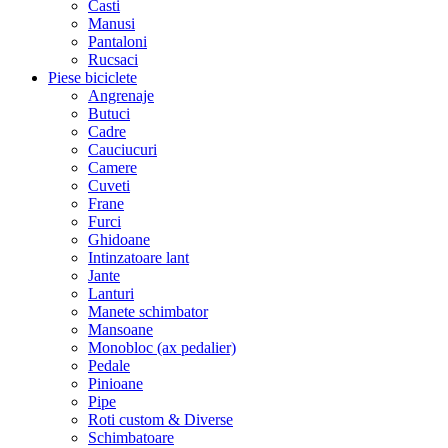
Casti
Manusi
Pantaloni
Rucsaci
Piese biciclete
Angrenaje
Butuci
Cadre
Cauciucuri
Camere
Cuveti
Frane
Furci
Ghidoane
Intinzatoare lant
Jante
Lanturi
Manete schimbator
Mansoane
Monobloc (ax pedalier)
Pedale
Pinioane
Pipe
Roti custom & Diverse
Schimbatoare