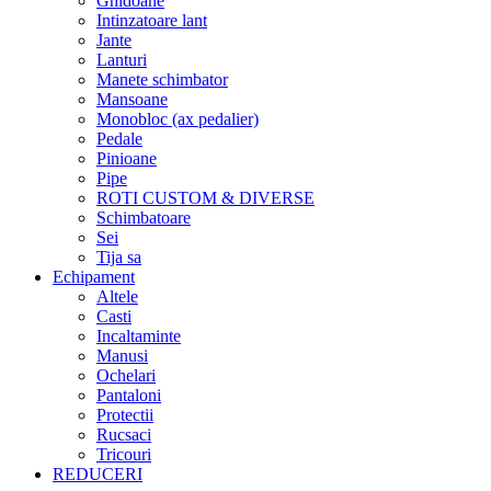
Ghidoane
Intinzatoare lant
Jante
Lanturi
Manete schimbator
Mansoane
Monobloc (ax pedalier)
Pedale
Pinioane
Pipe
ROTI CUSTOM & DIVERSE
Schimbatoare
Sei
Tija sa
Echipament
Altele
Casti
Incaltaminte
Manusi
Ochelari
Pantaloni
Protectii
Rucsaci
Tricouri
REDUCERI