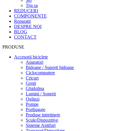
Sei
Tija sa
REDUCERI
COMPONENTE
Reparatii
DESPRE NOI
BLOG
CONTACT
PRODUSE
Accesorii biciclete
Aparatori
Bidoane / Suporti bidoane
Ciclocomputere
Cricuri
Genti
Ghidolina
Lumini / Sonerii
Oglinzi
Pompe
Portbagaje
Produse intretinere
Scule/Dispozitive
Sisteme Antifurt
Transport/Depozitare