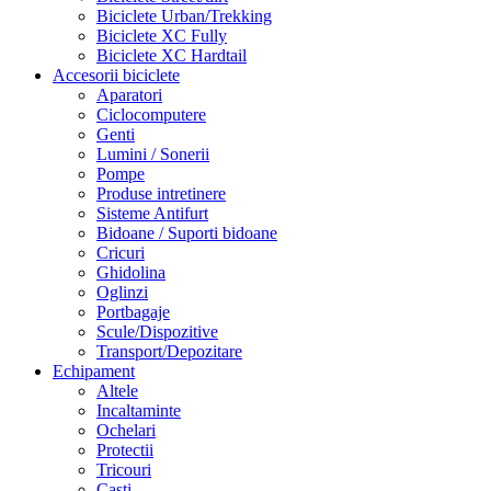
Biciclete Urban/Trekking
Biciclete XC Fully
Biciclete XC Hardtail
Accesorii biciclete
Aparatori
Ciclocomputere
Genti
Lumini / Sonerii
Pompe
Produse intretinere
Sisteme Antifurt
Bidoane / Suporti bidoane
Cricuri
Ghidolina
Oglinzi
Portbagaje
Scule/Dispozitive
Transport/Depozitare
Echipament
Altele
Incaltaminte
Ochelari
Protectii
Tricouri
Casti