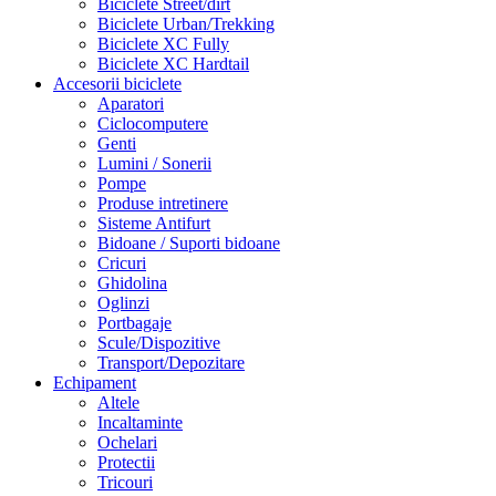
Biciclete Street/dirt
Biciclete Urban/Trekking
Biciclete XC Fully
Biciclete XC Hardtail
Accesorii biciclete
Aparatori
Ciclocomputere
Genti
Lumini / Sonerii
Pompe
Produse intretinere
Sisteme Antifurt
Bidoane / Suporti bidoane
Cricuri
Ghidolina
Oglinzi
Portbagaje
Scule/Dispozitive
Transport/Depozitare
Echipament
Altele
Incaltaminte
Ochelari
Protectii
Tricouri