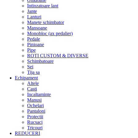
Ghidoane
Intinzatoare lant
Jante
Lanturi
Manete schimbator
Mansoane
Monobloc (ax pedalier)
Pedale
Pinioane
Pipe
ROTI CUSTOM & DIVERSE
Schimbatoare
Sei
Tija sa
Echipament
Altele
Casti
Incaltaminte
Manusi
Ochelari
Pantaloni
Protectii
Rucsaci
Tricouri
REDUCERI