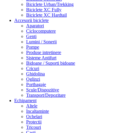
Biciclete Urban/Trekking
Biciclete XC Fully
Biciclete XC Hardtail
Accesorii biciclete
Aparatori
Ciclocomputere
Genti
Lumini / Sonerii
Pompe
Produse intretinere
Sisteme Antifurt
Bidoane / Suporti bidoane
Cricuri
Ghidolina
Oglinzi
Portbagaje
Scule/Dispozitive
Transport/Depozitare
Echipament
Altele
Incaltaminte
Ochelari
Protectii
Tricouri
Casti