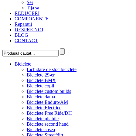
Sei
Tija sa
REDUCERI
COMPONENTE
Reparatii
DESPRE NOI
BLOG
CONTACT
Biciclete
Lichidare de stoc biciclete
Biciclete 29-er
Biciclete BMX
Biciclete copii
Biciclete custom builds
Biciclete dama
Biciclete Enduro/AM
Biciclete Electrice
Biciclete Free Ride/DH
Biciclete pliabile
Biciclete second hand
Biciclete sosea
Biciclete Street/dirt