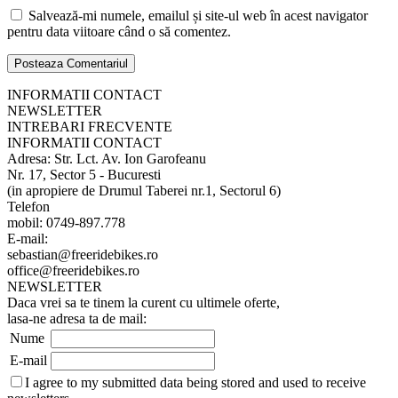
Salvează-mi numele, emailul și site-ul web în acest navigator
pentru data viitoare când o să comentez.
INFORMATII CONTACT
NEWSLETTER
INTREBARI FRECVENTE
INFORMATII CONTACT
Adresa: Str. Lct. Av. Ion Garofeanu
Nr. 17, Sector 5 - Bucuresti
(in apropiere de Drumul Taberei nr.1, Sectorul 6)
Telefon
mobil: 0749-897.778
E-mail:
sebastian@freeridebikes.ro
office@freeridebikes.ro
NEWSLETTER
Daca vrei sa te tinem la curent cu ultimele oferte,
lasa-ne adresa ta de mail:
Nume
E-mail
I agree to my submitted data being stored and used to receive