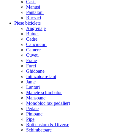
Casti
Manusi
Pantaloni
Rucsaci
Piese biciclete
Angrenaje
Butuci
Cadre
Cauciucuri
Camere
Cuveti
Frane
Furci
Ghidoane
Intinzatoare lant
Jante
Lanturi
Manete schimbator
Mansoane
Monobloc (ax pedalier)
Pedale
Pinioane
Pipe
Roti custom & Diverse
Schimbatoare