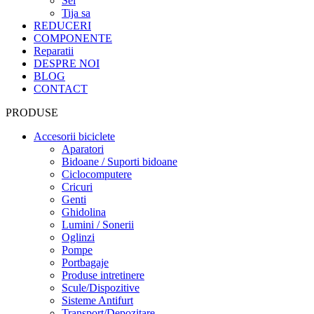
Sei
Tija sa
REDUCERI
COMPONENTE
Reparatii
DESPRE NOI
BLOG
CONTACT
PRODUSE
Accesorii biciclete
Aparatori
Bidoane / Suporti bidoane
Ciclocomputere
Cricuri
Genti
Ghidolina
Lumini / Sonerii
Oglinzi
Pompe
Portbagaje
Produse intretinere
Scule/Dispozitive
Sisteme Antifurt
Transport/Depozitare