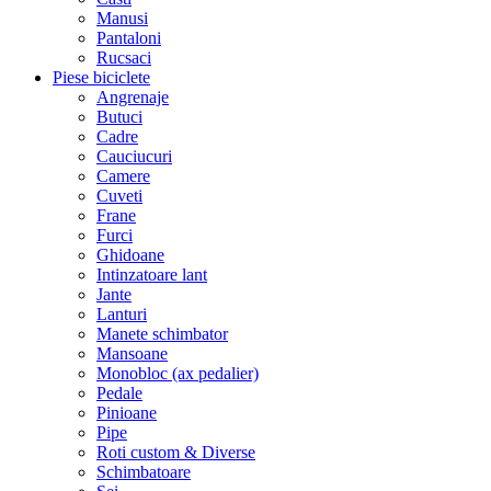
Manusi
Pantaloni
Rucsaci
Piese biciclete
Angrenaje
Butuci
Cadre
Cauciucuri
Camere
Cuveti
Frane
Furci
Ghidoane
Intinzatoare lant
Jante
Lanturi
Manete schimbator
Mansoane
Monobloc (ax pedalier)
Pedale
Pinioane
Pipe
Roti custom & Diverse
Schimbatoare