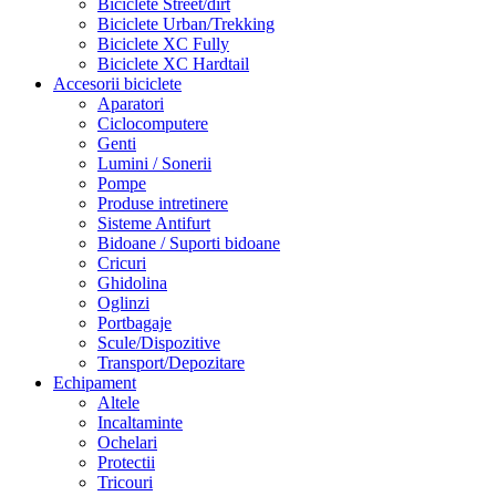
Biciclete Street/dirt
Biciclete Urban/Trekking
Biciclete XC Fully
Biciclete XC Hardtail
Accesorii biciclete
Aparatori
Ciclocomputere
Genti
Lumini / Sonerii
Pompe
Produse intretinere
Sisteme Antifurt
Bidoane / Suporti bidoane
Cricuri
Ghidolina
Oglinzi
Portbagaje
Scule/Dispozitive
Transport/Depozitare
Echipament
Altele
Incaltaminte
Ochelari
Protectii
Tricouri