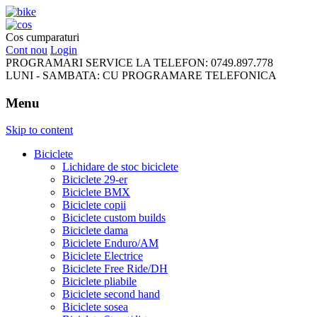
FreeRideBikes
Cos cumparaturi
Cont nou
Login
PROGRAMARI SERVICE LA TELEFON:
0749.897.778
LUNI - SAMBATA:
CU PROGRAMARE TELEFONICA
Menu
Skip to content
Biciclete
Lichidare de stoc biciclete
Biciclete 29-er
Biciclete BMX
Biciclete copii
Biciclete custom builds
Biciclete dama
Biciclete Enduro/AM
Biciclete Electrice
Biciclete Free Ride/DH
Biciclete pliabile
Biciclete second hand
Biciclete sosea