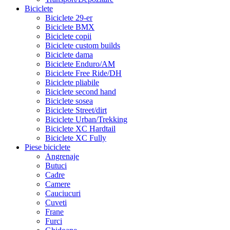
Biciclete
Biciclete 29-er
Biciclete BMX
Biciclete copii
Biciclete custom builds
Biciclete dama
Biciclete Enduro/AM
Biciclete Free Ride/DH
Biciclete pliabile
Biciclete second hand
Biciclete sosea
Biciclete Street/dirt
Biciclete Urban/Trekking
Biciclete XC Hardtail
Biciclete XC Fully
Piese biciclete
Angrenaje
Butuci
Cadre
Camere
Cauciucuri
Cuveti
Frane
Furci