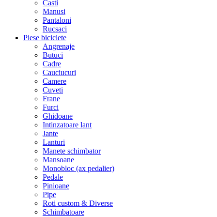
Casti
Manusi
Pantaloni
Rucsaci
Piese biciclete
Angrenaje
Butuci
Cadre
Cauciucuri
Camere
Cuveti
Frane
Furci
Ghidoane
Intinzatoare lant
Jante
Lanturi
Manete schimbator
Mansoane
Monobloc (ax pedalier)
Pedale
Pinioane
Pipe
Roti custom & Diverse
Schimbatoare