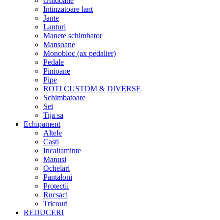
Ghidoane
Intinzatoare lant
Jante
Lanturi
Manete schimbator
Mansoane
Monobloc (ax pedalier)
Pedale
Pinioane
Pipe
ROTI CUSTOM & DIVERSE
Schimbatoare
Sei
Tija sa
Echipament
Altele
Casti
Incaltaminte
Manusi
Ochelari
Pantaloni
Protectii
Rucsaci
Tricouri
REDUCERI