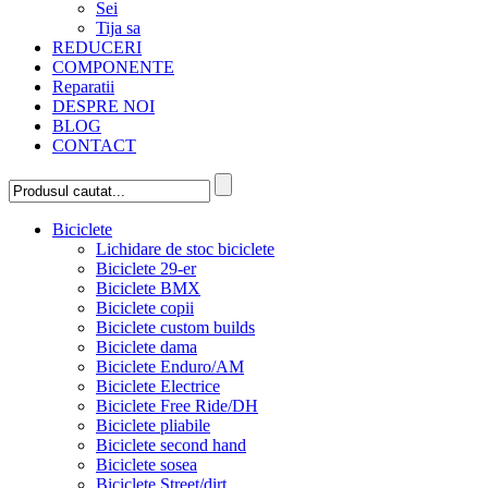
Sei
Tija sa
REDUCERI
COMPONENTE
Reparatii
DESPRE NOI
BLOG
CONTACT
Biciclete
Lichidare de stoc biciclete
Biciclete 29-er
Biciclete BMX
Biciclete copii
Biciclete custom builds
Biciclete dama
Biciclete Enduro/AM
Biciclete Electrice
Biciclete Free Ride/DH
Biciclete pliabile
Biciclete second hand
Biciclete sosea
Biciclete Street/dirt