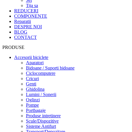
Sei
Tija sa
REDUCERI
COMPONENTE
Reparatii
DESPRE NOI
BLOG
CONTACT
PRODUSE
Accesorii biciclete
Aparatori
Bidoane / Suporti bidoane
Ciclocomputere
Cricuri
Genti
Ghidolina
Lumini / Sonerii
Oglinzi
Pompe
Portbagaje
Produse intretinere
Scule/Dispozitive
Sisteme Antifurt
Transport/Depozitare