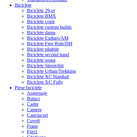
Biciclete
Biciclete 29-er
Biciclete BMX
Biciclete copii
Biciclete custom builds
Biciclete dama
Biciclete Enduro/AM
Biciclete Free Ride/DH
Biciclete pliabile
Biciclete second hand
Biciclete sosea
Biciclete Street/dirt
Biciclete Urban/Trekking
Biciclete XC Hardtail
Biciclete XC Fully
Piese biciclete
Angrenaje
Butuci
Cadre
Camere
Cauciucuri
Cuveti
Frane
Furci