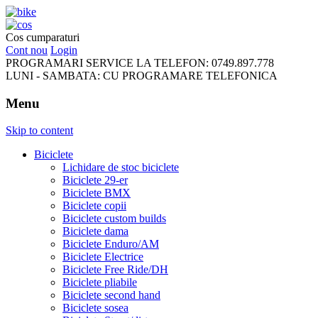
FreeRideBikes
Cos cumparaturi
Cont nou
Login
PROGRAMARI SERVICE LA TELEFON:
0749.897.778
LUNI - SAMBATA:
CU PROGRAMARE TELEFONICA
Menu
Skip to content
Biciclete
Lichidare de stoc biciclete
Biciclete 29-er
Biciclete BMX
Biciclete copii
Biciclete custom builds
Biciclete dama
Biciclete Enduro/AM
Biciclete Electrice
Biciclete Free Ride/DH
Biciclete pliabile
Biciclete second hand
Biciclete sosea