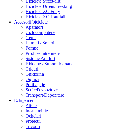
Biciclete Street/dirt
Biciclete Urban/Trekking
Biciclete XC Fully
Biciclete XC Hardtail
Accesorii biciclete
Aparatori
Ciclocomputere
Genti
Lumini / Sonerii
Pompe
Produse intretinere
Sisteme Antifurt
Bidoane / Suporti bidoane
Cricuri
Ghidolina
Oglinzi
Portbagaje
Scule/Dispozitive
Transport/Depozitare
Echipament
Altele
Incaltaminte
Ochelari
Protectii
Tricouri