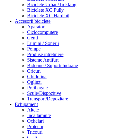
Biciclete Urban/Trekking
Biciclete XC Fully
Biciclete XC Hardtail
Accesorii biciclete
Aparatori
Ciclocomputere
Genti
Lumini / Sonerii
Pompe
Produse intretinere
Sisteme Antifurt
Bidoane / Suporti bidoane
Cricuri
Ghidolina
Oglinzi
Portbagaje
Scule/Dispozitive
Transport/Depozitare
Echipament
Altele
Incaltaminte
Ochelari
Protectii
Tricouri
Casti