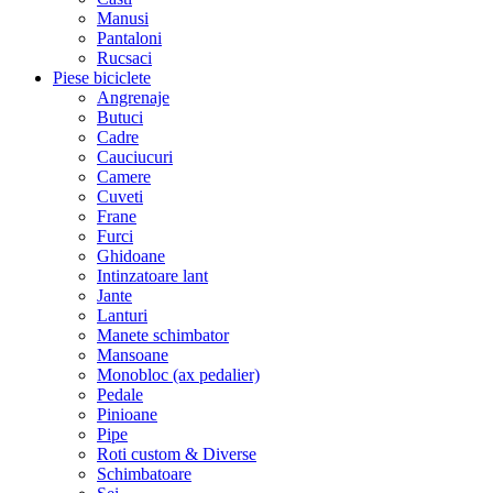
Manusi
Pantaloni
Rucsaci
Piese biciclete
Angrenaje
Butuci
Cadre
Cauciucuri
Camere
Cuveti
Frane
Furci
Ghidoane
Intinzatoare lant
Jante
Lanturi
Manete schimbator
Mansoane
Monobloc (ax pedalier)
Pedale
Pinioane
Pipe
Roti custom & Diverse
Schimbatoare