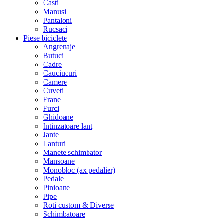
Casti
Manusi
Pantaloni
Rucsaci
Piese biciclete
Angrenaje
Butuci
Cadre
Cauciucuri
Camere
Cuveti
Frane
Furci
Ghidoane
Intinzatoare lant
Jante
Lanturi
Manete schimbator
Mansoane
Monobloc (ax pedalier)
Pedale
Pinioane
Pipe
Roti custom & Diverse
Schimbatoare