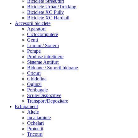
Biciclete Street/dirt
Biciclete Urban/Trekking
Biciclete XC Fully
Biciclete XC Hardtail
Accesorii biciclete
Aparatori
Ciclocomputere
Genti
Lumini / Sonerii
Pompe
Produse intretinere
Sisteme Antifurt
Bidoane / Suporti bidoane
Cricuri
Ghidolina
Oglinzi
Portbagaje
Scule/Dispozitive
Transport/Depozitare
Echipament
Altele
Incaltaminte
Ochelari
Protectii
Tricouri