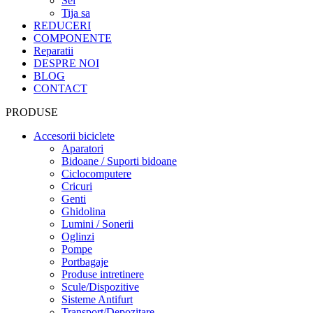
Sei
Tija sa
REDUCERI
COMPONENTE
Reparatii
DESPRE NOI
BLOG
CONTACT
PRODUSE
Accesorii biciclete
Aparatori
Bidoane / Suporti bidoane
Ciclocomputere
Cricuri
Genti
Ghidolina
Lumini / Sonerii
Oglinzi
Pompe
Portbagaje
Produse intretinere
Scule/Dispozitive
Sisteme Antifurt
Transport/Depozitare