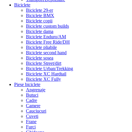
Biciclete
Biciclete 29-er
Biciclete BMX
Biciclete copii
Biciclete custom builds
Biciclete dama
Biciclete Enduro/AM
Biciclete Free Ride/DH
Biciclete pliabile
Biciclete second hand
Biciclete sosea
Biciclete Street/dirt
Biciclete Urban/Trekking
Biciclete XC Hardtail
Biciclete XC Fully
Piese biciclete
Angrenaje
Butuci
Cadre
Camere
Cauciucuri
Cuveti
Frane
Furci