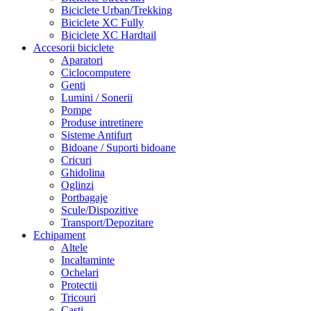
Biciclete Urban/Trekking
Biciclete XC Fully
Biciclete XC Hardtail
Accesorii biciclete
Aparatori
Ciclocomputere
Genti
Lumini / Sonerii
Pompe
Produse intretinere
Sisteme Antifurt
Bidoane / Suporti bidoane
Cricuri
Ghidolina
Oglinzi
Portbagaje
Scule/Dispozitive
Transport/Depozitare
Echipament
Altele
Incaltaminte
Ochelari
Protectii
Tricouri
Casti