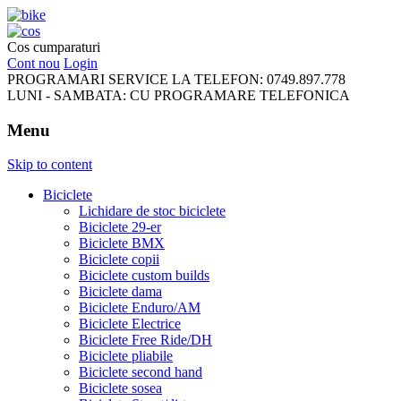
FreeRideBikes
Cos cumparaturi
Cont nou
Login
PROGRAMARI SERVICE LA TELEFON:
0749.897.778
LUNI - SAMBATA:
CU PROGRAMARE TELEFONICA
Menu
Skip to content
Biciclete
Lichidare de stoc biciclete
Biciclete 29-er
Biciclete BMX
Biciclete copii
Biciclete custom builds
Biciclete dama
Biciclete Enduro/AM
Biciclete Electrice
Biciclete Free Ride/DH
Biciclete pliabile
Biciclete second hand
Biciclete sosea