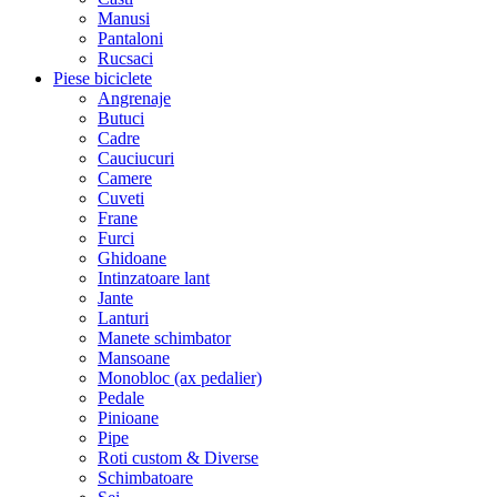
Manusi
Pantaloni
Rucsaci
Piese biciclete
Angrenaje
Butuci
Cadre
Cauciucuri
Camere
Cuveti
Frane
Furci
Ghidoane
Intinzatoare lant
Jante
Lanturi
Manete schimbator
Mansoane
Monobloc (ax pedalier)
Pedale
Pinioane
Pipe
Roti custom & Diverse
Schimbatoare