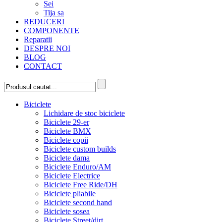
Sei
Tija sa
REDUCERI
COMPONENTE
Reparatii
DESPRE NOI
BLOG
CONTACT
Biciclete
Lichidare de stoc biciclete
Biciclete 29-er
Biciclete BMX
Biciclete copii
Biciclete custom builds
Biciclete dama
Biciclete Enduro/AM
Biciclete Electrice
Biciclete Free Ride/DH
Biciclete pliabile
Biciclete second hand
Biciclete sosea
Biciclete Street/dirt