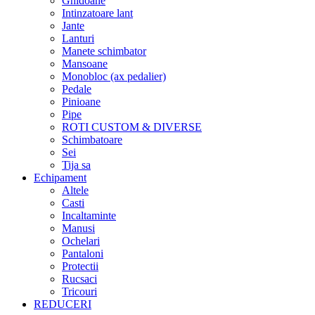
Ghidoane
Intinzatoare lant
Jante
Lanturi
Manete schimbator
Mansoane
Monobloc (ax pedalier)
Pedale
Pinioane
Pipe
ROTI CUSTOM & DIVERSE
Schimbatoare
Sei
Tija sa
Echipament
Altele
Casti
Incaltaminte
Manusi
Ochelari
Pantaloni
Protectii
Rucsaci
Tricouri
REDUCERI