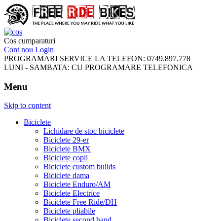
FreeRideBikes
Cos cumparaturi
Cont nou
Login
PROGRAMARI SERVICE LA TELEFON:
0749.897.778
LUNI - SAMBATA:
CU PROGRAMARE TELEFONICA
Menu
Skip to content
Biciclete
Lichidare de stoc biciclete
Biciclete 29-er
Biciclete BMX
Biciclete copii
Biciclete custom builds
Biciclete dama
Biciclete Enduro/AM
Biciclete Electrice
Biciclete Free Ride/DH
Biciclete pliabile
Biciclete second hand