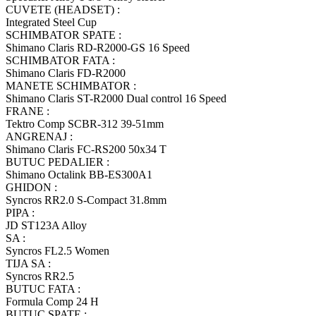
CUVETE (HEADSET) :
Integrated Steel Cup
SCHIMBATOR SPATE :
Shimano Claris RD-R2000-GS 16 Speed
SCHIMBATOR FATA :
Shimano Claris FD-R2000
MANETE SCHIMBATOR :
Shimano Claris ST-R2000 Dual control 16 Speed
FRANE :
Tektro Comp SCBR-312 39-51mm
ANGRENAJ :
Shimano Claris FC-RS200 50x34 T
BUTUC PEDALIER :
Shimano Octalink BB-ES300A1
GHIDON :
Syncros RR2.0 S-Compact 31.8mm
PIPA :
JD ST123A Alloy
SA :
Syncros FL2.5 Women
TIJA SA :
Syncros RR2.5
BUTUC FATA :
Formula Comp 24 H
BUTUC SPATE :