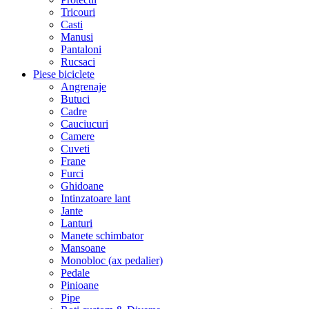
Tricouri
Casti
Manusi
Pantaloni
Rucsaci
Piese biciclete
Angrenaje
Butuci
Cadre
Cauciucuri
Camere
Cuveti
Frane
Furci
Ghidoane
Intinzatoare lant
Jante
Lanturi
Manete schimbator
Mansoane
Monobloc (ax pedalier)
Pedale
Pinioane
Pipe