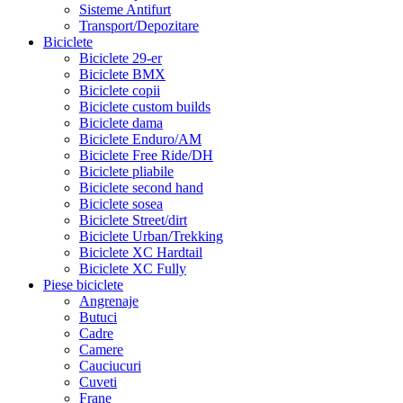
Sisteme Antifurt
Transport/Depozitare
Biciclete
Biciclete 29-er
Biciclete BMX
Biciclete copii
Biciclete custom builds
Biciclete dama
Biciclete Enduro/AM
Biciclete Free Ride/DH
Biciclete pliabile
Biciclete second hand
Biciclete sosea
Biciclete Street/dirt
Biciclete Urban/Trekking
Biciclete XC Hardtail
Biciclete XC Fully
Piese biciclete
Angrenaje
Butuci
Cadre
Camere
Cauciucuri
Cuveti
Frane