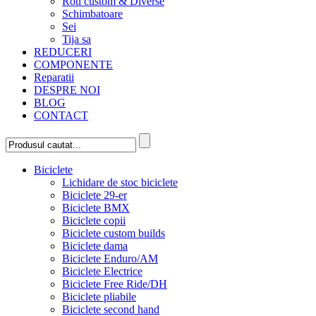
Roti custom & Diverse
Schimbatoare
Sei
Tija sa
REDUCERI
COMPONENTE
Reparatii
DESPRE NOI
BLOG
CONTACT
Biciclete
Lichidare de stoc biciclete
Biciclete 29-er
Biciclete BMX
Biciclete copii
Biciclete custom builds
Biciclete dama
Biciclete Enduro/AM
Biciclete Electrice
Biciclete Free Ride/DH
Biciclete pliabile
Biciclete second hand