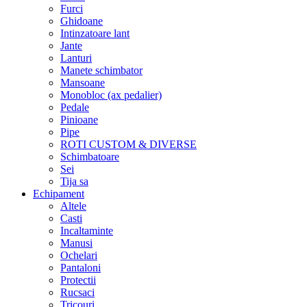
Furci
Ghidoane
Intinzatoare lant
Jante
Lanturi
Manete schimbator
Mansoane
Monobloc (ax pedalier)
Pedale
Pinioane
Pipe
ROTI CUSTOM & DIVERSE
Schimbatoare
Sei
Tija sa
Echipament
Altele
Casti
Incaltaminte
Manusi
Ochelari
Pantaloni
Protectii
Rucsaci
Tricouri