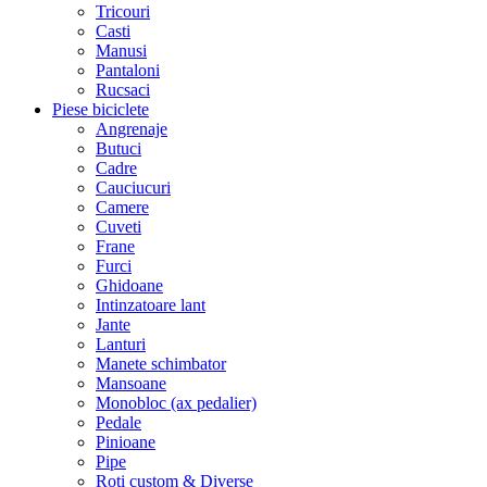
Tricouri
Casti
Manusi
Pantaloni
Rucsaci
Piese biciclete
Angrenaje
Butuci
Cadre
Cauciucuri
Camere
Cuveti
Frane
Furci
Ghidoane
Intinzatoare lant
Jante
Lanturi
Manete schimbator
Mansoane
Monobloc (ax pedalier)
Pedale
Pinioane
Pipe
Roti custom & Diverse