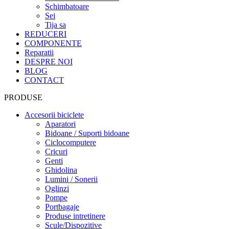
Schimbatoare
Sei
Tija sa
REDUCERI
COMPONENTE
Reparatii
DESPRE NOI
BLOG
CONTACT
PRODUSE
Accesorii biciclete
Aparatori
Bidoane / Suporti bidoane
Ciclocomputere
Cricuri
Genti
Ghidolina
Lumini / Sonerii
Oglinzi
Pompe
Portbagaje
Produse intretinere
Scule/Dispozitive