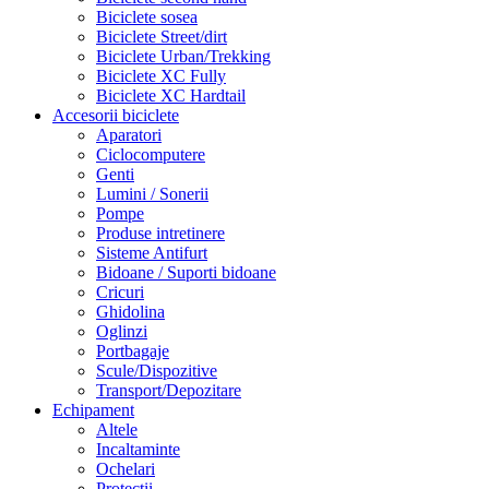
Biciclete sosea
Biciclete Street/dirt
Biciclete Urban/Trekking
Biciclete XC Fully
Biciclete XC Hardtail
Accesorii biciclete
Aparatori
Ciclocomputere
Genti
Lumini / Sonerii
Pompe
Produse intretinere
Sisteme Antifurt
Bidoane / Suporti bidoane
Cricuri
Ghidolina
Oglinzi
Portbagaje
Scule/Dispozitive
Transport/Depozitare
Echipament
Altele
Incaltaminte
Ochelari
Protectii