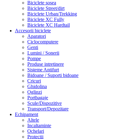
Biciclete sosea
Biciclete Street/dirt
Biciclete Urban/Trekking
Biciclete XC Fully
Biciclete XC Hardtail
Accesorii biciclete
Aparatori
Ciclocomputere
Genti
Lumini / Sonerii
Pompe
Produse intretinere
Sisteme Antifurt
Bidoane / Suporti bidoane
Cricuri
Ghidolina
Oglinzi
Portbagaje
Scule/Dispozitive
Transport/Depozitare
Echipament
Altele
Incaltaminte
Ochelari
Protectii