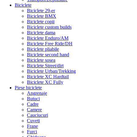
Biciclete
Biciclete 29-er
Biciclete BMX
Biciclete copii
Biciclete custom builds
Biciclete dama
Biciclete Enduro/AM
Biciclete Free Ride/DH
Biciclete pliabile
Biciclete second hand
Biciclete sosea
Biciclete Street/dirt
Biciclete Urban/Trekking
Biciclete XC Hardtail
Biciclete XC Fully
Piese biciclete
Angrenaje
Butuci
Cadre
Camere
Cauciucuri
Cuveti
Frane
Furci