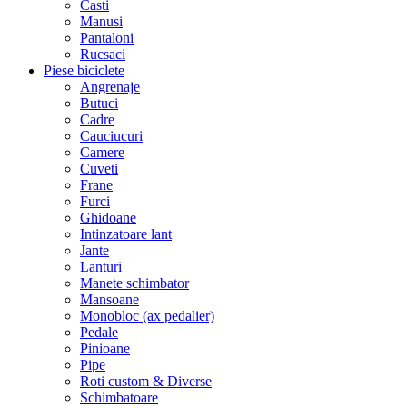
Casti
Manusi
Pantaloni
Rucsaci
Piese biciclete
Angrenaje
Butuci
Cadre
Cauciucuri
Camere
Cuveti
Frane
Furci
Ghidoane
Intinzatoare lant
Jante
Lanturi
Manete schimbator
Mansoane
Monobloc (ax pedalier)
Pedale
Pinioane
Pipe
Roti custom & Diverse
Schimbatoare