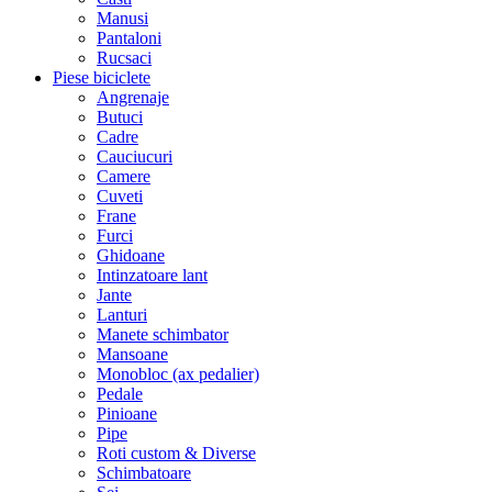
Manusi
Pantaloni
Rucsaci
Piese biciclete
Angrenaje
Butuci
Cadre
Cauciucuri
Camere
Cuveti
Frane
Furci
Ghidoane
Intinzatoare lant
Jante
Lanturi
Manete schimbator
Mansoane
Monobloc (ax pedalier)
Pedale
Pinioane
Pipe
Roti custom & Diverse
Schimbatoare