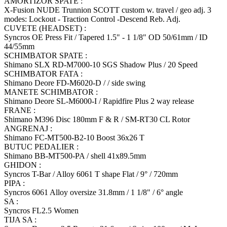
AMORTIZOR SPATE :
X-Fusion NUDE Trunnion SCOTT custom w. travel / geo adj. 3
modes: Lockout - Traction Control -Descend Reb. Adj.
CUVETE (HEADSET) :
Syncros OE Press Fit / Tapered 1.5" - 1 1/8" OD 50/61mm / ID
44/55mm
SCHIMBATOR SPATE :
Shimano SLX RD-M7000-10 SGS Shadow Plus / 20 Speed
SCHIMBATOR FATA :
Shimano Deore FD-M6020-D / / side swing
MANETE SCHIMBATOR :
Shimano Deore SL-M6000-I / Rapidfire Plus 2 way release
FRANE :
Shimano M396 Disc 180mm F & R / SM-RT30 CL Rotor
ANGRENAJ :
Shimano FC-MT500-B2-10 Boost 36x26 T
BUTUC PEDALIER :
Shimano BB-MT500-PA / shell 41x89.5mm
GHIDON :
Syncros T-Bar / Alloy 6061 T shape Flat / 9° / 720mm
PIPA :
Syncros 6061 Alloy oversize 31.8mm / 1 1/8" / 6° angle
SA :
Syncros FL2.5 Women
TIJA SA :