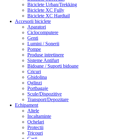
Biciclete Urban/Trekking
Biciclete XC Fully
Biciclete XC Hardtail
Accesorii biciclete
Aparatori
Ciclocomputere
Genti
Lumini / Sonerii
Pompe
Produse intretinere
Sisteme Antifurt
Bidoane / Suporti bidoane
Cricuri
Ghidolina
Oglinzi
Portbagaje
Scule/Dispozitive
Transport/Depozitare
Echipament
Altele
Incaltaminte
Ochelari
Protectii
Tricouri
Casti