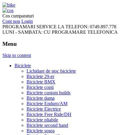
FreeRideBikes
Cos cumparaturi
Cont nou
Login
PROGRAMARI SERVICE LA TELEFON:
0749.897.778
LUNI - SAMBATA:
CU PROGRAMARE TELEFONICA
Menu
Skip to content
Biciclete
Lichidare de stoc biciclete
Biciclete 29-er
Biciclete BMX
Biciclete copii
Biciclete custom builds
Biciclete dama
Biciclete Enduro/AM
Biciclete Electrice
Biciclete Free Ride/DH
Biciclete pliabile
Biciclete second hand
Biciclete sosea