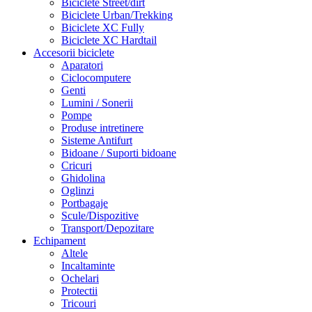
Biciclete Street/dirt
Biciclete Urban/Trekking
Biciclete XC Fully
Biciclete XC Hardtail
Accesorii biciclete
Aparatori
Ciclocomputere
Genti
Lumini / Sonerii
Pompe
Produse intretinere
Sisteme Antifurt
Bidoane / Suporti bidoane
Cricuri
Ghidolina
Oglinzi
Portbagaje
Scule/Dispozitive
Transport/Depozitare
Echipament
Altele
Incaltaminte
Ochelari
Protectii
Tricouri