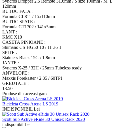
Syncros Dropper 2.5 Remote 31.6mm / S size 100mm / M, L
120mm
BUTUC FATA :
Formula CL811 / 15x110mm
BUTUC SPATE :
Formula CT1702 / 141x5mm
LANT :
KMC X10
CASETA PINIOANE :
Shimano CS-HG50-10 / 11-36 T
SPITE :
Stainless Black 15G / 1.8mm
JANTE :
Syncros X-25 / 32H / 25mm Tubeless ready
ANVELOPE :
Maxxis Forekaster / 2.35 / 60TPI
GREUTATE :
13.50
Produse din aceeasi gama
Bicicleta Cross Arena LS 2019
INDISPONIBIL Lei
Scott Sub Active eRide 30 Unisex Rack 2020
indisponibil Lei