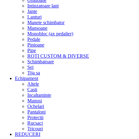
Ghidoane
Intinzatoare lant
Jante
Lanturi
Manete schimbator
Mansoane
Monobloc (ax pedalier)
Pedale
Pinioane
Pipe
ROTI CUSTOM & DIVERSE
Schimbatoare
Sei
Tija sa
Echipament
Altele
Casti
Incaltaminte
Manusi
Ochelari
Pantaloni
Protectii
Rucsaci
Tricouri
REDUCERI