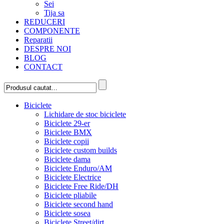
Sei
Tija sa
REDUCERI
COMPONENTE
Reparatii
DESPRE NOI
BLOG
CONTACT
Biciclete
Lichidare de stoc biciclete
Biciclete 29-er
Biciclete BMX
Biciclete copii
Biciclete custom builds
Biciclete dama
Biciclete Enduro/AM
Biciclete Electrice
Biciclete Free Ride/DH
Biciclete pliabile
Biciclete second hand
Biciclete sosea
Biciclete Street/dirt