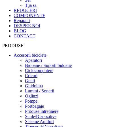
Sei
Tija sa
REDUCERI
COMPONENTE
Reparatii
DESPRE NOI
BLOG
CONTACT
PRODUSE
Accesorii biciclete
Aparatori
Bidoane / Suporti bidoane
Ciclocomputere
Cricuri
Genti
Ghidolina
Lumini / Sonerii
Oglinzi
Pompe
Portbagaje
Produse intretinere
Scule/Dispozitive
Sisteme Antifurt
Transport/Depozitare