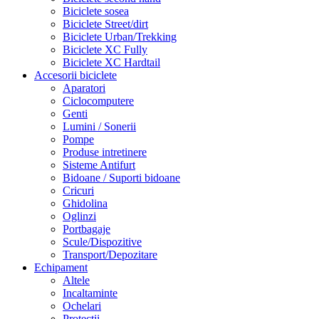
Biciclete sosea
Biciclete Street/dirt
Biciclete Urban/Trekking
Biciclete XC Fully
Biciclete XC Hardtail
Accesorii biciclete
Aparatori
Ciclocomputere
Genti
Lumini / Sonerii
Pompe
Produse intretinere
Sisteme Antifurt
Bidoane / Suporti bidoane
Cricuri
Ghidolina
Oglinzi
Portbagaje
Scule/Dispozitive
Transport/Depozitare
Echipament
Altele
Incaltaminte
Ochelari
Protectii