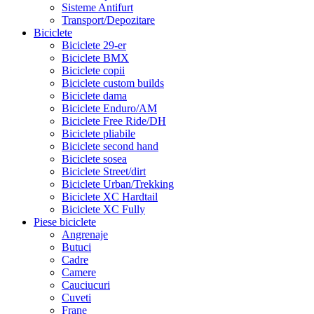
Sisteme Antifurt
Transport/Depozitare
Biciclete
Biciclete 29-er
Biciclete BMX
Biciclete copii
Biciclete custom builds
Biciclete dama
Biciclete Enduro/AM
Biciclete Free Ride/DH
Biciclete pliabile
Biciclete second hand
Biciclete sosea
Biciclete Street/dirt
Biciclete Urban/Trekking
Biciclete XC Hardtail
Biciclete XC Fully
Piese biciclete
Angrenaje
Butuci
Cadre
Camere
Cauciucuri
Cuveti
Frane