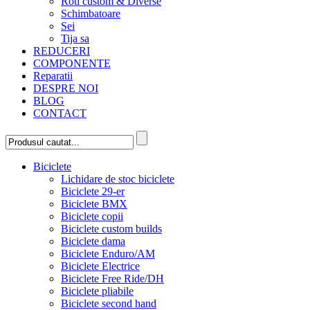
Roti custom & Diverse
Schimbatoare
Sei
Tija sa
REDUCERI
COMPONENTE
Reparatii
DESPRE NOI
BLOG
CONTACT
Biciclete
Lichidare de stoc biciclete
Biciclete 29-er
Biciclete BMX
Biciclete copii
Biciclete custom builds
Biciclete dama
Biciclete Enduro/AM
Biciclete Electrice
Biciclete Free Ride/DH
Biciclete pliabile
Biciclete second hand