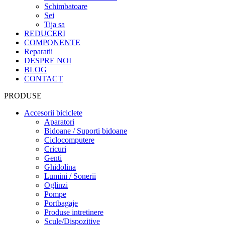
Schimbatoare
Sei
Tija sa
REDUCERI
COMPONENTE
Reparatii
DESPRE NOI
BLOG
CONTACT
PRODUSE
Accesorii biciclete
Aparatori
Bidoane / Suporti bidoane
Ciclocomputere
Cricuri
Genti
Ghidolina
Lumini / Sonerii
Oglinzi
Pompe
Portbagaje
Produse intretinere
Scule/Dispozitive