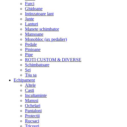
Furci
Ghidoane
Intinzatoare lant
Jante
Lanturi
Manete schimbator
Mansoane
Monobloc (ax pedalier)
Pedale
Pinioane
Pipe
ROTI CUSTOM & DIVERSE
Schimbatoare
Sei
Tija sa
Echipament
Altele
Casti
Incaltaminte
Manusi
Ochelari
Pantaloni
Protectii
Rucsaci
Tricouri