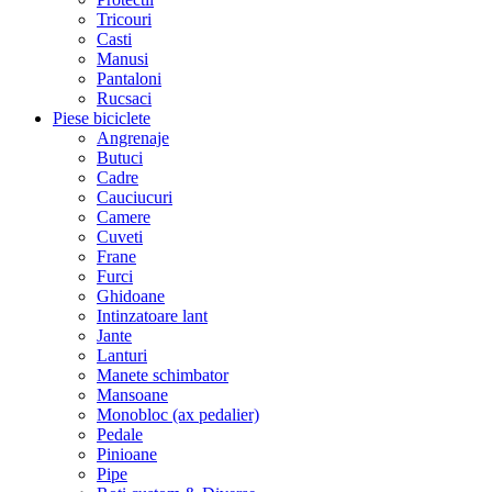
Tricouri
Casti
Manusi
Pantaloni
Rucsaci
Piese biciclete
Angrenaje
Butuci
Cadre
Cauciucuri
Camere
Cuveti
Frane
Furci
Ghidoane
Intinzatoare lant
Jante
Lanturi
Manete schimbator
Mansoane
Monobloc (ax pedalier)
Pedale
Pinioane
Pipe