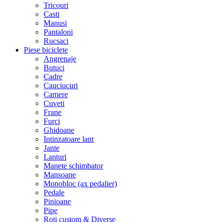
Tricouri
Casti
Manusi
Pantaloni
Rucsaci
Piese biciclete
Angrenaje
Butuci
Cadre
Cauciucuri
Camere
Cuveti
Frane
Furci
Ghidoane
Intinzatoare lant
Jante
Lanturi
Manete schimbator
Mansoane
Monobloc (ax pedalier)
Pedale
Pinioane
Pipe
Roti custom & Diverse