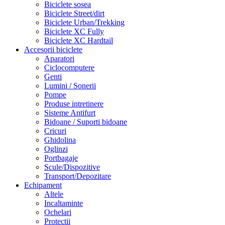
Biciclete sosea
Biciclete Street/dirt
Biciclete Urban/Trekking
Biciclete XC Fully
Biciclete XC Hardtail
Accesorii biciclete
Aparatori
Ciclocomputere
Genti
Lumini / Sonerii
Pompe
Produse intretinere
Sisteme Antifurt
Bidoane / Suporti bidoane
Cricuri
Ghidolina
Oglinzi
Portbagaje
Scule/Dispozitive
Transport/Depozitare
Echipament
Altele
Incaltaminte
Ochelari
Protectii