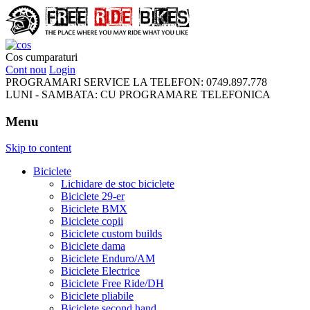
FreeRideBikes
Cos cumparaturi
Cont nou
Login
PROGRAMARI SERVICE LA TELEFON:
0749.897.778
LUNI - SAMBATA:
CU PROGRAMARE TELEFONICA
Menu
Skip to content
Biciclete
Lichidare de stoc biciclete
Biciclete 29-er
Biciclete BMX
Biciclete copii
Biciclete custom builds
Biciclete dama
Biciclete Enduro/AM
Biciclete Electrice
Biciclete Free Ride/DH
Biciclete pliabile
Biciclete second hand