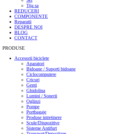
Sei
Tija sa
REDUCERI
COMPONENTE
Reparatii
DESPRE NOI
BLOG
CONTACT
PRODUSE
Accesorii biciclete
Aparatori
Bidoane / Suporti bidoane
Ciclocomputere
Cricuri
Genti
Ghidolina
Lumini / Sonerii
Oglinzi
Pompe
Portbagaje
Produse intretinere
Scule/Dispozitive
Sisteme Antifurt
Transport/Depozitare