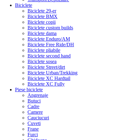
Biciclete
Biciclete 29-er
Biciclete BMX
Biciclete copii
Biciclete custom builds
Biciclete dama
Biciclete Enduro/AM
Biciclete Free Ride/DH
Biciclete pliabile
Biciclete second hand
Biciclete sosea
Biciclete Street/dirt
Biciclete Urban/Trekking
Biciclete XC Hardtail
Biciclete XC Fully
Piese biciclete
Angrenaje
Butuci
Cadre
Camere
Cauciucuri
Cuveti
Frane
Furci