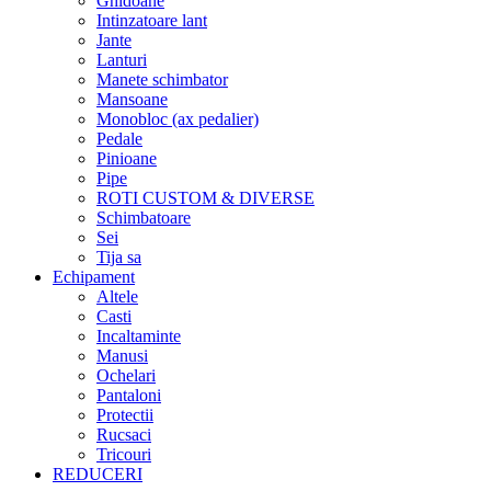
Ghidoane
Intinzatoare lant
Jante
Lanturi
Manete schimbator
Mansoane
Monobloc (ax pedalier)
Pedale
Pinioane
Pipe
ROTI CUSTOM & DIVERSE
Schimbatoare
Sei
Tija sa
Echipament
Altele
Casti
Incaltaminte
Manusi
Ochelari
Pantaloni
Protectii
Rucsaci
Tricouri
REDUCERI