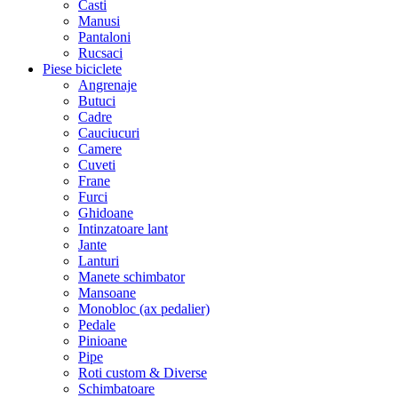
Casti
Manusi
Pantaloni
Rucsaci
Piese biciclete
Angrenaje
Butuci
Cadre
Cauciucuri
Camere
Cuveti
Frane
Furci
Ghidoane
Intinzatoare lant
Jante
Lanturi
Manete schimbator
Mansoane
Monobloc (ax pedalier)
Pedale
Pinioane
Pipe
Roti custom & Diverse
Schimbatoare