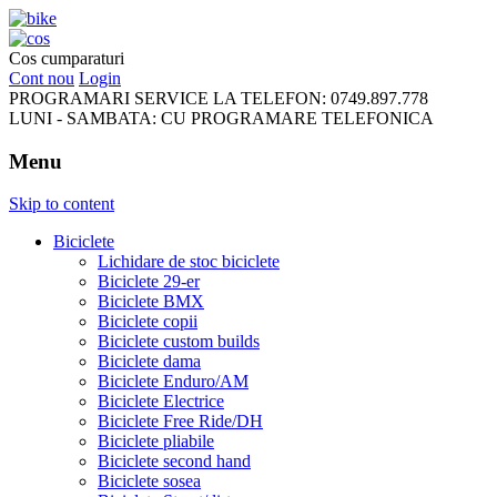
FreeRideBikes
Cos cumparaturi
Cont nou
Login
PROGRAMARI SERVICE LA TELEFON:
0749.897.778
LUNI - SAMBATA:
CU PROGRAMARE TELEFONICA
Menu
Skip to content
Biciclete
Lichidare de stoc biciclete
Biciclete 29-er
Biciclete BMX
Biciclete copii
Biciclete custom builds
Biciclete dama
Biciclete Enduro/AM
Biciclete Electrice
Biciclete Free Ride/DH
Biciclete pliabile
Biciclete second hand
Biciclete sosea