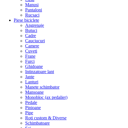
Manusi
Pantaloni
Rucsaci
Piese biciclete
Angrenaje
Butuci
Cadre
Cauciucuri
Camere
Cuveti
Frane
Furci
Ghidoane
Intinzatoare lant
Jante
Lanturi
Manete schimbator
Mansoane
Monobloc (ax pedalier)
Pedale
Pinioane
Pipe
Roti custom & Diverse
Schimbatoare