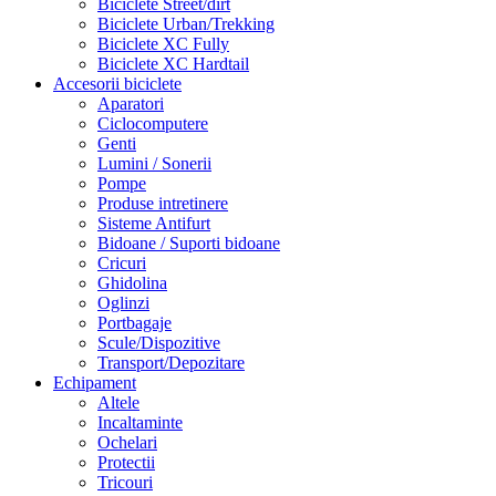
Biciclete Street/dirt
Biciclete Urban/Trekking
Biciclete XC Fully
Biciclete XC Hardtail
Accesorii biciclete
Aparatori
Ciclocomputere
Genti
Lumini / Sonerii
Pompe
Produse intretinere
Sisteme Antifurt
Bidoane / Suporti bidoane
Cricuri
Ghidolina
Oglinzi
Portbagaje
Scule/Dispozitive
Transport/Depozitare
Echipament
Altele
Incaltaminte
Ochelari
Protectii
Tricouri