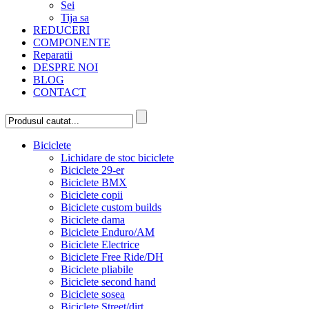
Sei
Tija sa
REDUCERI
COMPONENTE
Reparatii
DESPRE NOI
BLOG
CONTACT
Biciclete
Lichidare de stoc biciclete
Biciclete 29-er
Biciclete BMX
Biciclete copii
Biciclete custom builds
Biciclete dama
Biciclete Enduro/AM
Biciclete Electrice
Biciclete Free Ride/DH
Biciclete pliabile
Biciclete second hand
Biciclete sosea
Biciclete Street/dirt