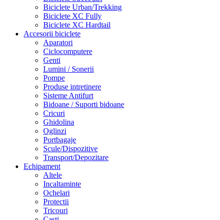
Biciclete Urban/Trekking
Biciclete XC Fully
Biciclete XC Hardtail
Accesorii biciclete
Aparatori
Ciclocomputere
Genti
Lumini / Sonerii
Pompe
Produse intretinere
Sisteme Antifurt
Bidoane / Suporti bidoane
Cricuri
Ghidolina
Oglinzi
Portbagaje
Scule/Dispozitive
Transport/Depozitare
Echipament
Altele
Incaltaminte
Ochelari
Protectii
Tricouri
Casti