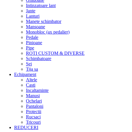
Ghidoane
Intinzatoare lant
Jante
Lanturi
Manete schimbator
Mansoane
Monobloc (ax pedalier)
Pedale
Pinioane
Pipe
ROTI CUSTOM & DIVERSE
Schimbatoare
Sei
Tija sa
Echipament
Altele
Casti
Incaltaminte
Manusi
Ochelari
Pantaloni
Protectii
Rucsaci
Tricouri
REDUCERI