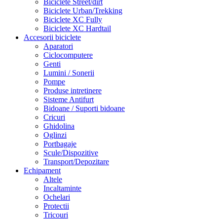
Biciclete Street/dirt
Biciclete Urban/Trekking
Biciclete XC Fully
Biciclete XC Hardtail
Accesorii biciclete
Aparatori
Ciclocomputere
Genti
Lumini / Sonerii
Pompe
Produse intretinere
Sisteme Antifurt
Bidoane / Suporti bidoane
Cricuri
Ghidolina
Oglinzi
Portbagaje
Scule/Dispozitive
Transport/Depozitare
Echipament
Altele
Incaltaminte
Ochelari
Protectii
Tricouri