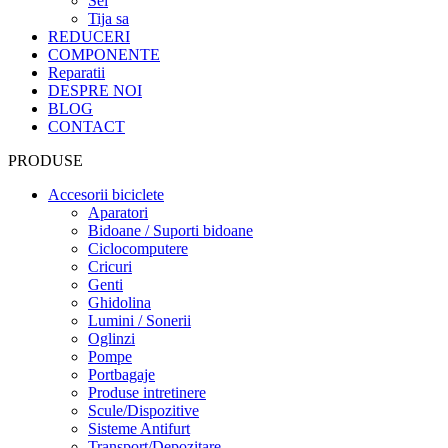
Sei
Tija sa
REDUCERI
COMPONENTE
Reparatii
DESPRE NOI
BLOG
CONTACT
PRODUSE
Accesorii biciclete
Aparatori
Bidoane / Suporti bidoane
Ciclocomputere
Cricuri
Genti
Ghidolina
Lumini / Sonerii
Oglinzi
Pompe
Portbagaje
Produse intretinere
Scule/Dispozitive
Sisteme Antifurt
Transport/Depozitare