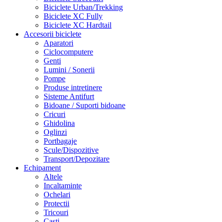
Biciclete Urban/Trekking
Biciclete XC Fully
Biciclete XC Hardtail
Accesorii biciclete
Aparatori
Ciclocomputere
Genti
Lumini / Sonerii
Pompe
Produse intretinere
Sisteme Antifurt
Bidoane / Suporti bidoane
Cricuri
Ghidolina
Oglinzi
Portbagaje
Scule/Dispozitive
Transport/Depozitare
Echipament
Altele
Incaltaminte
Ochelari
Protectii
Tricouri
Casti