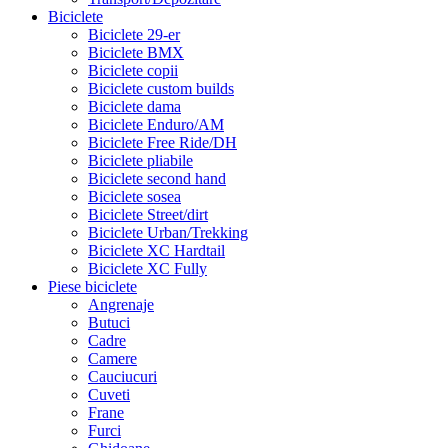
Biciclete
Biciclete 29-er
Biciclete BMX
Biciclete copii
Biciclete custom builds
Biciclete dama
Biciclete Enduro/AM
Biciclete Free Ride/DH
Biciclete pliabile
Biciclete second hand
Biciclete sosea
Biciclete Street/dirt
Biciclete Urban/Trekking
Biciclete XC Hardtail
Biciclete XC Fully
Piese biciclete
Angrenaje
Butuci
Cadre
Camere
Cauciucuri
Cuveti
Frane
Furci