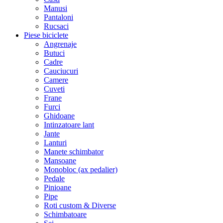
Manusi
Pantaloni
Rucsaci
Piese biciclete
Angrenaje
Butuci
Cadre
Cauciucuri
Camere
Cuveti
Frane
Furci
Ghidoane
Intinzatoare lant
Jante
Lanturi
Manete schimbator
Mansoane
Monobloc (ax pedalier)
Pedale
Pinioane
Pipe
Roti custom & Diverse
Schimbatoare