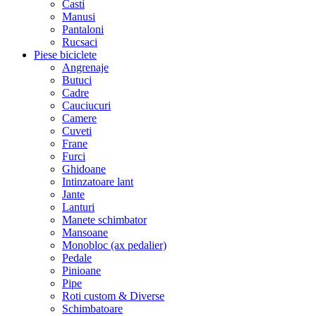
Casti
Manusi
Pantaloni
Rucsaci
Piese biciclete
Angrenaje
Butuci
Cadre
Cauciucuri
Camere
Cuveti
Frane
Furci
Ghidoane
Intinzatoare lant
Jante
Lanturi
Manete schimbator
Mansoane
Monobloc (ax pedalier)
Pedale
Pinioane
Pipe
Roti custom & Diverse
Schimbatoare