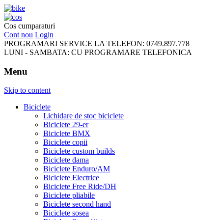
FreeRideBikes
Cos cumparaturi
Cont nou
Login
PROGRAMARI SERVICE LA TELEFON:
0749.897.778
LUNI - SAMBATA:
CU PROGRAMARE TELEFONICA
Menu
Skip to content
Biciclete
Lichidare de stoc biciclete
Biciclete 29-er
Biciclete BMX
Biciclete copii
Biciclete custom builds
Biciclete dama
Biciclete Enduro/AM
Biciclete Electrice
Biciclete Free Ride/DH
Biciclete pliabile
Biciclete second hand
Biciclete sosea