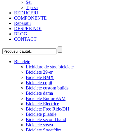
Sei
Tija sa
REDUCERI
COMPONENTE
Reparatii
DESPRE NOI
BLOG
CONTACT
Biciclete
Lichidare de stoc biciclete
Biciclete 29-er
Biciclete BMX
Biciclete copii
Biciclete custom builds
Biciclete dama
Biciclete Enduro/AM
Biciclete Electrice
Biciclete Free Ride/DH
Biciclete pliabile
Biciclete second hand
Biciclete sosea
Biciclete Street/dirt