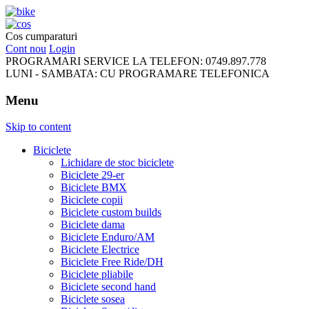
FreeRideBikes
Cos cumparaturi
Cont nou
Login
PROGRAMARI SERVICE LA TELEFON:
0749.897.778
LUNI - SAMBATA:
CU PROGRAMARE TELEFONICA
Menu
Skip to content
Biciclete
Lichidare de stoc biciclete
Biciclete 29-er
Biciclete BMX
Biciclete copii
Biciclete custom builds
Biciclete dama
Biciclete Enduro/AM
Biciclete Electrice
Biciclete Free Ride/DH
Biciclete pliabile
Biciclete second hand
Biciclete sosea