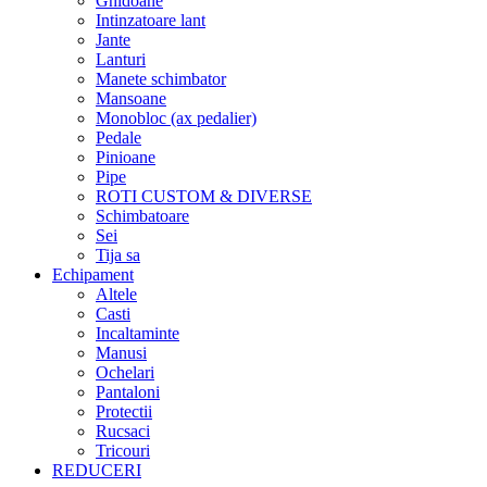
Ghidoane
Intinzatoare lant
Jante
Lanturi
Manete schimbator
Mansoane
Monobloc (ax pedalier)
Pedale
Pinioane
Pipe
ROTI CUSTOM & DIVERSE
Schimbatoare
Sei
Tija sa
Echipament
Altele
Casti
Incaltaminte
Manusi
Ochelari
Pantaloni
Protectii
Rucsaci
Tricouri
REDUCERI