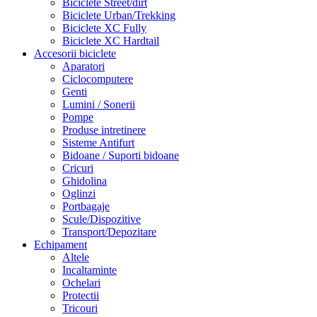
Biciclete Street/dirt
Biciclete Urban/Trekking
Biciclete XC Fully
Biciclete XC Hardtail
Accesorii biciclete
Aparatori
Ciclocomputere
Genti
Lumini / Sonerii
Pompe
Produse intretinere
Sisteme Antifurt
Bidoane / Suporti bidoane
Cricuri
Ghidolina
Oglinzi
Portbagaje
Scule/Dispozitive
Transport/Depozitare
Echipament
Altele
Incaltaminte
Ochelari
Protectii
Tricouri