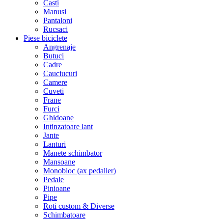
Casti
Manusi
Pantaloni
Rucsaci
Piese biciclete
Angrenaje
Butuci
Cadre
Cauciucuri
Camere
Cuveti
Frane
Furci
Ghidoane
Intinzatoare lant
Jante
Lanturi
Manete schimbator
Mansoane
Monobloc (ax pedalier)
Pedale
Pinioane
Pipe
Roti custom & Diverse
Schimbatoare