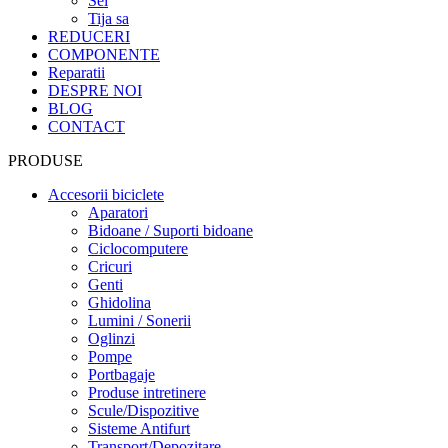
Sei
Tija sa
REDUCERI
COMPONENTE
Reparatii
DESPRE NOI
BLOG
CONTACT
PRODUSE
Accesorii biciclete
Aparatori
Bidoane / Suporti bidoane
Ciclocomputere
Cricuri
Genti
Ghidolina
Lumini / Sonerii
Oglinzi
Pompe
Portbagaje
Produse intretinere
Scule/Dispozitive
Sisteme Antifurt
Transport/Depozitare