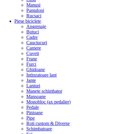
Manusi
Pantaloni
Rucsaci
Piese biciclete
Angrenaje
Butuci
Cadre
Cauciucuri
Camere
Cuveti
Frane
Furci
Ghidoane
Intinzatoare lant
Jante
Lanturi
Manete schimbator
Mansoane
Monobloc (ax pedalier)
Pedale
Pinioane
Pipe
Roti custom & Diverse
Schimbatoare