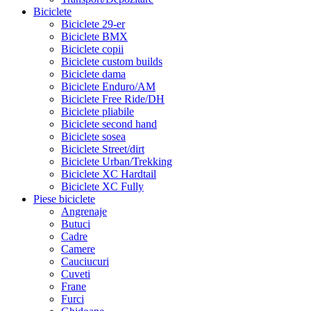
Biciclete
Biciclete 29-er
Biciclete BMX
Biciclete copii
Biciclete custom builds
Biciclete dama
Biciclete Enduro/AM
Biciclete Free Ride/DH
Biciclete pliabile
Biciclete second hand
Biciclete sosea
Biciclete Street/dirt
Biciclete Urban/Trekking
Biciclete XC Hardtail
Biciclete XC Fully
Piese biciclete
Angrenaje
Butuci
Cadre
Camere
Cauciucuri
Cuveti
Frane
Furci