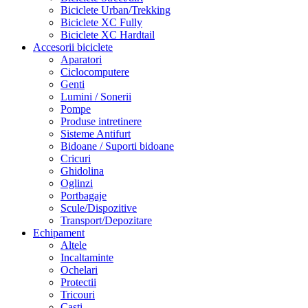
Biciclete Urban/Trekking
Biciclete XC Fully
Biciclete XC Hardtail
Accesorii biciclete
Aparatori
Ciclocomputere
Genti
Lumini / Sonerii
Pompe
Produse intretinere
Sisteme Antifurt
Bidoane / Suporti bidoane
Cricuri
Ghidolina
Oglinzi
Portbagaje
Scule/Dispozitive
Transport/Depozitare
Echipament
Altele
Incaltaminte
Ochelari
Protectii
Tricouri
Casti