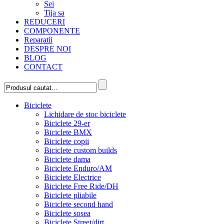
Sei
Tija sa
REDUCERI
COMPONENTE
Reparatii
DESPRE NOI
BLOG
CONTACT
Biciclete
Lichidare de stoc biciclete
Biciclete 29-er
Biciclete BMX
Biciclete copii
Biciclete custom builds
Biciclete dama
Biciclete Enduro/AM
Biciclete Electrice
Biciclete Free Ride/DH
Biciclete pliabile
Biciclete second hand
Biciclete sosea
Biciclete Street/dirt