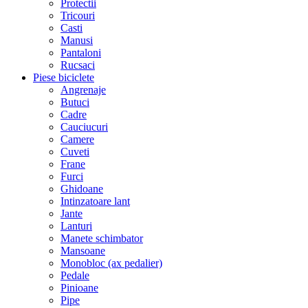
Protectii
Tricouri
Casti
Manusi
Pantaloni
Rucsaci
Piese biciclete
Angrenaje
Butuci
Cadre
Cauciucuri
Camere
Cuveti
Frane
Furci
Ghidoane
Intinzatoare lant
Jante
Lanturi
Manete schimbator
Mansoane
Monobloc (ax pedalier)
Pedale
Pinioane
Pipe