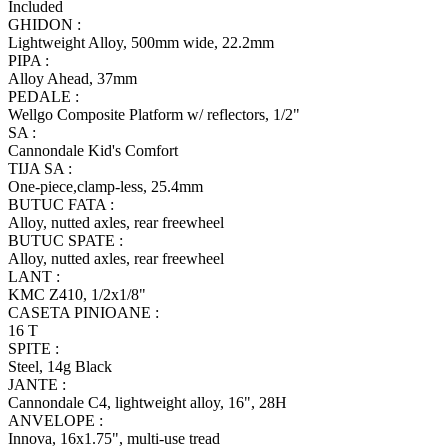
Included
GHIDON :
Lightweight Alloy, 500mm wide, 22.2mm
PIPA :
Alloy Ahead, 37mm
PEDALE :
Wellgo Composite Platform w/ reflectors, 1/2"
SA :
Cannondale Kid's Comfort
TIJA SA :
One-piece,clamp-less, 25.4mm
BUTUC FATA :
Alloy, nutted axles, rear freewheel
BUTUC SPATE :
Alloy, nutted axles, rear freewheel
LANT :
KMC Z410, 1/2x1/8"
CASETA PINIOANE :
16 T
SPITE :
Steel, 14g Black
JANTE :
Cannondale C4, lightweight alloy, 16", 28H
ANVELOPE :
Innova, 16x1.75", multi-use tread