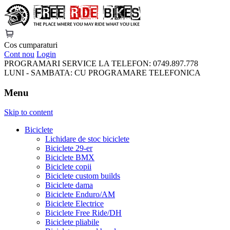
FreeRideBikes
Cos cumparaturi
Cont nou
Login
PROGRAMARI SERVICE LA TELEFON:
0749.897.778
LUNI - SAMBATA:
CU PROGRAMARE TELEFONICA
Menu
Skip to content
Biciclete
Lichidare de stoc biciclete
Biciclete 29-er
Biciclete BMX
Biciclete copii
Biciclete custom builds
Biciclete dama
Biciclete Enduro/AM
Biciclete Electrice
Biciclete Free Ride/DH
Biciclete pliabile