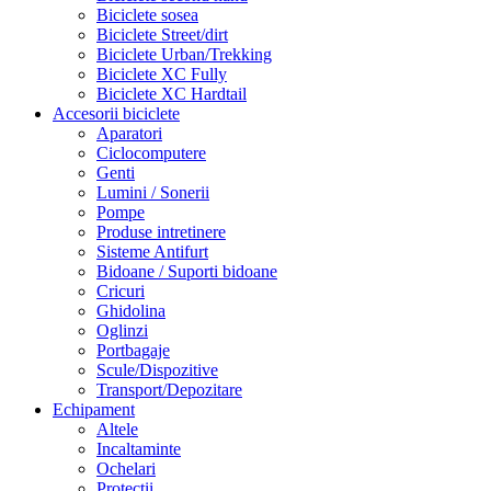
Biciclete sosea
Biciclete Street/dirt
Biciclete Urban/Trekking
Biciclete XC Fully
Biciclete XC Hardtail
Accesorii biciclete
Aparatori
Ciclocomputere
Genti
Lumini / Sonerii
Pompe
Produse intretinere
Sisteme Antifurt
Bidoane / Suporti bidoane
Cricuri
Ghidolina
Oglinzi
Portbagaje
Scule/Dispozitive
Transport/Depozitare
Echipament
Altele
Incaltaminte
Ochelari
Protectii