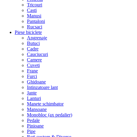
Tricouri
Casti
Manusi
Pantaloni
Rucsaci
Piese biciclete
Angrenaje
Butuci
Cadre
Cauciucuri
Camere
Cuveti
Frane
Furci
Ghidoane
Intinzatoare lant
Jante
Lanturi
Manete schimbator
Mansoane
Monobloc (ax pedalier)
Pedale
Pinioane
Pipe
Roti custom & Diverse