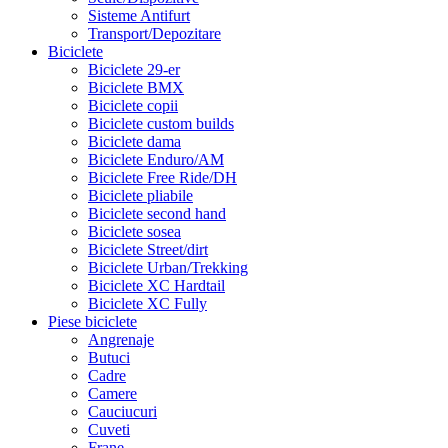
Sisteme Antifurt
Transport/Depozitare
Biciclete
Biciclete 29-er
Biciclete BMX
Biciclete copii
Biciclete custom builds
Biciclete dama
Biciclete Enduro/AM
Biciclete Free Ride/DH
Biciclete pliabile
Biciclete second hand
Biciclete sosea
Biciclete Street/dirt
Biciclete Urban/Trekking
Biciclete XC Hardtail
Biciclete XC Fully
Piese biciclete
Angrenaje
Butuci
Cadre
Camere
Cauciucuri
Cuveti
Frane