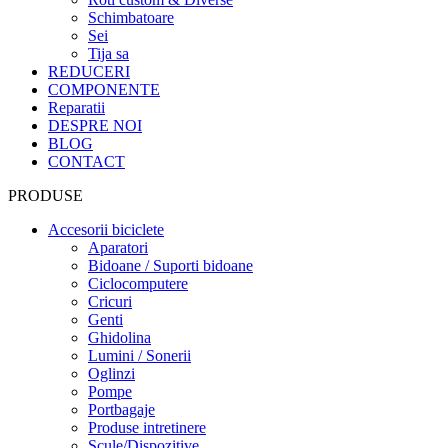
Schimbatoare
Sei
Tija sa
REDUCERI
COMPONENTE
Reparatii
DESPRE NOI
BLOG
CONTACT
PRODUSE
Accesorii biciclete
Aparatori
Bidoane / Suporti bidoane
Ciclocomputere
Cricuri
Genti
Ghidolina
Lumini / Sonerii
Oglinzi
Pompe
Portbagaje
Produse intretinere
Scule/Dispozitive