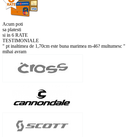
Acum poti
sa platesti
si in 6 RATE
TESTIMONIALE
" pt inaltimea de 1,70cm este buna marimea m-46? multumesc "
mihai avram