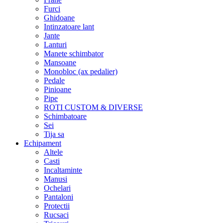
Furci
Ghidoane
Intinzatoare lant
Jante
Lanturi
Manete schimbator
Mansoane
Monobloc (ax pedalier)
Pedale
Pinioane
Pipe
ROTI CUSTOM & DIVERSE
Schimbatoare
Sei
Tija sa
Echipament
Altele
Casti
Incaltaminte
Manusi
Ochelari
Pantaloni
Protectii
Rucsaci