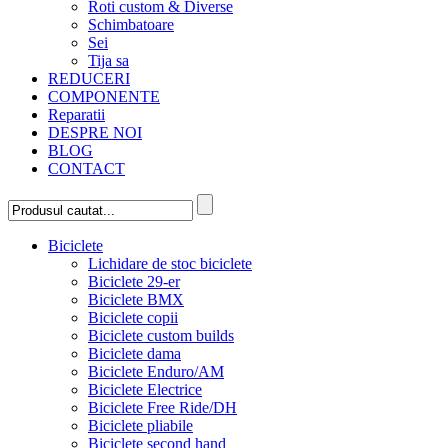
Roti custom & Diverse
Schimbatoare
Sei
Tija sa
REDUCERI
COMPONENTE
Reparatii
DESPRE NOI
BLOG
CONTACT
Biciclete
Lichidare de stoc biciclete
Biciclete 29-er
Biciclete BMX
Biciclete copii
Biciclete custom builds
Biciclete dama
Biciclete Enduro/AM
Biciclete Electrice
Biciclete Free Ride/DH
Biciclete pliabile
Biciclete second hand