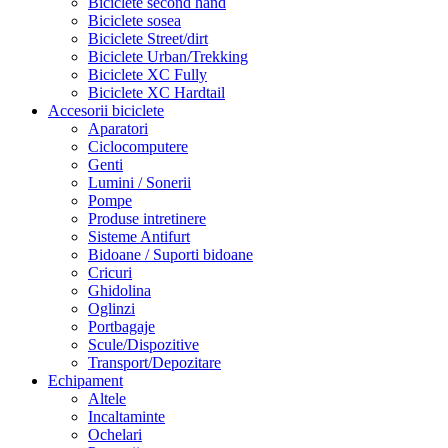
Biciclete second hand
Biciclete sosea
Biciclete Street/dirt
Biciclete Urban/Trekking
Biciclete XC Fully
Biciclete XC Hardtail
Accesorii biciclete
Aparatori
Ciclocomputere
Genti
Lumini / Sonerii
Pompe
Produse intretinere
Sisteme Antifurt
Bidoane / Suporti bidoane
Cricuri
Ghidolina
Oglinzi
Portbagaje
Scule/Dispozitive
Transport/Depozitare
Echipament
Altele
Incaltaminte
Ochelari