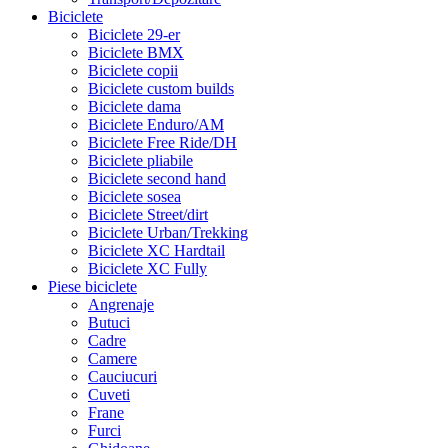
Biciclete
Biciclete 29-er
Biciclete BMX
Biciclete copii
Biciclete custom builds
Biciclete dama
Biciclete Enduro/AM
Biciclete Free Ride/DH
Biciclete pliabile
Biciclete second hand
Biciclete sosea
Biciclete Street/dirt
Biciclete Urban/Trekking
Biciclete XC Hardtail
Biciclete XC Fully
Piese biciclete
Angrenaje
Butuci
Cadre
Camere
Cauciucuri
Cuveti
Frane
Furci