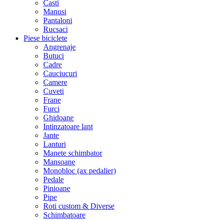
Casti
Manusi
Pantaloni
Rucsaci
Piese biciclete
Angrenaje
Butuci
Cadre
Cauciucuri
Camere
Cuveti
Frane
Furci
Ghidoane
Intinzatoare lant
Jante
Lanturi
Manete schimbator
Mansoane
Monobloc (ax pedalier)
Pedale
Pinioane
Pipe
Roti custom & Diverse
Schimbatoare