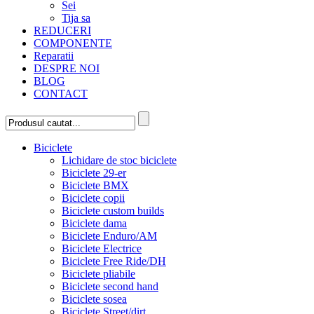
Sei
Tija sa
REDUCERI
COMPONENTE
Reparatii
DESPRE NOI
BLOG
CONTACT
Biciclete
Lichidare de stoc biciclete
Biciclete 29-er
Biciclete BMX
Biciclete copii
Biciclete custom builds
Biciclete dama
Biciclete Enduro/AM
Biciclete Electrice
Biciclete Free Ride/DH
Biciclete pliabile
Biciclete second hand
Biciclete sosea
Biciclete Street/dirt