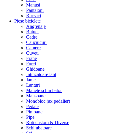
Manusi
Pantaloni
Rucsaci
Piese biciclete
Angrenaje
Butuci
Cadre
Cauciucuri
Camere
Cuveti
Frane
Furci
Ghidoane
Intinzatoare lant
Jante
Lanturi
Manete schimbator
Mansoane
Monobloc (ax pedalier)
Pedale
Pinioane
Pipe
Roti custom & Diverse
Schimbatoare