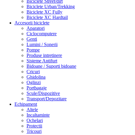
Biciclete Street/dirt
Biciclete Urban/Trekking
Biciclete XC Fully
Biciclete XC Hardtail
Accesorii biciclete
Aparatori
Ciclocomputere
Genti
Lumini / Sonerii
Pompe
Produse intretinere
Sisteme Antifurt
Bidoane / Suporti bidoane
Cricuri
Ghidolina
Oglinzi
Portbagaje
Scule/Dispozitive
Transport/Depozitare
Echipament
Altele
Incaltaminte
Ochelari
Protectii
Tricouri