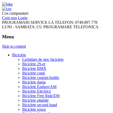
FreeRideBikes
Cos cumparaturi
Cont nou
Login
PROGRAMARI SERVICE LA TELEFON:
0749.897.778
LUNI - SAMBATA:
CU PROGRAMARE TELEFONICA
Menu
Skip to content
Biciclete
Lichidare de stoc biciclete
Biciclete 29-er
Biciclete BMX
Biciclete copii
Biciclete custom builds
Biciclete dama
Biciclete Enduro/AM
Biciclete Electrice
Biciclete Free Ride/DH
Biciclete pliabile
Biciclete second hand
Biciclete sosea