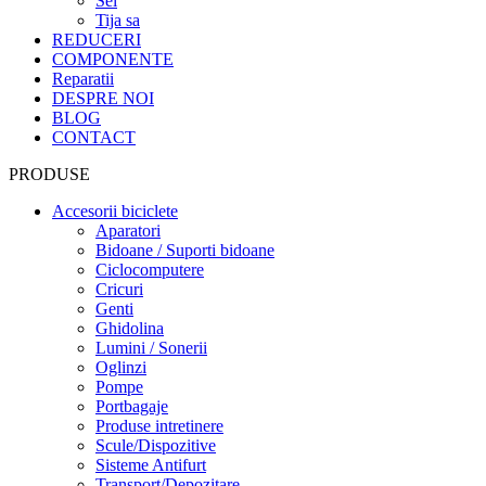
Sei
Tija sa
REDUCERI
COMPONENTE
Reparatii
DESPRE NOI
BLOG
CONTACT
PRODUSE
Accesorii biciclete
Aparatori
Bidoane / Suporti bidoane
Ciclocomputere
Cricuri
Genti
Ghidolina
Lumini / Sonerii
Oglinzi
Pompe
Portbagaje
Produse intretinere
Scule/Dispozitive
Sisteme Antifurt
Transport/Depozitare