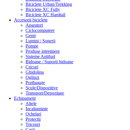
Biciclete Urban/Trekking
Biciclete XC Fully
Biciclete XC Hardtail
Accesorii biciclete
Aparatori
Ciclocomputere
Genti
Lumini / Sonerii
Pompe
Produse intretinere
Sisteme Antifurt
Bidoane / Suporti bidoane
Cricuri
Ghidolina
Oglinzi
Portbagaje
Scule/Dispozitive
Transport/Depozitare
Echipament
Altele
Incaltaminte
Ochelari
Protectii
Tricouri
Casti