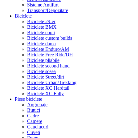
Sisteme Antifurt
Transport/Depozitare
Biciclete
Biciclete 29-er
Biciclete BMX
Biciclete copii
Biciclete custom builds
Biciclete dama
Biciclete Enduro/AM
Biciclete Free Ride/DH
Biciclete pliabile
Biciclete second hand
Biciclete sosea
Biciclete Street/dirt
Biciclete Urban/Trekking
Biciclete XC Hardtail
Biciclete XC Fully
Piese biciclete
Angrenaje
Butuci
Cadre
Camere
Cauciucuri
Cuveti
Frane