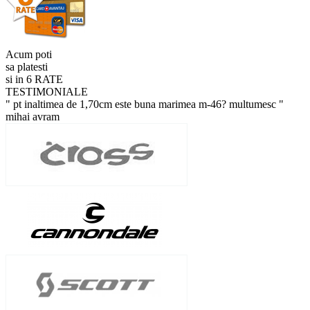
Acum poti
sa platesti
si in 6 RATE
TESTIMONIALE
" pt inaltimea de 1,70cm este buna marimea m-46? multumesc "
mihai avram