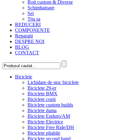
Roti custom & Diverse
Schimbatoare
Sei
Tija sa
REDUCERI
COMPONENTE
Reparatii
DESPRE NOI
BLOG
CONTACT
Biciclete
Lichidare de stoc biciclete
Biciclete 29-er
Biciclete BMX
Biciclete copii
Biciclete custom builds
Biciclete dama
Biciclete Enduro/AM
Biciclete Electrice
Biciclete Free Ride/DH
Biciclete pliabile
Biciclete second hand