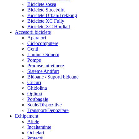
Biciclete sosea
Biciclete Street/dirt
Biciclete Urban/Trekking
Biciclete XC Fully
Biciclete XC Hardtail
Accesorii biciclete
Aparatori
Ciclocomputere
Genti
Lumini / Sonerii
Pompe
Produse intretinere
Sisteme Antifurt
Bidoane / Suporti bidoane
Cricuri
Ghidolina
Oglinzi
Portbagaje
Scule/Dispozitive
Transport/Depozitare
Echipament
Altele
Incaltaminte
Ochelari
Protectii