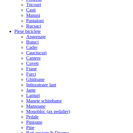
Tricouri
Casti
Manusi
Pantaloni
Rucsaci
Piese biciclete
Angrenaje
Butuci
Cadre
Cauciucuri
Camere
Cuveti
Frane
Furci
Ghidoane
Intinzatoare lant
Jante
Lanturi
Manete schimbator
Mansoane
Monobloc (ax pedalier)
Pedale
Pinioane
Pipe
Roti custom & Diverse