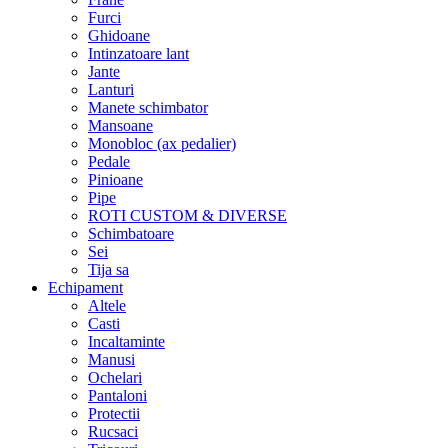
Furci
Ghidoane
Intinzatoare lant
Jante
Lanturi
Manete schimbator
Mansoane
Monobloc (ax pedalier)
Pedale
Pinioane
Pipe
ROTI CUSTOM & DIVERSE
Schimbatoare
Sei
Tija sa
Echipament
Altele
Casti
Incaltaminte
Manusi
Ochelari
Pantaloni
Protectii
Rucsaci