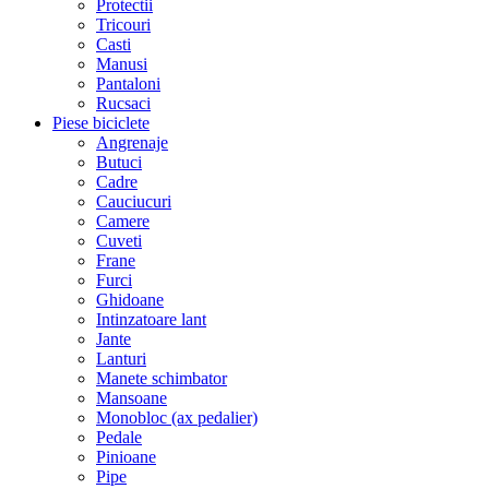
Protectii
Tricouri
Casti
Manusi
Pantaloni
Rucsaci
Piese biciclete
Angrenaje
Butuci
Cadre
Cauciucuri
Camere
Cuveti
Frane
Furci
Ghidoane
Intinzatoare lant
Jante
Lanturi
Manete schimbator
Mansoane
Monobloc (ax pedalier)
Pedale
Pinioane
Pipe