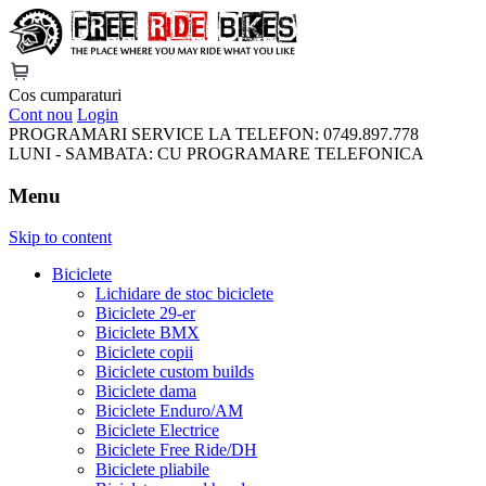
FreeRideBikes
Cos cumparaturi
Cont nou
Login
PROGRAMARI SERVICE LA TELEFON:
0749.897.778
LUNI - SAMBATA:
CU PROGRAMARE TELEFONICA
Menu
Skip to content
Biciclete
Lichidare de stoc biciclete
Biciclete 29-er
Biciclete BMX
Biciclete copii
Biciclete custom builds
Biciclete dama
Biciclete Enduro/AM
Biciclete Electrice
Biciclete Free Ride/DH
Biciclete pliabile