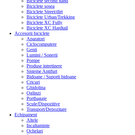
Biciclete second hand
Biciclete sosea
Biciclete Street/dirt
Biciclete Urban/Trekking
Biciclete XC Fully
Biciclete XC Hardtail
Accesorii biciclete
Aparatori
Ciclocomputere
Genti
Lumini / Sonerii
Pompe
Produse intretinere
Sisteme Antifurt
Bidoane / Suporti bidoane
Cricuri
Ghidolina
Oglinzi
Portbagaje
Scule/Dispozitive
Transport/Depozitare
Echipament
Altele
Incaltaminte
Ochelari