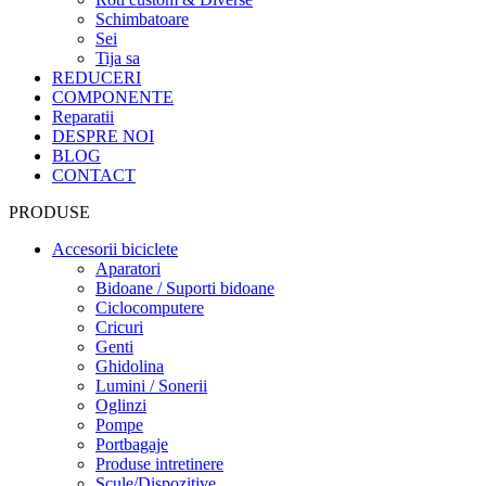
Schimbatoare
Sei
Tija sa
REDUCERI
COMPONENTE
Reparatii
DESPRE NOI
BLOG
CONTACT
PRODUSE
Accesorii biciclete
Aparatori
Bidoane / Suporti bidoane
Ciclocomputere
Cricuri
Genti
Ghidolina
Lumini / Sonerii
Oglinzi
Pompe
Portbagaje
Produse intretinere
Scule/Dispozitive