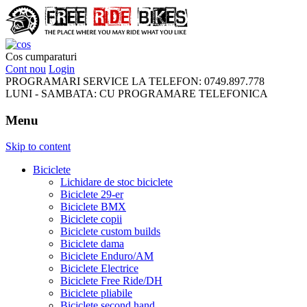
FreeRideBikes
Cos cumparaturi
Cont nou
Login
PROGRAMARI SERVICE LA TELEFON:
0749.897.778
LUNI - SAMBATA:
CU PROGRAMARE TELEFONICA
Menu
Skip to content
Biciclete
Lichidare de stoc biciclete
Biciclete 29-er
Biciclete BMX
Biciclete copii
Biciclete custom builds
Biciclete dama
Biciclete Enduro/AM
Biciclete Electrice
Biciclete Free Ride/DH
Biciclete pliabile
Biciclete second hand