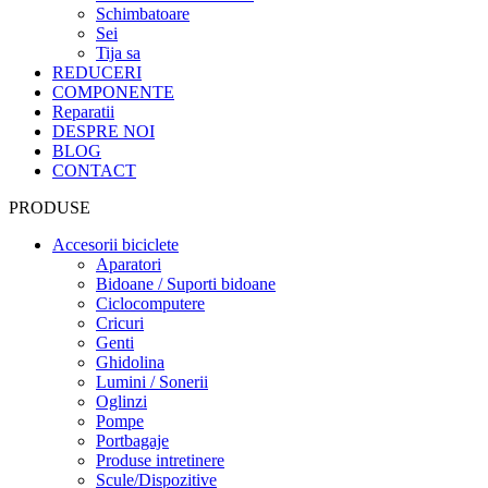
Schimbatoare
Sei
Tija sa
REDUCERI
COMPONENTE
Reparatii
DESPRE NOI
BLOG
CONTACT
PRODUSE
Accesorii biciclete
Aparatori
Bidoane / Suporti bidoane
Ciclocomputere
Cricuri
Genti
Ghidolina
Lumini / Sonerii
Oglinzi
Pompe
Portbagaje
Produse intretinere
Scule/Dispozitive