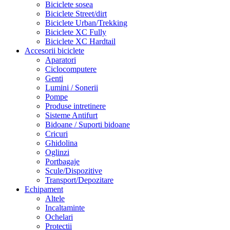
Biciclete sosea
Biciclete Street/dirt
Biciclete Urban/Trekking
Biciclete XC Fully
Biciclete XC Hardtail
Accesorii biciclete
Aparatori
Ciclocomputere
Genti
Lumini / Sonerii
Pompe
Produse intretinere
Sisteme Antifurt
Bidoane / Suporti bidoane
Cricuri
Ghidolina
Oglinzi
Portbagaje
Scule/Dispozitive
Transport/Depozitare
Echipament
Altele
Incaltaminte
Ochelari
Protectii