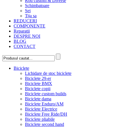
Roti custom & Diverse
Schimbatoare
Sei
Tija sa
REDUCERI
COMPONENTE
Reparatii
DESPRE NOI
BLOG
CONTACT
Biciclete
Lichidare de stoc biciclete
Biciclete 29-er
Biciclete BMX
Biciclete copii
Biciclete custom builds
Biciclete dama
Biciclete Enduro/AM
Biciclete Electrice
Biciclete Free Ride/DH
Biciclete pliabile
Biciclete second hand