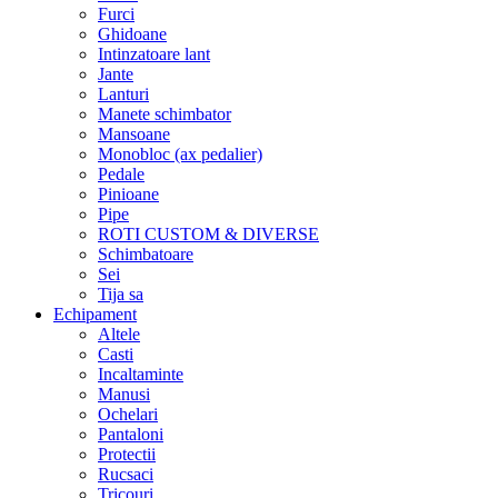
Furci
Ghidoane
Intinzatoare lant
Jante
Lanturi
Manete schimbator
Mansoane
Monobloc (ax pedalier)
Pedale
Pinioane
Pipe
ROTI CUSTOM & DIVERSE
Schimbatoare
Sei
Tija sa
Echipament
Altele
Casti
Incaltaminte
Manusi
Ochelari
Pantaloni
Protectii
Rucsaci
Tricouri