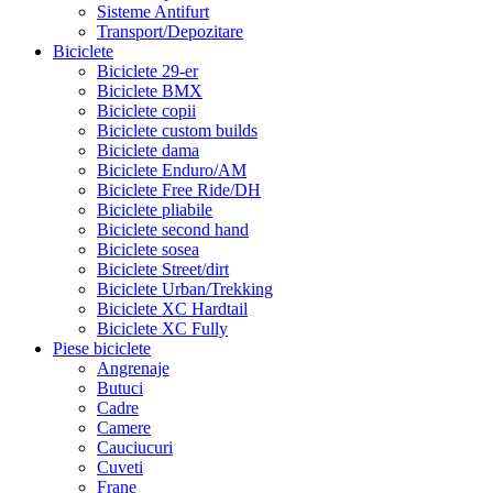
Sisteme Antifurt
Transport/Depozitare
Biciclete
Biciclete 29-er
Biciclete BMX
Biciclete copii
Biciclete custom builds
Biciclete dama
Biciclete Enduro/AM
Biciclete Free Ride/DH
Biciclete pliabile
Biciclete second hand
Biciclete sosea
Biciclete Street/dirt
Biciclete Urban/Trekking
Biciclete XC Hardtail
Biciclete XC Fully
Piese biciclete
Angrenaje
Butuci
Cadre
Camere
Cauciucuri
Cuveti
Frane