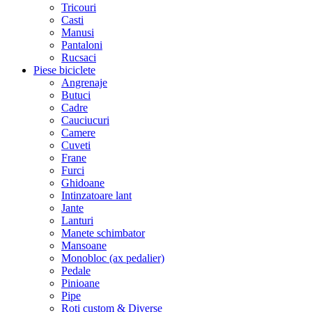
Tricouri
Casti
Manusi
Pantaloni
Rucsaci
Piese biciclete
Angrenaje
Butuci
Cadre
Cauciucuri
Camere
Cuveti
Frane
Furci
Ghidoane
Intinzatoare lant
Jante
Lanturi
Manete schimbator
Mansoane
Monobloc (ax pedalier)
Pedale
Pinioane
Pipe
Roti custom & Diverse