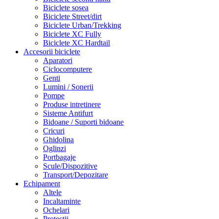
Biciclete sosea
Biciclete Street/dirt
Biciclete Urban/Trekking
Biciclete XC Fully
Biciclete XC Hardtail
Accesorii biciclete
Aparatori
Ciclocomputere
Genti
Lumini / Sonerii
Pompe
Produse intretinere
Sisteme Antifurt
Bidoane / Suporti bidoane
Cricuri
Ghidolina
Oglinzi
Portbagaje
Scule/Dispozitive
Transport/Depozitare
Echipament
Altele
Incaltaminte
Ochelari
Protectii