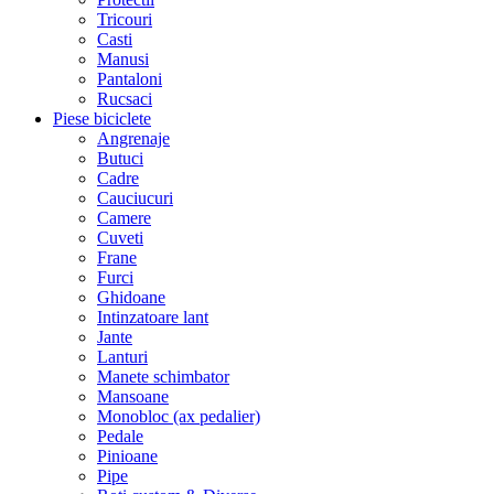
Tricouri
Casti
Manusi
Pantaloni
Rucsaci
Piese biciclete
Angrenaje
Butuci
Cadre
Cauciucuri
Camere
Cuveti
Frane
Furci
Ghidoane
Intinzatoare lant
Jante
Lanturi
Manete schimbator
Mansoane
Monobloc (ax pedalier)
Pedale
Pinioane
Pipe