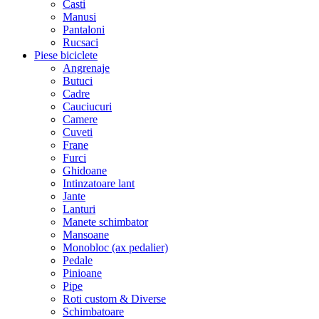
Casti
Manusi
Pantaloni
Rucsaci
Piese biciclete
Angrenaje
Butuci
Cadre
Cauciucuri
Camere
Cuveti
Frane
Furci
Ghidoane
Intinzatoare lant
Jante
Lanturi
Manete schimbator
Mansoane
Monobloc (ax pedalier)
Pedale
Pinioane
Pipe
Roti custom & Diverse
Schimbatoare