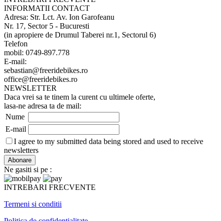
INFORMATII CONTACT
Adresa: Str. Lct. Av. Ion Garofeanu
Nr. 17, Sector 5 - Bucuresti
(in apropiere de Drumul Taberei nr.1, Sectorul 6)
Telefon
mobil: 0749-897.778
E-mail:
sebastian@freeridebikes.ro
office@freeridebikes.ro
NEWSLETTER
Daca vrei sa te tinem la curent cu ultimele oferte,
lasa-ne adresa ta de mail:
Nume
E-mail
I agree to my submitted data being stored and used to receive
newsletters
Ne gasiti si pe :
INTREBARI FRECVENTE
Termeni si conditii
Politica de confidentialitate