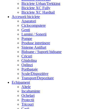
Biciclete Urban/Trekking
Biciclete XC Fully
Biciclete XC Hardtail
Accesorii biciclete
Aparatori
Ciclocomputere
Genti
Lumini / Sonerii
Pompe
Produse intretinere
Sisteme Antifurt
Bidoane / Suporti bidoane
Cricuri
Ghidolina
Oglinzi
Portbagaje
Scule/Dispozitive
Transport/Depozitare
Echipament
Altele
Incaltaminte
Ochelari
Protectii
Tricouri
Casti