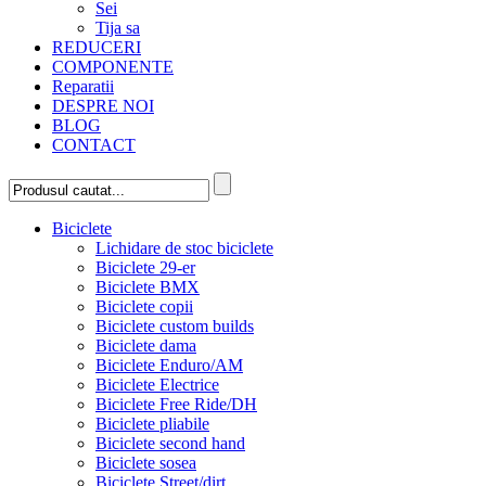
Sei
Tija sa
REDUCERI
COMPONENTE
Reparatii
DESPRE NOI
BLOG
CONTACT
Biciclete
Lichidare de stoc biciclete
Biciclete 29-er
Biciclete BMX
Biciclete copii
Biciclete custom builds
Biciclete dama
Biciclete Enduro/AM
Biciclete Electrice
Biciclete Free Ride/DH
Biciclete pliabile
Biciclete second hand
Biciclete sosea
Biciclete Street/dirt