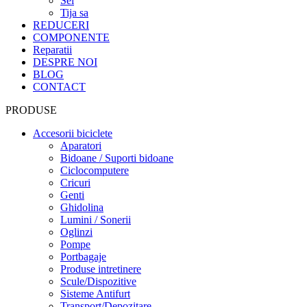
Sei
Tija sa
REDUCERI
COMPONENTE
Reparatii
DESPRE NOI
BLOG
CONTACT
PRODUSE
Accesorii biciclete
Aparatori
Bidoane / Suporti bidoane
Ciclocomputere
Cricuri
Genti
Ghidolina
Lumini / Sonerii
Oglinzi
Pompe
Portbagaje
Produse intretinere
Scule/Dispozitive
Sisteme Antifurt
Transport/Depozitare