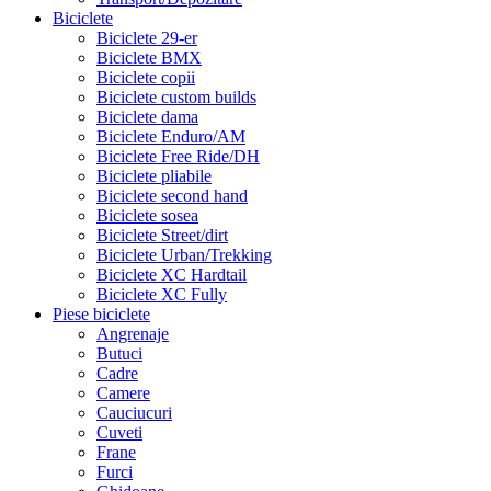
Biciclete
Biciclete 29-er
Biciclete BMX
Biciclete copii
Biciclete custom builds
Biciclete dama
Biciclete Enduro/AM
Biciclete Free Ride/DH
Biciclete pliabile
Biciclete second hand
Biciclete sosea
Biciclete Street/dirt
Biciclete Urban/Trekking
Biciclete XC Hardtail
Biciclete XC Fully
Piese biciclete
Angrenaje
Butuci
Cadre
Camere
Cauciucuri
Cuveti
Frane
Furci