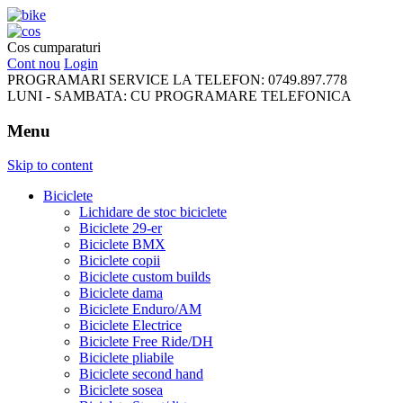
FreeRideBikes
Cos cumparaturi
Cont nou
Login
PROGRAMARI SERVICE LA TELEFON:
0749.897.778
LUNI - SAMBATA:
CU PROGRAMARE TELEFONICA
Menu
Skip to content
Biciclete
Lichidare de stoc biciclete
Biciclete 29-er
Biciclete BMX
Biciclete copii
Biciclete custom builds
Biciclete dama
Biciclete Enduro/AM
Biciclete Electrice
Biciclete Free Ride/DH
Biciclete pliabile
Biciclete second hand
Biciclete sosea