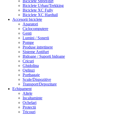
Biciclete Street/dirt
Biciclete Urban/Trekking
Biciclete XC Fully
Biciclete XC Hardtail
Accesorii biciclete
Aparatori
Ciclocomputere
Genti
Lumini / Sonerii
Pompe
Produse intretinere
Sisteme Antifurt
Bidoane / Suporti bidoane
Cricuri
Ghidolina
Oglinzi
Portbagaje
Scule/Dispozitive
Transport/Depozitare
Echipament
Altele
Incaltaminte
Ochelari
Protectii
Tricouri