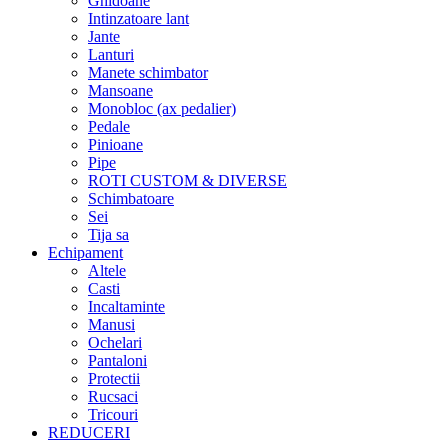
Ghidoane
Intinzatoare lant
Jante
Lanturi
Manete schimbator
Mansoane
Monobloc (ax pedalier)
Pedale
Pinioane
Pipe
ROTI CUSTOM & DIVERSE
Schimbatoare
Sei
Tija sa
Echipament
Altele
Casti
Incaltaminte
Manusi
Ochelari
Pantaloni
Protectii
Rucsaci
Tricouri
REDUCERI