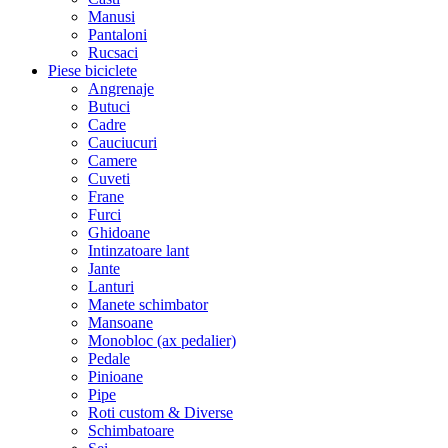
Manusi
Pantaloni
Rucsaci
Piese biciclete
Angrenaje
Butuci
Cadre
Cauciucuri
Camere
Cuveti
Frane
Furci
Ghidoane
Intinzatoare lant
Jante
Lanturi
Manete schimbator
Mansoane
Monobloc (ax pedalier)
Pedale
Pinioane
Pipe
Roti custom & Diverse
Schimbatoare