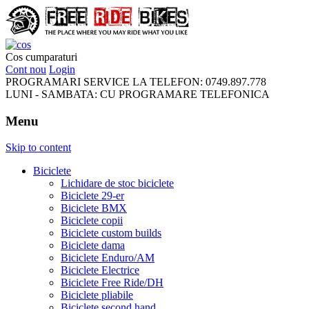
FreeRideBikes
Cos cumparaturi
Cont nou
Login
PROGRAMARI SERVICE LA TELEFON:
0749.897.778
LUNI - SAMBATA:
CU PROGRAMARE TELEFONICA
Menu
Skip to content
Biciclete
Lichidare de stoc biciclete
Biciclete 29-er
Biciclete BMX
Biciclete copii
Biciclete custom builds
Biciclete dama
Biciclete Enduro/AM
Biciclete Electrice
Biciclete Free Ride/DH
Biciclete pliabile
Biciclete second hand