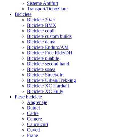
Sisteme Antifurt
Transport/Depozitare
Biciclete
Biciclete 29-er
Biciclete BMX
Biciclete copii
Biciclete custom builds
Biciclete dama
Biciclete Enduro/AM
Biciclete Free Ride/DH
Biciclete pliabile
Biciclete second hand
Biciclete sosea
Biciclete Street/dirt
Biciclete Urban/Trekking
Biciclete XC Hardtail
Biciclete XC Fully
Piese biciclete
Angrenaje
Butuci
Cadre
Camere
Cauciucuri
Cuveti
Frane