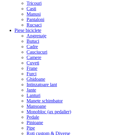
Tricouri
Casti
Manusi
Pantaloni
Rucsaci
Piese biciclete
Angrenaje
Butuci
Cadre
Cauciucuri
Camere
Cuveti
Frane
Furci
Ghidoane
Intinzatoare lant
Jante
Lanturi
Manete schimbator
Mansoane
Monobloc (ax pedalier)
Pedale
Pinioane
Pipe
Roti custom & Diverse