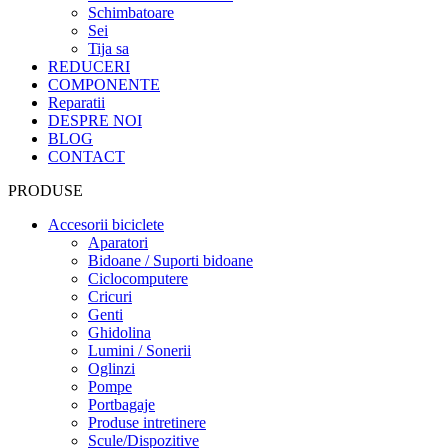
Schimbatoare
Sei
Tija sa
REDUCERI
COMPONENTE
Reparatii
DESPRE NOI
BLOG
CONTACT
PRODUSE
Accesorii biciclete
Aparatori
Bidoane / Suporti bidoane
Ciclocomputere
Cricuri
Genti
Ghidolina
Lumini / Sonerii
Oglinzi
Pompe
Portbagaje
Produse intretinere
Scule/Dispozitive