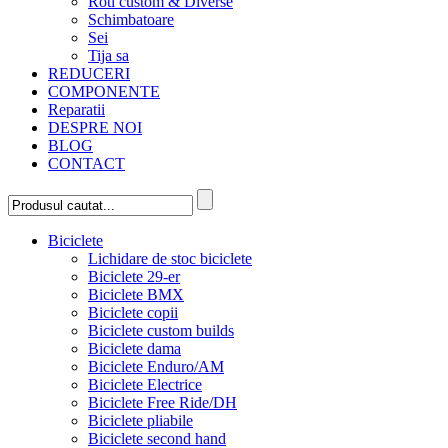
Roti custom & Diverse
Schimbatoare
Sei
Tija sa
REDUCERI
COMPONENTE
Reparatii
DESPRE NOI
BLOG
CONTACT
Biciclete
Lichidare de stoc biciclete
Biciclete 29-er
Biciclete BMX
Biciclete copii
Biciclete custom builds
Biciclete dama
Biciclete Enduro/AM
Biciclete Electrice
Biciclete Free Ride/DH
Biciclete pliabile
Biciclete second hand