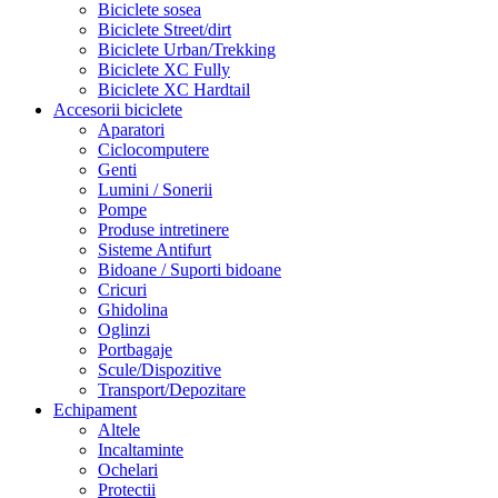
Biciclete sosea
Biciclete Street/dirt
Biciclete Urban/Trekking
Biciclete XC Fully
Biciclete XC Hardtail
Accesorii biciclete
Aparatori
Ciclocomputere
Genti
Lumini / Sonerii
Pompe
Produse intretinere
Sisteme Antifurt
Bidoane / Suporti bidoane
Cricuri
Ghidolina
Oglinzi
Portbagaje
Scule/Dispozitive
Transport/Depozitare
Echipament
Altele
Incaltaminte
Ochelari
Protectii