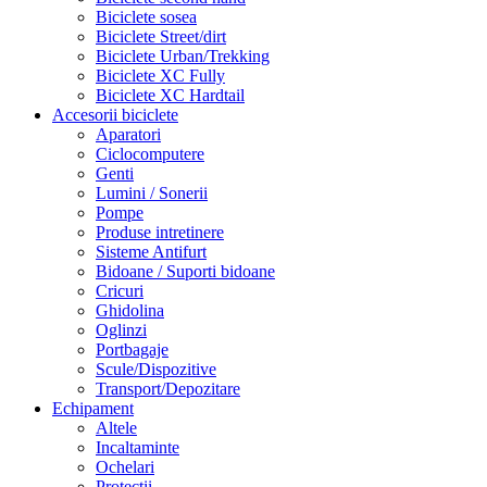
Biciclete sosea
Biciclete Street/dirt
Biciclete Urban/Trekking
Biciclete XC Fully
Biciclete XC Hardtail
Accesorii biciclete
Aparatori
Ciclocomputere
Genti
Lumini / Sonerii
Pompe
Produse intretinere
Sisteme Antifurt
Bidoane / Suporti bidoane
Cricuri
Ghidolina
Oglinzi
Portbagaje
Scule/Dispozitive
Transport/Depozitare
Echipament
Altele
Incaltaminte
Ochelari
Protectii