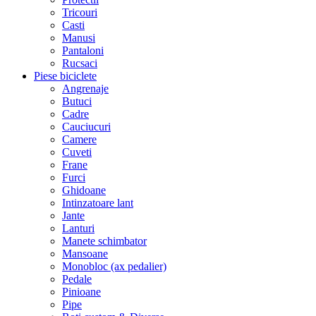
Tricouri
Casti
Manusi
Pantaloni
Rucsaci
Piese biciclete
Angrenaje
Butuci
Cadre
Cauciucuri
Camere
Cuveti
Frane
Furci
Ghidoane
Intinzatoare lant
Jante
Lanturi
Manete schimbator
Mansoane
Monobloc (ax pedalier)
Pedale
Pinioane
Pipe