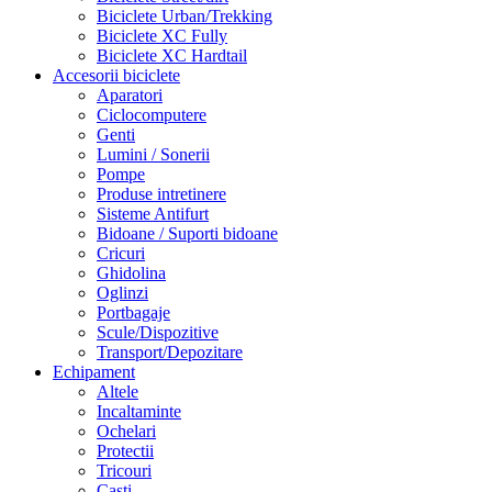
Biciclete Urban/Trekking
Biciclete XC Fully
Biciclete XC Hardtail
Accesorii biciclete
Aparatori
Ciclocomputere
Genti
Lumini / Sonerii
Pompe
Produse intretinere
Sisteme Antifurt
Bidoane / Suporti bidoane
Cricuri
Ghidolina
Oglinzi
Portbagaje
Scule/Dispozitive
Transport/Depozitare
Echipament
Altele
Incaltaminte
Ochelari
Protectii
Tricouri
Casti