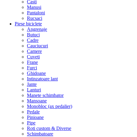
Casti
Manusi
Pantaloni
Rucsaci
Piese biciclete
Angrenaje
Butuci
Cadre
Cauciucuri
Camere
Cuveti
Frane
Furci
Ghidoane
Intinzatoare lant
Jante
Lanturi
Manete schimbator
Mansoane
Monobloc (ax pedalier)
Pedale
Pinioane
Pipe
Roti custom & Diverse
Schimbatoare