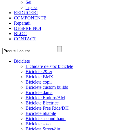
Sei
Tija sa
REDUCERI
COMPONENTE
Reparatii
DESPRE NOI
BLOG
CONTACT
Biciclete
Lichidare de stoc biciclete
Biciclete 29-er
Biciclete BMX
Biciclete copii
Biciclete custom builds
Biciclete dama
Biciclete Enduro/AM
Biciclete Electrice
Biciclete Free Ride/DH
Biciclete pliabile
Biciclete second hand
Biciclete sosea
Biciclete Street/dirt