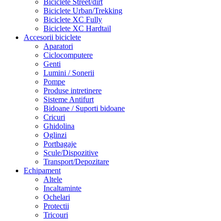
Biciclete Street/dirt
Biciclete Urban/Trekking
Biciclete XC Fully
Biciclete XC Hardtail
Accesorii biciclete
Aparatori
Ciclocomputere
Genti
Lumini / Sonerii
Pompe
Produse intretinere
Sisteme Antifurt
Bidoane / Suporti bidoane
Cricuri
Ghidolina
Oglinzi
Portbagaje
Scule/Dispozitive
Transport/Depozitare
Echipament
Altele
Incaltaminte
Ochelari
Protectii
Tricouri