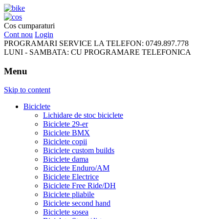
FreeRideBikes
Cos cumparaturi
Cont nou
Login
PROGRAMARI SERVICE LA TELEFON:
0749.897.778
LUNI - SAMBATA:
CU PROGRAMARE TELEFONICA
Menu
Skip to content
Biciclete
Lichidare de stoc biciclete
Biciclete 29-er
Biciclete BMX
Biciclete copii
Biciclete custom builds
Biciclete dama
Biciclete Enduro/AM
Biciclete Electrice
Biciclete Free Ride/DH
Biciclete pliabile
Biciclete second hand
Biciclete sosea