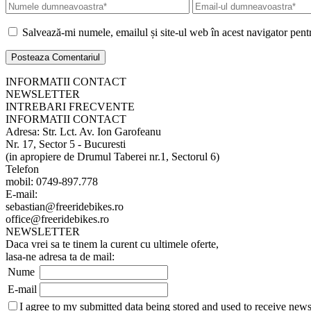
Salvează-mi numele, emailul și site-ul web în acest navigator pent
INFORMATII CONTACT
NEWSLETTER
INTREBARI FRECVENTE
INFORMATII CONTACT
Adresa: Str. Lct. Av. Ion Garofeanu
Nr. 17, Sector 5 - Bucuresti
(in apropiere de Drumul Taberei nr.1, Sectorul 6)
Telefon
mobil: 0749-897.778
E-mail:
sebastian@freeridebikes.ro
office@freeridebikes.ro
NEWSLETTER
Daca vrei sa te tinem la curent cu ultimele oferte,
lasa-ne adresa ta de mail:
Nume
E-mail
I agree to my submitted data being stored and used to receive news