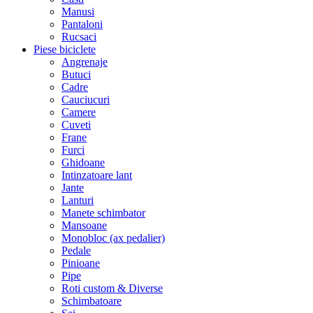
Manusi
Pantaloni
Rucsaci
Piese biciclete
Angrenaje
Butuci
Cadre
Cauciucuri
Camere
Cuveti
Frane
Furci
Ghidoane
Intinzatoare lant
Jante
Lanturi
Manete schimbator
Mansoane
Monobloc (ax pedalier)
Pedale
Pinioane
Pipe
Roti custom & Diverse
Schimbatoare