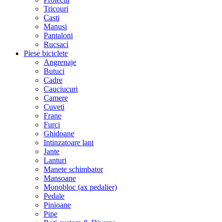
Tricouri
Casti
Manusi
Pantaloni
Rucsaci
Piese biciclete
Angrenaje
Butuci
Cadre
Cauciucuri
Camere
Cuveti
Frane
Furci
Ghidoane
Intinzatoare lant
Jante
Lanturi
Manete schimbator
Mansoane
Monobloc (ax pedalier)
Pedale
Pinioane
Pipe