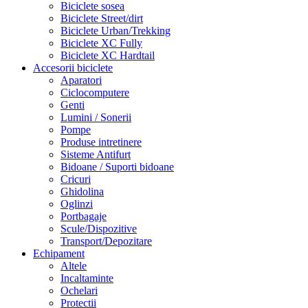
Biciclete sosea
Biciclete Street/dirt
Biciclete Urban/Trekking
Biciclete XC Fully
Biciclete XC Hardtail
Accesorii biciclete
Aparatori
Ciclocomputere
Genti
Lumini / Sonerii
Pompe
Produse intretinere
Sisteme Antifurt
Bidoane / Suporti bidoane
Cricuri
Ghidolina
Oglinzi
Portbagaje
Scule/Dispozitive
Transport/Depozitare
Echipament
Altele
Incaltaminte
Ochelari
Protectii