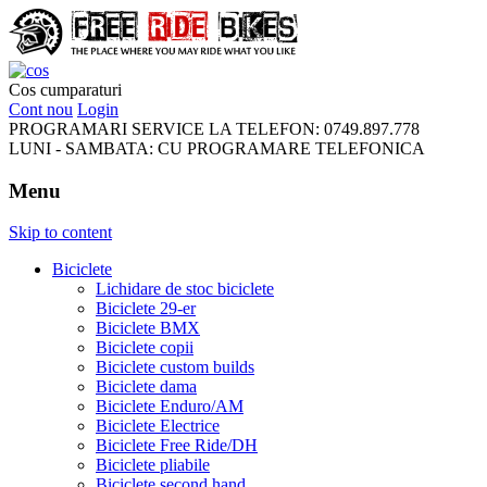
FreeRideBikes
Cos cumparaturi
Cont nou
Login
PROGRAMARI SERVICE LA TELEFON:
0749.897.778
LUNI - SAMBATA:
CU PROGRAMARE TELEFONICA
Menu
Skip to content
Biciclete
Lichidare de stoc biciclete
Biciclete 29-er
Biciclete BMX
Biciclete copii
Biciclete custom builds
Biciclete dama
Biciclete Enduro/AM
Biciclete Electrice
Biciclete Free Ride/DH
Biciclete pliabile
Biciclete second hand