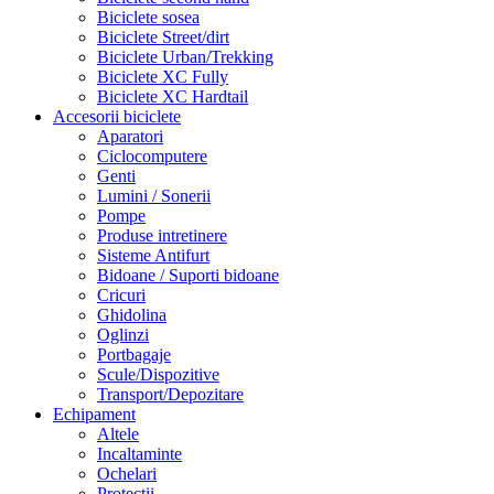
Biciclete sosea
Biciclete Street/dirt
Biciclete Urban/Trekking
Biciclete XC Fully
Biciclete XC Hardtail
Accesorii biciclete
Aparatori
Ciclocomputere
Genti
Lumini / Sonerii
Pompe
Produse intretinere
Sisteme Antifurt
Bidoane / Suporti bidoane
Cricuri
Ghidolina
Oglinzi
Portbagaje
Scule/Dispozitive
Transport/Depozitare
Echipament
Altele
Incaltaminte
Ochelari
Protectii