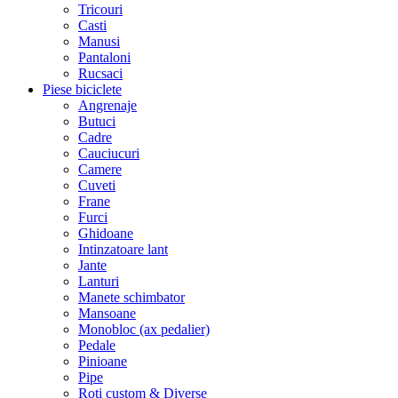
Tricouri
Casti
Manusi
Pantaloni
Rucsaci
Piese biciclete
Angrenaje
Butuci
Cadre
Cauciucuri
Camere
Cuveti
Frane
Furci
Ghidoane
Intinzatoare lant
Jante
Lanturi
Manete schimbator
Mansoane
Monobloc (ax pedalier)
Pedale
Pinioane
Pipe
Roti custom & Diverse