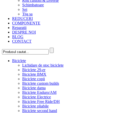
Roti custom & Diverse
Schimbatoare
Sei
Tija sa
REDUCERI
COMPONENTE
Reparatii
DESPRE NOI
BLOG
CONTACT
Biciclete
Lichidare de stoc biciclete
Biciclete 29-er
Biciclete BMX
Biciclete copii
Biciclete custom builds
Biciclete dama
Biciclete Enduro/AM
Biciclete Electrice
Biciclete Free Ride/DH
Biciclete pliabile
Biciclete second hand