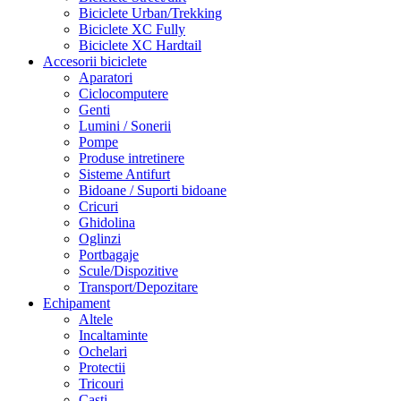
Biciclete Urban/Trekking
Biciclete XC Fully
Biciclete XC Hardtail
Accesorii biciclete
Aparatori
Ciclocomputere
Genti
Lumini / Sonerii
Pompe
Produse intretinere
Sisteme Antifurt
Bidoane / Suporti bidoane
Cricuri
Ghidolina
Oglinzi
Portbagaje
Scule/Dispozitive
Transport/Depozitare
Echipament
Altele
Incaltaminte
Ochelari
Protectii
Tricouri
Casti