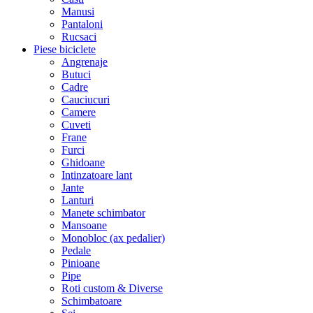
Manusi
Pantaloni
Rucsaci
Piese biciclete
Angrenaje
Butuci
Cadre
Cauciucuri
Camere
Cuveti
Frane
Furci
Ghidoane
Intinzatoare lant
Jante
Lanturi
Manete schimbator
Mansoane
Monobloc (ax pedalier)
Pedale
Pinioane
Pipe
Roti custom & Diverse
Schimbatoare