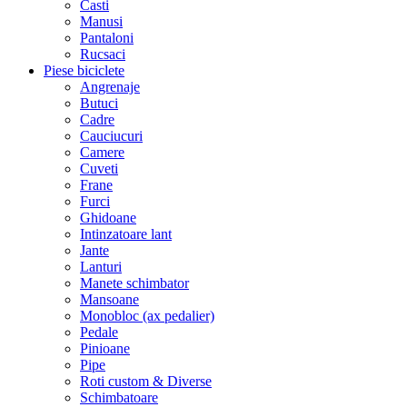
Casti
Manusi
Pantaloni
Rucsaci
Piese biciclete
Angrenaje
Butuci
Cadre
Cauciucuri
Camere
Cuveti
Frane
Furci
Ghidoane
Intinzatoare lant
Jante
Lanturi
Manete schimbator
Mansoane
Monobloc (ax pedalier)
Pedale
Pinioane
Pipe
Roti custom & Diverse
Schimbatoare