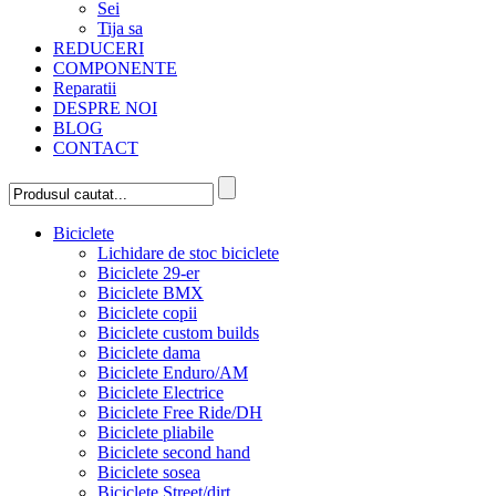
Sei
Tija sa
REDUCERI
COMPONENTE
Reparatii
DESPRE NOI
BLOG
CONTACT
Biciclete
Lichidare de stoc biciclete
Biciclete 29-er
Biciclete BMX
Biciclete copii
Biciclete custom builds
Biciclete dama
Biciclete Enduro/AM
Biciclete Electrice
Biciclete Free Ride/DH
Biciclete pliabile
Biciclete second hand
Biciclete sosea
Biciclete Street/dirt