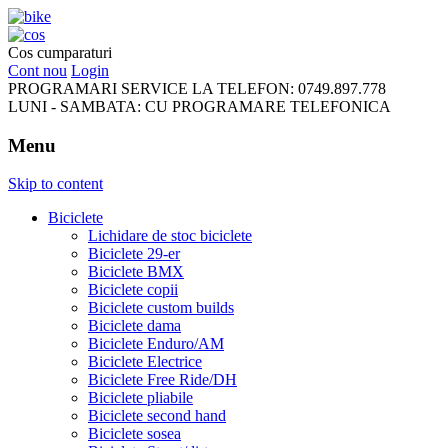
FreeRideBikes
Cos cumparaturi
Cont nou
Login
PROGRAMARI SERVICE LA TELEFON:
0749.897.778
LUNI - SAMBATA:
CU PROGRAMARE TELEFONICA
Menu
Skip to content
Biciclete
Lichidare de stoc biciclete
Biciclete 29-er
Biciclete BMX
Biciclete copii
Biciclete custom builds
Biciclete dama
Biciclete Enduro/AM
Biciclete Electrice
Biciclete Free Ride/DH
Biciclete pliabile
Biciclete second hand
Biciclete sosea