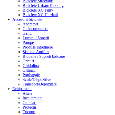
Biciclete Street/dirt
Biciclete Urban/Trekking
Biciclete XC Fully
Biciclete XC Hardtail
Accesorii biciclete
Aparatori
Ciclocomputere
Genti
Lumini / Sonerii
Pompe
Produse intretinere
Sisteme Antifurt
Bidoane / Suporti bidoane
Cricuri
Ghidolina
Oglinzi
Portbagaje
Scule/Dispozitive
Transport/Depozitare
Echipament
Altele
Incaltaminte
Ochelari
Protectii
Tricouri