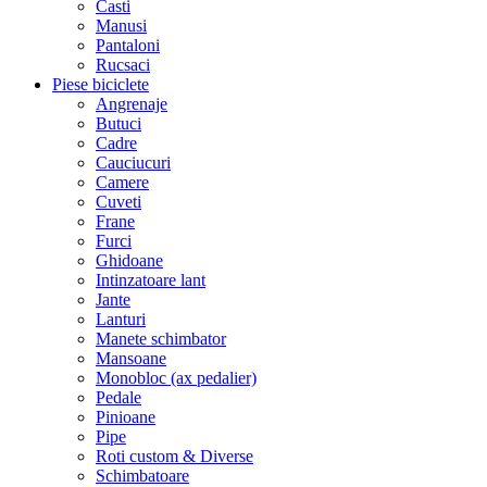
Casti
Manusi
Pantaloni
Rucsaci
Piese biciclete
Angrenaje
Butuci
Cadre
Cauciucuri
Camere
Cuveti
Frane
Furci
Ghidoane
Intinzatoare lant
Jante
Lanturi
Manete schimbator
Mansoane
Monobloc (ax pedalier)
Pedale
Pinioane
Pipe
Roti custom & Diverse
Schimbatoare