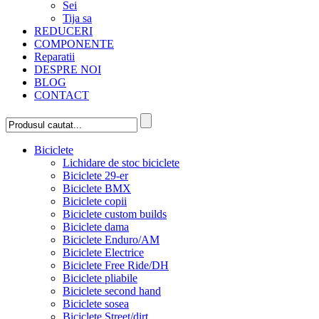
Sei
Tija sa
REDUCERI
COMPONENTE
Reparatii
DESPRE NOI
BLOG
CONTACT
Biciclete
Lichidare de stoc biciclete
Biciclete 29-er
Biciclete BMX
Biciclete copii
Biciclete custom builds
Biciclete dama
Biciclete Enduro/AM
Biciclete Electrice
Biciclete Free Ride/DH
Biciclete pliabile
Biciclete second hand
Biciclete sosea
Biciclete Street/dirt