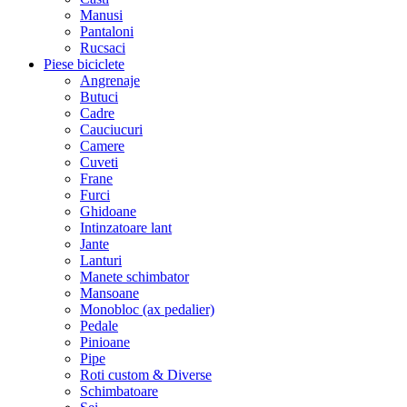
Manusi
Pantaloni
Rucsaci
Piese biciclete
Angrenaje
Butuci
Cadre
Cauciucuri
Camere
Cuveti
Frane
Furci
Ghidoane
Intinzatoare lant
Jante
Lanturi
Manete schimbator
Mansoane
Monobloc (ax pedalier)
Pedale
Pinioane
Pipe
Roti custom & Diverse
Schimbatoare