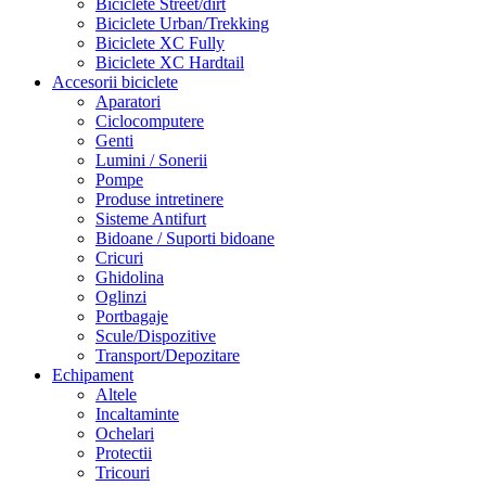
Biciclete Street/dirt
Biciclete Urban/Trekking
Biciclete XC Fully
Biciclete XC Hardtail
Accesorii biciclete
Aparatori
Ciclocomputere
Genti
Lumini / Sonerii
Pompe
Produse intretinere
Sisteme Antifurt
Bidoane / Suporti bidoane
Cricuri
Ghidolina
Oglinzi
Portbagaje
Scule/Dispozitive
Transport/Depozitare
Echipament
Altele
Incaltaminte
Ochelari
Protectii
Tricouri