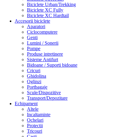
Biciclete Urban/Trekking
Biciclete XC Fully
Biciclete XC Hardtail
Accesorii biciclete
Aparatori
Ciclocomputere
Genti
Lumini / Sonerii
Pompe
Produse intretinere
Sisteme Antifurt
Bidoane / Suporti bidoane
Cricuri
Ghidolina
Oglinzi
Portbagaje
Scule/Dispozitive
Transport/Depozitare
Echipament
Altele
Incaltaminte
Ochelari
Protectii
Tricouri
Casti