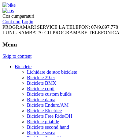
FreeRideBikes
Cos cumparaturi
Cont nou
Login
PROGRAMARI SERVICE LA TELEFON:
0749.897.778
LUNI - SAMBATA:
CU PROGRAMARE TELEFONICA
Menu
Skip to content
Biciclete
Lichidare de stoc biciclete
Biciclete 29-er
Biciclete BMX
Biciclete copii
Biciclete custom builds
Biciclete dama
Biciclete Enduro/AM
Biciclete Electrice
Biciclete Free Ride/DH
Biciclete pliabile
Biciclete second hand
Biciclete sosea